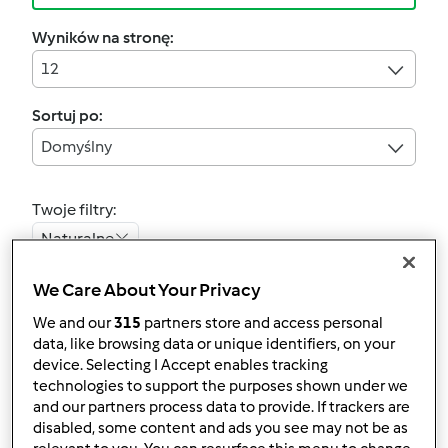
Wyników na stronę:
12
Sortuj po:
Domyślny
Twoje filtry:
Naturalne
Wyczyść
We Care About Your Privacy
We and our
315
partners store and access personal
data, like browsing data or unique identifiers, on your
Koktajl bananowo-
device. Selecting I Accept enables tracking
technologies to support the purposes shown under we
kokosowy
and our partners process data to provide. If trackers are
przez
Gość
disabled, some content and ads you see may not be as