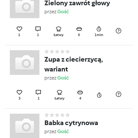
Zielony zawrót głowy
przez
Gość
1
1
Łatwy
0
1min
Zupa z ciecierzycą,
wariant
przez
Gość
3
1
Łatwy
4
Babka cytrynowa
przez
Gość