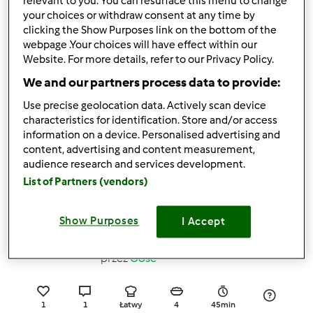
relevant to you. You can resurface this menu to change
your choices or withdraw consent at any time by
clicking the Show Purposes link on the bottom of the
0
1
Łatwy
1
1min
webpage .Your choices will have effect within our
Website. For more details, refer to our Privacy Policy.
We and our partners process data to provide:
Mleko ryzowe
Use precise geolocation data. Actively scan device
przez
Gość
characteristics for identification. Store and/or access
information on a device. Personalised advertising and
content, advertising and content measurement,
2
1
--
--
audience research and services development.
List of Partners (vendors)
Vellutata z ziemniakòw,
Show Purposes
I Accept
kalafiora i dyni
przez
Gość
1
1
Łatwy
4
45min