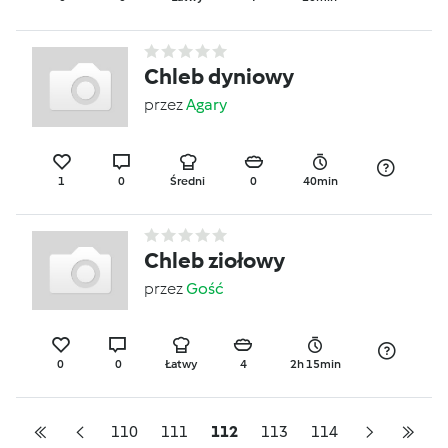
Chleb dyniowy
przez
Agary
1
0
Średni
0
40min
Chleb ziołowy
przez
Gość
0
0
Łatwy
4
2h 15min
110
111
112
113
114