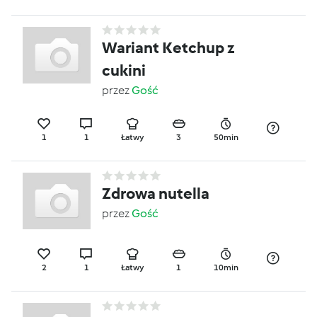
Wariant Ketchup z
cukini
przez
Gość
1
1
Łatwy
3
50min
Zdrowa nutella
przez
Gość
2
1
Łatwy
1
10min