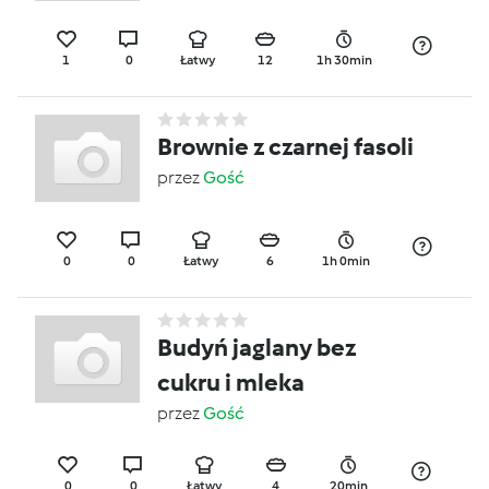
1
0
Łatwy
12
1h 30min
Brownie z czarnej fasoli
przez
Gość
0
0
Łatwy
6
1h 0min
Budyń jaglany bez
cukru i mleka
przez
Gość
0
0
Łatwy
4
20min