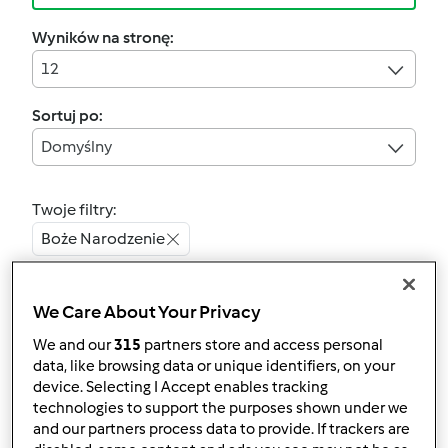
Wyników na stronę:
12
Sortuj po:
Domyślny
Twoje filtry:
Boże Narodzenie
Wyczyść
We Care About Your Privacy
We and our
315
partners store and access personal
4.6
(15)
data, like browsing data or unique identifiers, on your
Kora orzechowa
device. Selecting I Accept enables tracking
przez
anka25
technologies to support the purposes shown under we
and our partners process data to provide. If trackers are