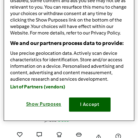
disabled, some content and ads you see may not be as
relevant to you. You can resurface this menu to change
13
33
--
0
your choices or withdraw consent at any time by
clicking the Show Purposes link on the bottom of the
4.9
(15)
webpage .Your choices will have effect within our
Website. For more details, refer to our Privacy Policy.
Orzechowo-migdałowe
We and our partners process data to provide:
rury z wakacji :)
przez
Sławomir Zabawa
Use precise geolocation data. Actively scan device
characteristics for identification. Store and/or access
information on a device. Personalised advertising and
content, advertising and content measurement,
17
29
Średni
12
1h 45min
audience research and services development.
List of Partners (vendors)
4.7
(15)
Kolorowa sałatka w
Show Purposes
I Accept
galarecie
przez
Gość