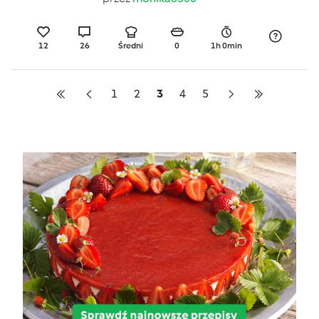
12
26
Średni
0
1h 0min
1
2
3
4
5