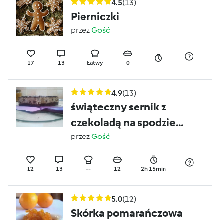
4.5
(13)
Pierniczki
przez
Gość
17
13
Łatwy
0
4.9
(13)
świąteczny sernik z
czekoladą na spodzie
brownies
przez
Gość
12
13
--
12
2h 15min
5.0
(12)
Skórka pomarańczowa