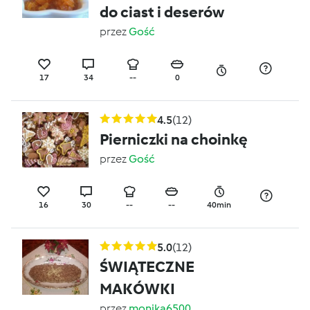
do ciast i deserów
przez
Gość
17
34
--
0
4.5
(12)
Pierniczki na choinkę
przez
Gość
16
30
--
--
40min
5.0
(12)
ŚWIĄTECZNE
MAKÓWKI
przez
monika6500