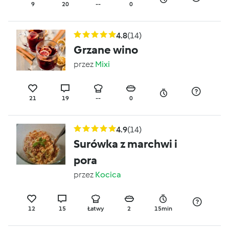
9
20
--
0
4.8
(14)
Grzane wino
przez
Mixi
21
19
--
0
4.9
(14)
Surówka z marchwi i
pora
przez
Kocica
12
15
Łatwy
2
15min