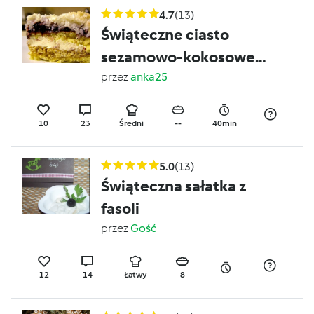
4.7
(13)
Świąteczne ciasto
sezamowo-kokosowe
;o)
przez
anka25
10
23
Średni
--
40min
5.0
(13)
Świąteczna sałatka z
fasoli
przez
Gość
12
14
Łatwy
8