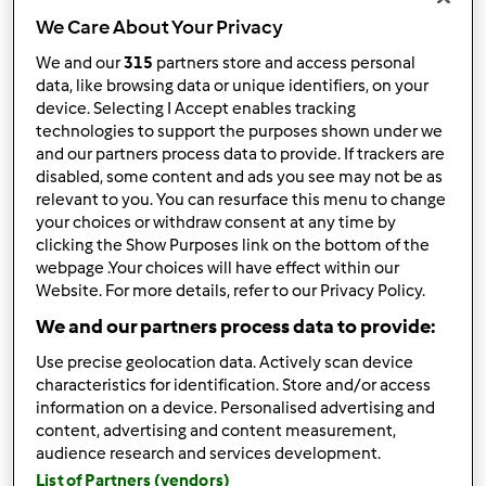
We Care About Your Privacy
We and our
315
partners store and access personal
data, like browsing data or unique identifiers, on your
device. Selecting I Accept enables tracking
Obserwuj
Block
technologies to support the purposes shown under we
and our partners process data to provide. If trackers are
tilia122
disabled, some content and ads you see may not be as
relevant to you. You can resurface this menu to change
3
your choices or withdraw consent at any time by
Aktualna liczba punktów użytkownika: 68
clicking the Show Purposes link on the bottom of the
webpage .Your choices will have effect within our
Który model Thermomix ® posiadasz?
Website. For more details, refer to our Privacy Policy.
Thermomix ® TM 5
We and our partners process data to provide:
Use precise geolocation data. Actively scan device
Najlepszy przepis
characteristics for identification. Store and/or access
information on a device. Personalised advertising and
Hiszpański chłodnik pomidorowy
content, advertising and content measurement,
Najczęściej komentowany przepis
audience research and services development.
List of Partners (vendors)