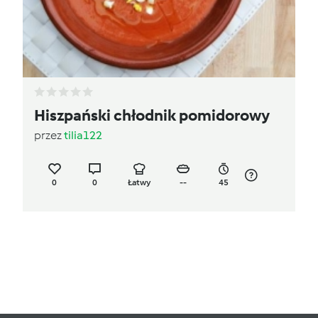
Hiszpański chłodnik pomidorowy
przez
tilia122
0
0
Łatwy
--
45