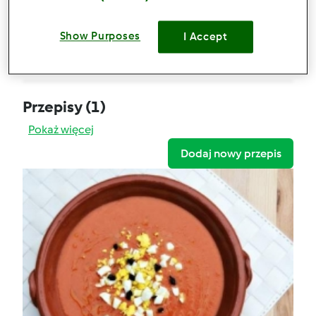
Hiszpański chłodnik pomidorowy
Show Purposes
Komentarze
I Accept
30
Przepisy
(1)
Pokaż więcej
Dodaj nowy przepis