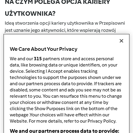
NA CZYM POLEGA OPCJA KARIERY
UŻYTKOWNIKA?
Ideą stworzenia opcji kariery użytkownika w Przepisowni
jest uznanie jego aktywności, które wspierają rozwój
naszej społeczności. Wszystkie Twoje działania na naszym
portalu społecznościowym są nagradzane przez punkty.
We Care About Your Privacy
Osiągnięcie określonej liczby punktów, automatycznie
podwyższa Twoje miejsce w rankingu społecznościowym,
We and our
315
partners store and access personal
data, like browsing data or unique identifiers, on your
który określany jest numerem wewnątrz fartucha obok
device. Selecting I Accept enables tracking
nazwy użytkownika.
technologies to support the purposes shown under we
and our partners process data to provide. If trackers are
W JAKI SPOSÓB MOŻESZ OTRZYMAĆ
disabled, some content and ads you see may not be as
relevant to you. You can resurface this menu to change
PUNKTY ZA AKTYWNOŚĆ?
your choices or withdraw consent at any time by
Punkty można otrzymać za aktywności, które są
clicking the Show Purposes link on the bottom of the
webpage .Your choices will have effect within our
wymienione poniżej. Za każdym razem, gdy otrzymujesz
Website. For more details, refer to our Privacy Policy.
punkty, są one dodawane to Twojej kariery użytkownika.
Poniżej możesz również sprawdzić które aktywności
We and our partners process data to provide: