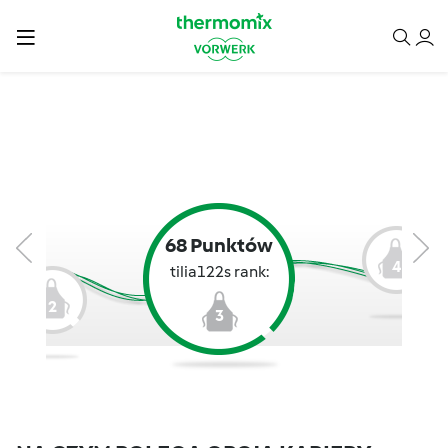
68 Punktów
4
tilia122s rank:
2
3