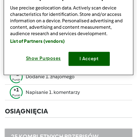
pozwalają Ci osiągnąć wyższe miejsce w rankingu
Use precise geolocation data. Actively scan device
społecznościowym.
characteristics for identification. Store and/or access
information on a device. Personalised advertising and
+50
content, advertising and content measurement,
Zwycięzca konkursu
Punktów
audience research and services development.
Utworzenie przepisu (całość = 10 pkt, część =
List of Partners (vendors)
+10
5 pkt)
Punktów
+1
Show Purposes
I Accept
Ocenienie 1 przepisu
Punkt
+1
Dodanie 1. znajomego
Punkt
+1
Napisanie 1. komentarzy
Punkt
OSIĄGNIĘCIA
25 KOMPLETNYCH PRZEPISÓW