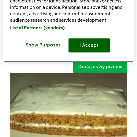
characteristics for identification. Store and/or access
Ciasto marchewkowe
information on a device. Personalised advertising and
content, advertising and content measurement,
Komentarze
audience research and services development.
List of Partners (vendors)
1
Przepisy
(2)
Show Purposes
I Accept
Pokaż więcej
Dodaj nowy przepis