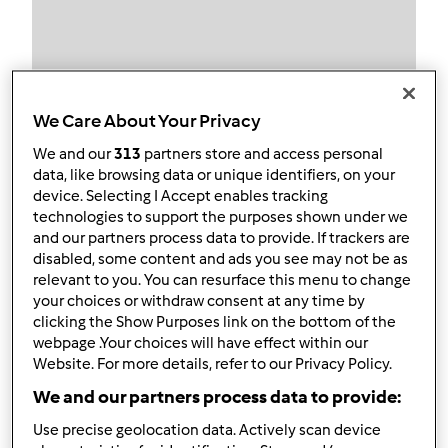
Obserwuj
Block
We Care About Your Privacy
We and our
313
partners store and access personal
stopa
data, like browsing data or unique identifiers, on your
device. Selecting I Accept enables tracking
1
Aktualna liczba punktów użytkownika: 12
technologies to support the purposes shown under we
and our partners process data to provide. If trackers are
Który model Thermomix ® posiadasz?
disabled, some content and ads you see may not be as
relevant to you. You can resurface this menu to change
Thermomix ® TM 31
your choices or withdraw consent at any time by
clicking the Show Purposes link on the bottom of the
Najlepszy przepis
webpage .Your choices will have effect within our
Website. For more details, refer to our Privacy Policy.
Ciasto marchewkowe
We and our partners process data to provide:
Najczęściej komentowany przepis
Use precise geolocation data. Actively scan device