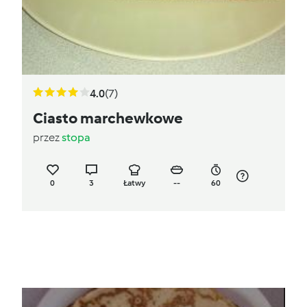
4.0
(7)
Ciasto marchewkowe
przez
stopa
0
3
Łatwy
--
60