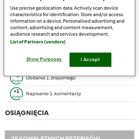
pozwalają Ci osiągnąć wyższe miejsce w rankingu
Use precise geolocation data. Actively scan device
społecznościowym.
characteristics for identification. Store and/or access
information on a device. Personalised advertising and
+50
content, advertising and content measurement,
Zwycięzca konkursu
Punktów
audience research and services development.
Utworzenie przepisu (całość = 10 pkt, część =
List of Partners (vendors)
+10
5 pkt)
Punktów
+1
Show Purposes
I Accept
Ocenienie 1 przepisu
Punkt
+1
Dodanie 1. znajomego
Punkt
+1
Napisanie 1. komentarzy
Punkt
OSIĄGNIĘCIA
25 KOMPLETNYCH PRZEPISÓW