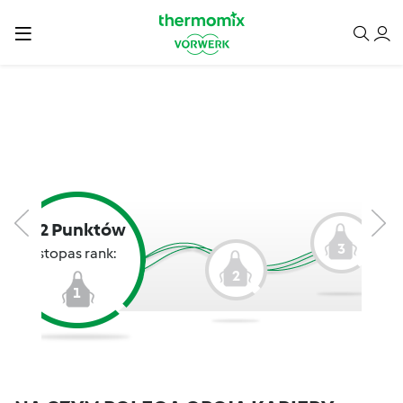
12 Punktów
3
stopas rank:
2
1