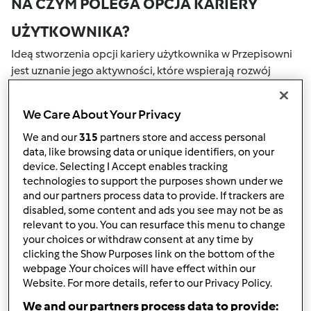
NA CZYM POLEGA OPCJA KARIERY
UŻYTKOWNIKA?
Ideą stworzenia opcji kariery użytkownika w Przepisowni
jest uznanie jego aktywności, które wspierają rozwój
naszej społeczności. Wszystkie Twoje działania na naszym
portalu społecznościowym są nagradzane przez punkty.
We Care About Your Privacy
Osiągnięcie określonej liczby punktów, automatycznie
podwyższa Twoje miejsce w rankingu społecznościowym,
We and our
315
partners store and access personal
data, like browsing data or unique identifiers, on your
który określany jest numerem wewnątrz fartucha obok
device. Selecting I Accept enables tracking
nazwy użytkownika.
technologies to support the purposes shown under we
and our partners process data to provide. If trackers are
W JAKI SPOSÓB MOŻESZ OTRZYMAĆ
disabled, some content and ads you see may not be as
relevant to you. You can resurface this menu to change
PUNKTY ZA AKTYWNOŚĆ?
your choices or withdraw consent at any time by
Punkty można otrzymać za aktywności, które są
clicking the Show Purposes link on the bottom of the
webpage .Your choices will have effect within our
wymienione poniżej. Za każdym razem, gdy otrzymujesz
Website. For more details, refer to our Privacy Policy.
punkty, są one dodawane to Twojej kariery użytkownika.
Poniżej możesz również sprawdzić które aktywności
We and our partners process data to provide: