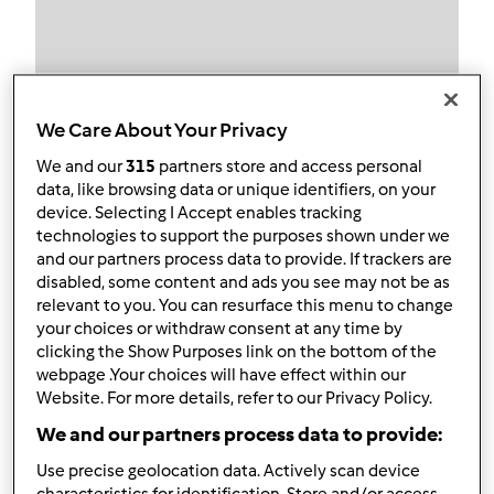
Obserwuj
Block
We Care About Your Privacy
We and our
315
partners store and access personal
Irka_B
data, like browsing data or unique identifiers, on your
device. Selecting I Accept enables tracking
1
Aktualna liczba punktów użytkownika: 10
technologies to support the purposes shown under we
and our partners process data to provide. If trackers are
Który model Thermomix ® posiadasz?
disabled, some content and ads you see may not be as
relevant to you. You can resurface this menu to change
Thermomix ® TM 5
your choices or withdraw consent at any time by
clicking the Show Purposes link on the bottom of the
Najlepszy przepis
webpage .Your choices will have effect within our
Website. For more details, refer to our Privacy Policy.
chleb gryczany
We and our partners process data to provide:
Najczęściej komentowany przepis
Use precise geolocation data. Actively scan device