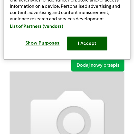
characteristics for identification. Store and/or access
Ciasto dyniowe
information on a device. Personalised advertising and
content, advertising and content measurement,
Komentarze
audience research and services development.
List of Partners (vendors)
0
Show Purposes
I Accept
Przepisy
(2)
Pokaż więcej
Dodaj nowy przepis