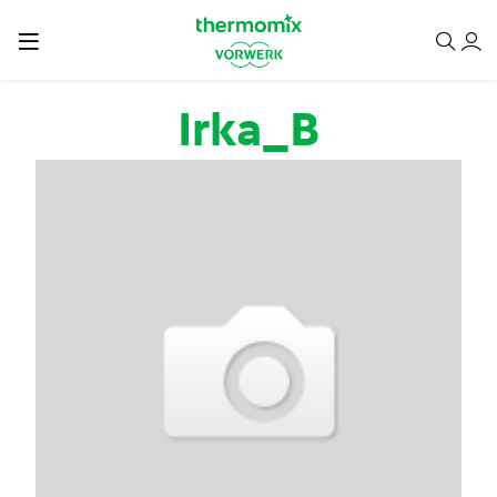
Przejdź do treści
Irka_B