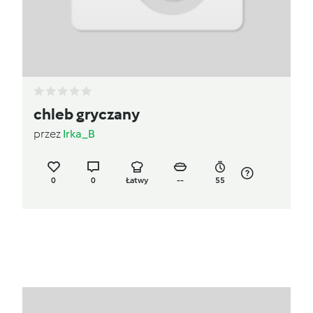
chleb gryczany
przez
Irka_B
0
0
Łatwy
--
55