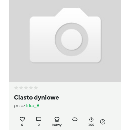
Ciasto dyniowe
przez
Irka_B
0
0
Łatwy
--
100