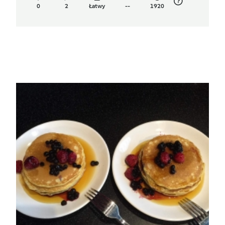
0
2
Łatwy
--
1920