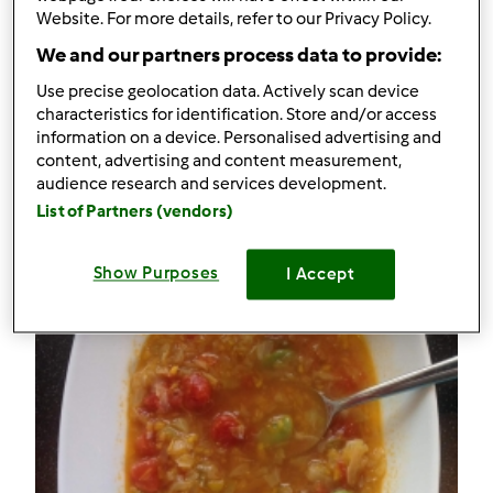
Pancakes, prawdziwe amerykańskie naleśniki
Website. For more details, refer to our Privacy Policy.
We and our partners process data to provide:
Komentarze
Use precise geolocation data. Actively scan device
15
characteristics for identification. Store and/or access
information on a device. Personalised advertising and
content, advertising and content measurement,
Przepisy
(3)
audience research and services development.
Pokaż więcej
List of Partners (vendors)
Dodaj nowy przepis
Show Purposes
I Accept