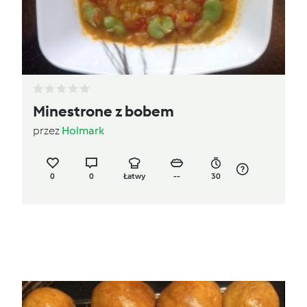
Minestrone z bobem
przez
Holmark
0
0
Łatwy
--
30