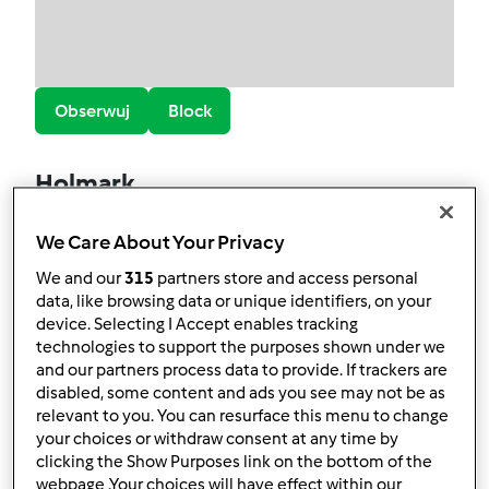
Obserwuj
Block
Holmark
3
Aktualna liczba punktów użytkownika: 55
We Care About Your Privacy
Który model Thermomix ® posiadasz?
We and our
315
partners store and access personal
data, like browsing data or unique identifiers, on your
Thermomix ® TM 5
device. Selecting I Accept enables tracking
technologies to support the purposes shown under we
Najlepszy przepis
and our partners process data to provide. If trackers are
disabled, some content and ads you see may not be as
Pancakes, prawdziwe amerykańskie naleśniki
relevant to you. You can resurface this menu to change
your choices or withdraw consent at any time by
Najczęściej komentowany przepis
clicking the Show Purposes link on the bottom of the
webpage .Your choices will have effect within our