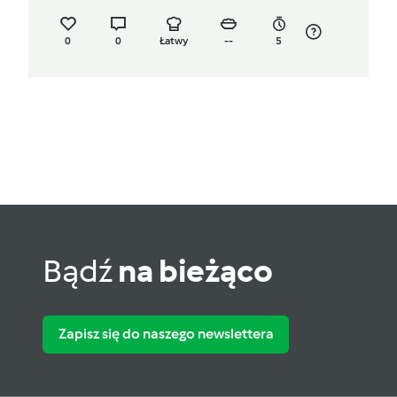
0
0
Łatwy
--
5
Bądź
na bieżąco
Zapisz się do naszego newslettera