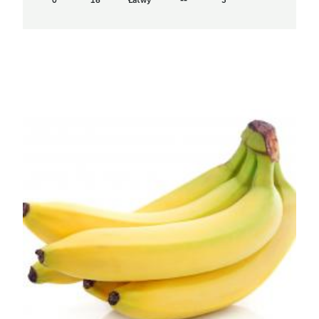
0
16
Łatwy
--
3