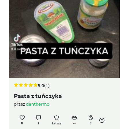
5.0
(1)
Pasta z tuńczyka
przez
danthermo
0
1
Łatwy
--
5