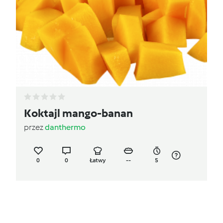
Koktajl mango-banan
przez
danthermo
0
0
Łatwy
--
5