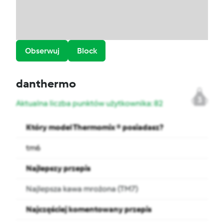
Obserwuj
Block
danthermo
3
Aktualna liczba punktów użytkownika: 82
Który model Thermomix ® posiadasz?
tm6
Najlepszy przepis
Najlepsza kawa mrożona (TM7)
Najczęściej komentowany przepis