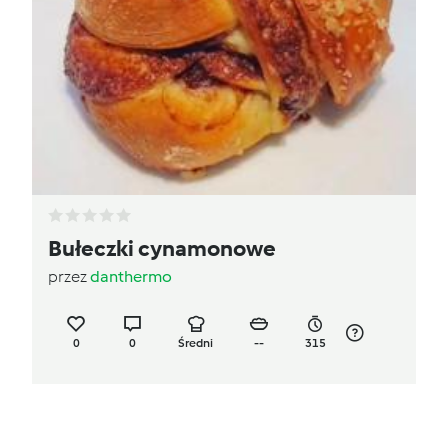
Bułeczki cynamonowe
przez
danthermo
0
0
Średni
--
315