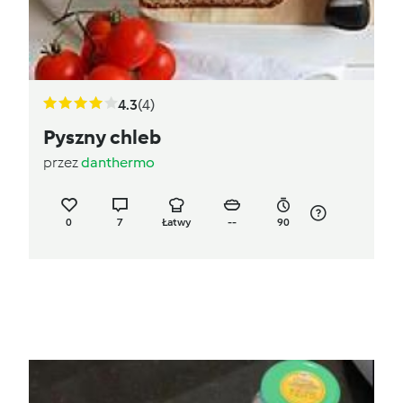
4.3
(4)
Pyszny chleb
przez
danthermo
0
7
Łatwy
--
90