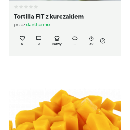
Tortilla FIT z kurczakiem
przez
danthermo
0
0
Łatwy
--
30