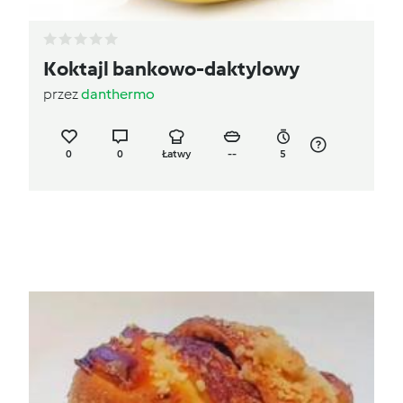
Koktajl bankowo-daktylowy
przez
danthermo
0
0
Łatwy
--
5