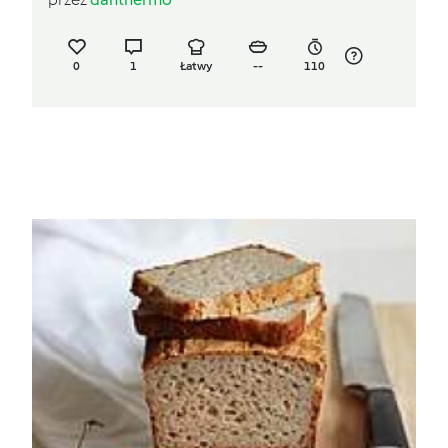
0
1
Łatwy
--
110