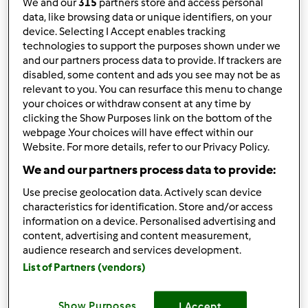
We and our
315
partners store and access personal
data, like browsing data or unique identifiers, on your
device. Selecting I Accept enables tracking
technologies to support the purposes shown under we
and our partners process data to provide. If trackers are
disabled, some content and ads you see may not be as
relevant to you. You can resurface this menu to change
5.0
(3)
your choices or withdraw consent at any time by
Najlepsza kawa mrożona (TM7)
clicking the Show Purposes link on the bottom of the
webpage .Your choices will have effect within our
przez
danthermo
Website. For more details, refer to our Privacy Policy.
We and our partners process data to provide:
0
5
Łatwy
--
5
Use precise geolocation data. Actively scan device
characteristics for identification. Store and/or access
information on a device. Personalised advertising and
content, advertising and content measurement,
audience research and services development.
List of Partners (vendors)
Show Purposes
I Accept