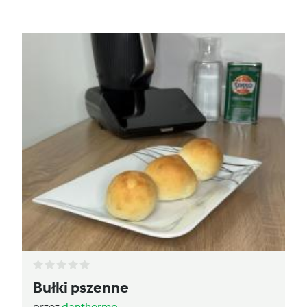
Bułki pszenne
przez
danthermo