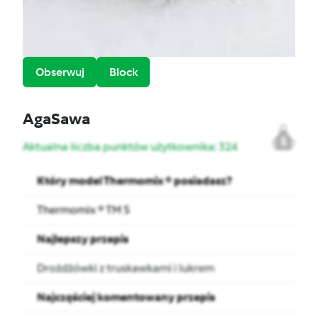
Obserwuj
Block
AgaSawa
5
Aktualna liczba punktów użytkownika: 324
Który model Thermomix ® posiadasz?
Thermomix ® TM 5
Najlepszy przepis
Drożdżówki z truskawkami i lukrem
Najczęściej komentowany przepis