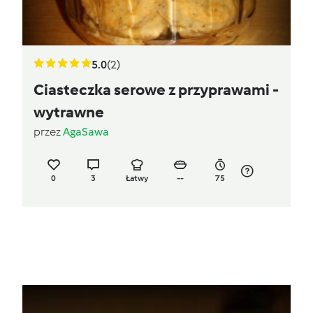
5.0
(2)
Ciasteczka serowe z przyprawami -
wytrawne
przez
AgaSawa
0
3
Łatwy
--
75