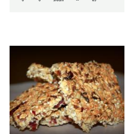
0
0
Średni
--
63