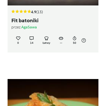
4.9
(13)
Fit batoniki
przez
AgaSawa
0
14
Łatwy
--
50