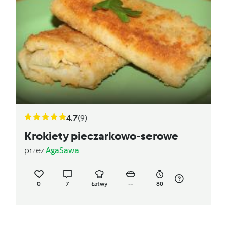
4.7
(9)
Krokiety pieczarkowo-serowe
przez
AgaSawa
0
7
Łatwy
--
80