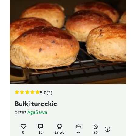
5.0
(3)
Bułki tureckie
przez
AgaSawa
0
13
Łatwy
--
90