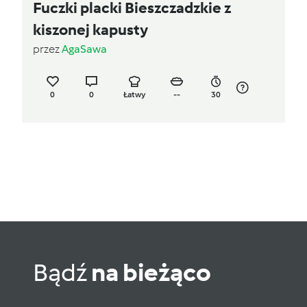
Fuczki placki Bieszczadzkie z
kiszonej kapusty
przez
AgaSawa
0
0
Łatwy
--
30
Bądź
na bieżąco