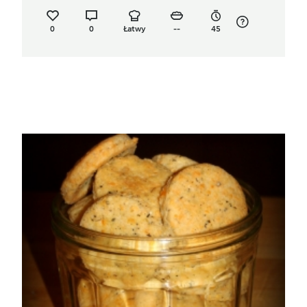
0
0
Łatwy
--
45