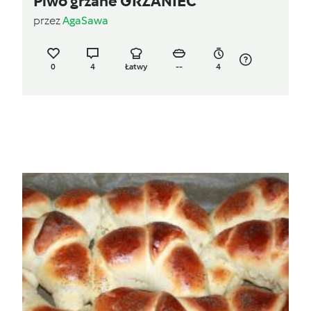
Piwo grzane GRZANIEC
przez
AgaSawa
0
4
Łatwy
--
4