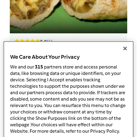
5.0
(6)
Roladki schabowe z pieczarkami
We Care About Your Privacy
przez
AgaSawa
We and our
315
partners store and access personal
data, like browsing data or unique identifiers, on your
device. Selecting I Accept enables tracking
0
11
Średni
--
95
technologies to support the purposes shown under we
and our partners process data to provide. If trackers are
disabled, some content and ads you see may not be as
relevant to you. You can resurface this menu to change
your choices or withdraw consent at any time by
clicking the Show Purposes link on the bottom of the
webpage .Your choices will have effect within our
Website. For more details, refer to our Privacy Policy.