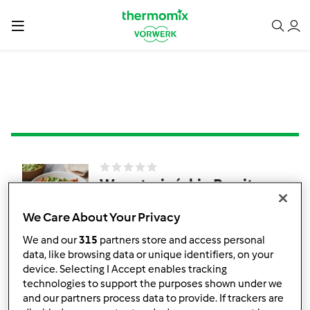
Wegetariańskie Burrito
z Jackfruit, czerwoną
We Care About Your Privacy
fasolą i guacamole
przez
Lilibella
We and our
315
partners store and access personal
data, like browsing data or unique identifiers, on your
device. Selecting I Accept enables tracking
0
1
Łatwy
6
30min
technologies to support the purposes shown under we
and our partners process data to provide. If trackers are