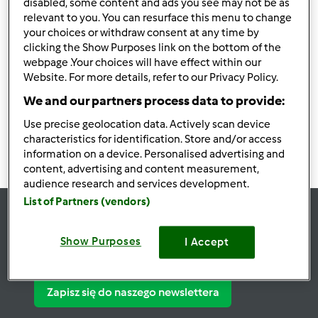
disabled, some content and ads you see may not be as
Wegetariańskie Burrito
relevant to you. You can resurface this menu to change
your choices or withdraw consent at any time by
z Jackfruit, czerwoną
clicking the Show Purposes link on the bottom of the
fasolą i guacamole
przez
Lilibella
webpage .Your choices will have effect within our
Website. For more details, refer to our Privacy Policy.
We and our partners process data to provide:
0
0
Łatwy
6
30min
Use precise geolocation data. Actively scan device
characteristics for identification. Store and/or access
information on a device. Personalised advertising and
content, advertising and content measurement,
audience research and services development.
List of Partners (vendors)
Bądź
na bieżąco
Show Purposes
I Accept
Zapisz się do naszego newslettera