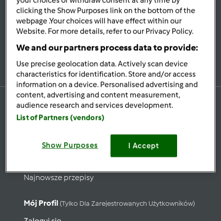
your choices or withdraw consent at any time by
Bądź
na bieżąco
clicking the Show Purposes link on the bottom of the
webpage .Your choices will have effect within our
Website. For more details, refer to our Privacy Policy.
We and our partners process data to provide:
Zapisz się do naszego newslettera
Use precise geolocation data. Actively scan device
characteristics for identification. Store and/or access
information on a device. Personalised advertising and
content, advertising and content measurement,
audience research and services development.
List of Partners (vendors)
Przepisy
Show Purposes
Wyszukaj przepisy
I Accept
Kategorie
Najnowsze przepisy
Mój Profil
(tylko Dla Zarejestrowanych Użytkowników)
Zaloguj się