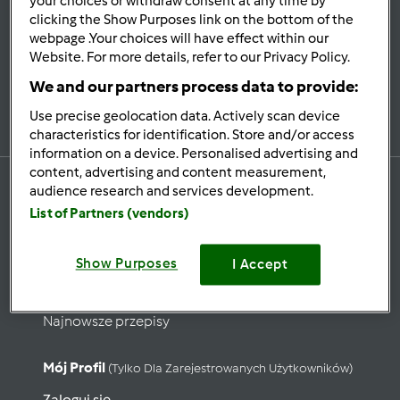
your choices or withdraw consent at any time by
Bądź
na bieżąco
clicking the Show Purposes link on the bottom of the
webpage .Your choices will have effect within our
Website. For more details, refer to our Privacy Policy.
We and our partners process data to provide:
Zapisz się do naszego newslettera
Use precise geolocation data. Actively scan device
characteristics for identification. Store and/or access
information on a device. Personalised advertising and
content, advertising and content measurement,
audience research and services development.
List of Partners (vendors)
Przepisy
Show Purposes
Wyszukaj przepisy
I Accept
Kategorie
Najnowsze przepisy
Mój Profil
(tylko Dla Zarejestrowanych Użytkowników)
Zaloguj się