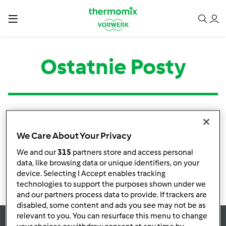
Ostatnie Posty
Kategoria
Tytuł
Autor
Odpowiedzi
Ostatni post
We Care About Your Privacy
Brak informacji o aktywnościach
We and our
315
partners store and access personal
data, like browsing data or unique identifiers, on your
device. Selecting I Accept enables tracking
technologies to support the purposes shown under we
and our partners process data to provide. If trackers are
disabled, some content and ads you see may not be as
relevant to you. You can resurface this menu to change