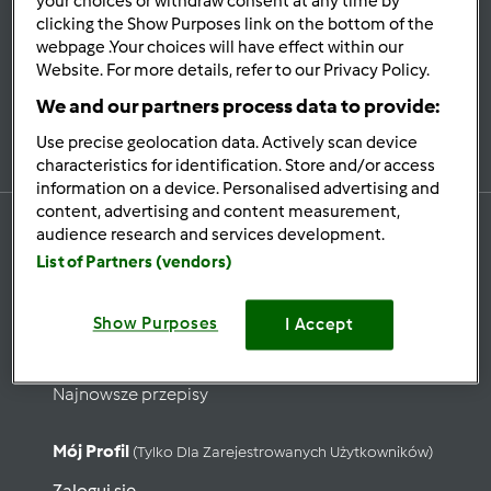
your choices or withdraw consent at any time by
Bądź
na bieżąco
clicking the Show Purposes link on the bottom of the
webpage .Your choices will have effect within our
Website. For more details, refer to our Privacy Policy.
We and our partners process data to provide:
Zapisz się do naszego newslettera
Use precise geolocation data. Actively scan device
characteristics for identification. Store and/or access
information on a device. Personalised advertising and
content, advertising and content measurement,
audience research and services development.
List of Partners (vendors)
Przepisy
Show Purposes
Wyszukaj przepisy
I Accept
Kategorie
Najnowsze przepisy
Mój Profil
(tylko Dla Zarejestrowanych Użytkowników)
Zaloguj się