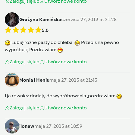
Zaloguj się
lub
Utwórz nowe konto
Grażyna Kamińska
czerwca 27, 2013 at 21:28
5.0
Lubię różne pasty do chleba
Przepis na pewno
wypróbuję.Pozdrawiam
Zaloguj się
lub
Utwórz nowe konto
Monia i Heniu
maja 27, 2013 at 21:43
I ja również dodaję do wypróbowania ,pozdrawiam
Zaloguj się
lub
Utwórz nowe konto
ilonaw
maja 27, 2013 at 18:59