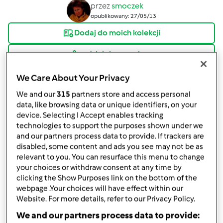
przez
smoczek
opublikowany: 27/05/13
Dodaj do moich kolekcji
podziel się przepisem
Stwórz wariant
We Care About Your Privacy
We and our
315
partners store and access personal
data, like browsing data or unique identifiers, on your
device. Selecting I Accept enables tracking
technologies to support the purposes shown under we
and our partners process data to provide. If trackers are
Składniki
disabled, some content and ads you see may not be as
relevant to you. You can resurface this menu to change
250g twardego żółtego sera(pokrojonego w
your choices or withdraw consent at any time by
kostkę), 4 ugotowane na twardo jajka, 6 ząbków
clicking the Show Purposes link on the bottom of the
czosnku, 4-5 łyżek majonezu, ¼ łyżeczki soli, ¼
webpage .Your choices will have effect within our
łyżeczki pieprzu.
Website. For more details, refer to our Privacy Policy.
Lista zakupów
We and our partners process data to provide: