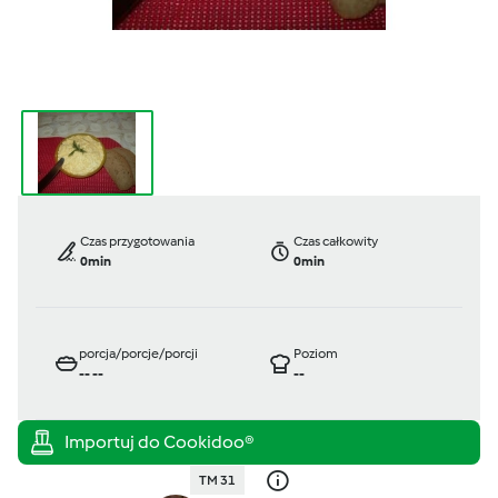
Czas przygotowania
Czas całkowity
0min
0min
porcja/porcje/porcji
Poziom
--
--
--
TM 31