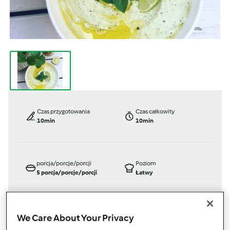
Czas przygotowania
Czas całkowity
10min
10min
porcja/porcje/porcji
Poziom
5
porcja/porcje/porcji
Łatwy
We Care About Your Privacy
TM 5