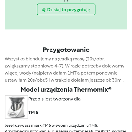
Dzisiaj to przygotuję
Przygotowanie
Wszystko blendujemy na gładką masę (20s/obr.
zwiększamy stopniowo 4-7). W razie potrzeby dolewamy
więcej wody (najpierw dałam 1MT a potem ponownie
ustawiłam 20s/obr.5 i w trakcie dolałam jeszcze ok 30ml.
Model urządzenia Thermomix®
Przepis jest tworzony dla
TM 5
Jeżeli używasz miarki TM6 w swoim urządzeniu TM5:
W przypadku gotowania (duszenia) w temperaturze 95°C i wyższej