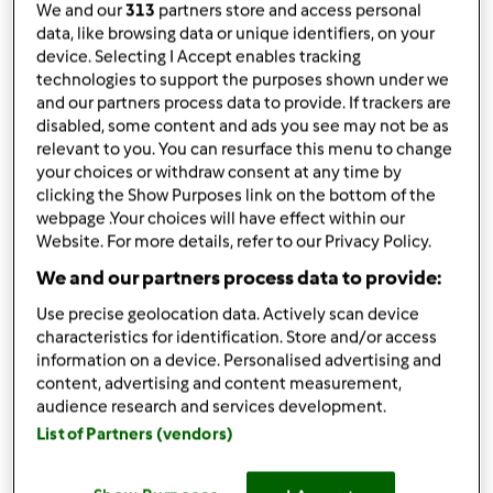
We and our
313
partners store and access personal
przez
Gość
data, like browsing data or unique identifiers, on your
opublikowany: 29/06/19
device. Selecting I Accept enables tracking
Dodaj do moich kolekcji
technologies to support the purposes shown under we
and our partners process data to provide. If trackers are
podziel się przepisem
disabled, some content and ads you see may not be as
relevant to you. You can resurface this menu to change
Stwórz wariant
your choices or withdraw consent at any time by
clicking the Show Purposes link on the bottom of the
webpage .Your choices will have effect within our
Website. For more details, refer to our Privacy Policy.
We and our partners process data to provide:
Składniki
Use precise geolocation data. Actively scan device
characteristics for identification. Store and/or access
Hummus z bobu z miętą i limonką
information on a device. Personalised advertising and
content, advertising and content measurement,
paczka bobu (taka standardowa, to chyba 0,5kg
audience research and services development.
– po obraniu ok 0,3),
ugotowanego i obranego
List of Partners (vendors)
120g tahini
garść świeżej mięty – jedna duża gałązka, same