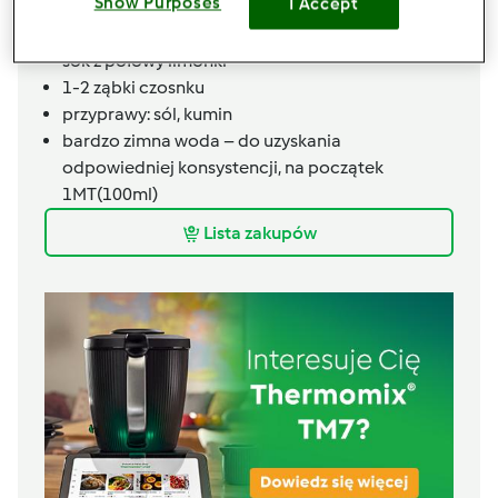
Show Purposes
I Accept
listki
łyżka oliwy
sok z połowy limonki
1-2 ząbki czosnku
przyprawy: sól, kumin
bardzo zimna woda – do uzyskania
odpowiedniej konsystencji,
na początek
1MT(100ml)
Lista zakupów