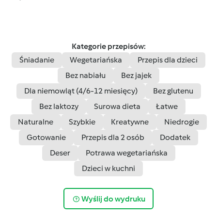
Kategorie przepisów:
Śniadanie
Wegetariańska
Przepis dla dzieci
Bez nabiału
Bez jajek
Dla niemowląt (4/6-12 miesięcy)
Bez glutenu
Bez laktozy
Surowa dieta
Łatwe
Naturalne
Szybkie
Kreatywne
Niedrogie
Gotowanie
Przepis dla 2 osób
Dodatek
Deser
Potrawa wegetariańska
Dzieci w kuchni
Wyślij do wydruku