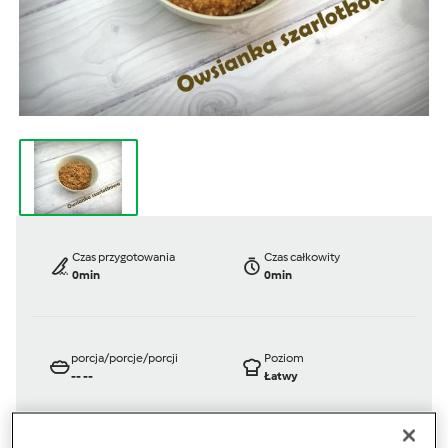
Czas przygotowania
Czas całkowity
0min
0min
porcja/porcje/porcji
Poziom
--
--
Łatwy