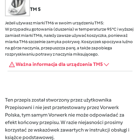
TM 5
Jeżeli używasz miarki TM6 w swoim urządzeniu TM5:
W przypadku gotowania (duszenia) w temperaturze 95°C i wyższej
zamiast miarki TM6, należy zawsze używać koszyczka, ponieważ
miarka TM6 szczelnie zamyka pokrywę. Koszyczek spoczywa luźno
na górze naczynia, przepuszcza parę, a także zapobiega
rozpryskiwaniu potrawy z naczynia miksującego.
Ważna informacja dla urządzenia TM5
Ten przepis został stworzony przez użytkownika
Przepisowni i nie jest przetestowany przez Vorwerk
Polska, tym samym Vorwerk nie może odpowiadać za
efekt końcowy przepisu. W razie niejasności prosimy
korzystać ze wskazówek zawartych w instrukcji obsługi i
książce podstawowej.