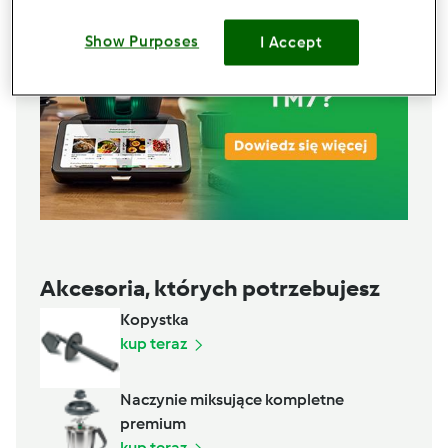
Show Purposes
I Accept
Akcesoria, których potrzebujesz
Kopystka
kup teraz
Naczynie miksujące kompletne
premium
kup teraz