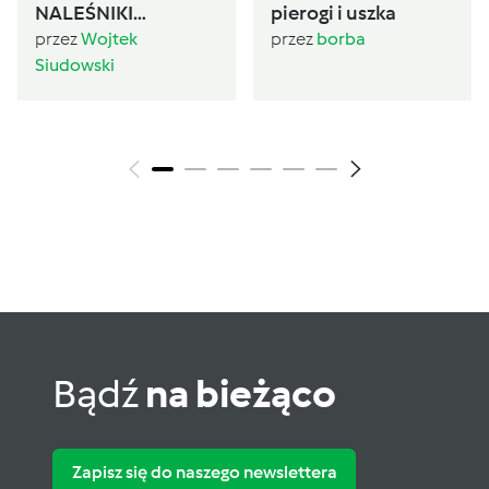
NALEŚNIKI
pierogi i uszka
BAGHRIR
przez
Wojtek
przez
borba
Siudowski
Bądź
na bieżąco
Zapisz się do naszego newslettera