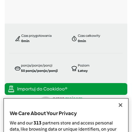
Czas przygotowania
Czas całkowity
0min
0min
porcja/porcje/porcji
Poziom
50
porcja/porcje/porcji
Łatwy
przez
majaam
opublikowany: 02/02/17
zmieniono dnia: 02/02/17
We Care About Your Privacy
Dodaj do moich kolekcji
We and our
313
partners store and access personal
data, like browsing data or unique identifiers, on your
podziel się przepisem