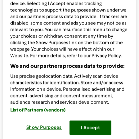
device. Selecting I Accept enables tracking
Stwórz wariant
technologies to support the purposes shown under we
and our partners process data to provide. If trackers are
disabled, some content and ads you see may not be as
relevant to you. You can resurface this menu to change
your choices or withdraw consent at any time by
clicking the Show Purposes link on the bottom of the
webpage .Your choices will have effect within our
Składniki
Website. For more details, refer to our Privacy Policy.
We and our partners process data to provide:
CIAST NA PIEROGI
Use precise geolocation data. Actively scan device
pół
kg przesianej mąki tortowej
characteristics for identification. Store and/or access
3
czubate łyżki
mąki ziemiaczanej
information on a device. Personalised advertising and
2
łyżek
oleju
content, advertising and content measurement,
0,5
szklanki ciepłej wdy,
gorąca
audience research and services development.
1
szklanka ciepłego mleka
List of Partners (vendors)
1
szczypta oli
Lista zakupów
Show Purposes
I Accept