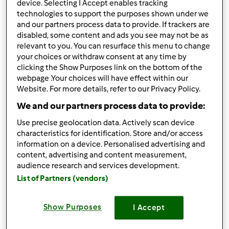
120
gramy
Banan (mrożony)
device. Selecting I Accept enables tracking
120
gramy
Ananas (mrożony
technologies to support the purposes shown under we
and our partners process data to provide. If trackers are
15
gramy
Płatki owsiane (bezglutenowe)
disabled, some content and ads you see may not be as
15
gramy
Masło migdałowe
relevant to you. You can resurface this menu to change
230
gramy
Mleko migdałowe (bez cukru)
your choices or withdraw consent at any time by
0,5
łyżeczki
cynamon
clicking the Show Purposes link on the bottom of the
webpage .Your choices will have effect within our
Lista zakupów
Website. For more details, refer to our Privacy Policy.
We and our partners process data to provide:
Use precise geolocation data. Actively scan device
characteristics for identification. Store and/or access
information on a device. Personalised advertising and
content, advertising and content measurement,
audience research and services development.
List of Partners (vendors)
Show Purposes
I Accept