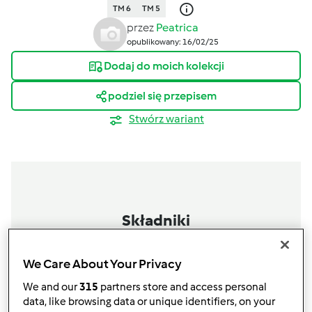
TM 6
TM 5
przez
Peatrica
opublikowany: 16/02/25
Dodaj do moich kolekcji
podziel się przepisem
Stwórz wariant
Składniki
Sycące smoothie marchewkowo-
We Care About Your Privacy
owsiane
We and our
315
partners store and access personal
70
gramy
marchew
data, like browsing data or unique identifiers, on your