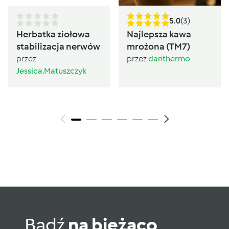
5.0
(3)
Herbatka ziołowa
Najlepsza kawa
stabilizacja nerwów
mrożona (TM7)
przez
przez
danthermo
Jessica.Matuszczyk
Bądź
na bieżąco