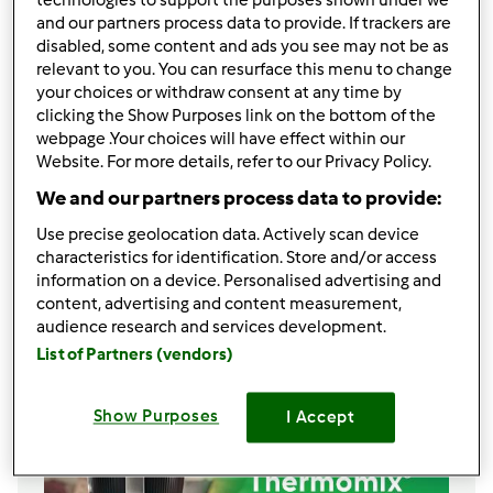
technologies to support the purposes shown under we
and our partners process data to provide. If trackers are
podziel się przepisem
disabled, some content and ads you see may not be as
Stwórz wariant
relevant to you. You can resurface this menu to change
your choices or withdraw consent at any time by
clicking the Show Purposes link on the bottom of the
webpage .Your choices will have effect within our
Website. For more details, refer to our Privacy Policy.
We and our partners process data to provide:
Składniki
Use precise geolocation data. Actively scan device
1łyżeczka zielonej herbaty na 250 ml wody
characteristics for identification. Store and/or access
information on a device. Personalised advertising and
content, advertising and content measurement,
Lista zakupów
audience research and services development.
List of Partners (vendors)
Show Purposes
I Accept