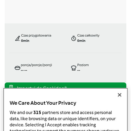
Czas przygotowania
Czas całkowity
0min
0min
porcja/porcje/porcji
Poziom
--
--
--
TM 21
We Care About Your Privacy
przez
doriz
opublikowany: 01/12/10
We and our
315
partners store and access personal
zmieniono dnia: 29/11/11
data, like browsing data or unique identifiers, on your
device. Selecting I Accept enables tracking
Dodaj do moich kolekcji