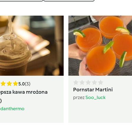
5.0
(3)
Pornstar Martini
epsza kawa mrożona
przez
Soo_luck
)
z
danthermo