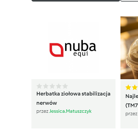
Herbatka ziołowa stabilizacja
Najl
nerwów
(TM7
przez
Jessica.Matuszczyk
prze