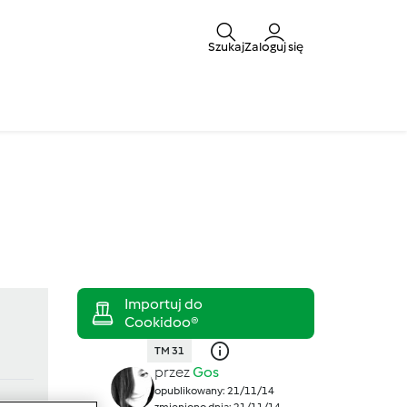
Szukaj
Zaloguj się
TM 31
przez
Gos
opublikowany: 21/11/14
zmieniono dnia: 21/11/14