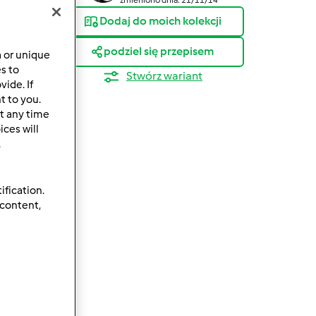
Dodaj do moich kolekcji
podziel się przepisem
a or unique
es to
Stwórz wariant
ide. If
t to you.
t any time
ces will
.
ification.
 content,