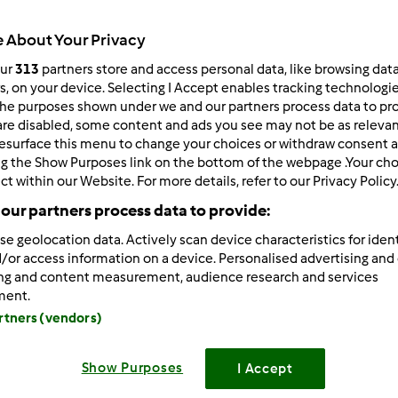
Czas całkowity
5min
 About Your Privacy
our
313
partners store and access personal data, like browsing dat
rs, on your device. Selecting I Accept enables tracking technologi
porcja/porcje/porcji
he purposes shown under we and our partners process data to prov
2
porcja/porcje/porcji
are disabled, some content and ads you see may not be as relevan
esurface this menu to change your choices or withdraw consent a
ng the Show Purposes link on the bottom of the webpage .Your choi
ct within our Website. For more details, refer to our Privacy Policy
Poziom
Łatwy
our partners process data to provide:
se geolocation data. Actively scan device characteristics for ident
/or access information on a device. Personalised advertising and
ing and content measurement, audience research and services
ment.
artners (vendors)
Show Purposes
I Accept