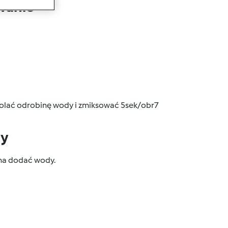
wanie
 dolać odrobinę wody i zmiksować 5sek/obr7
dy
żna dodać wody.