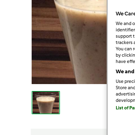
We Care
We and 
identifie
support t
trackers 
You can r
by clicki
have effe
We and 
Use preci
Store and
advertis
develop
List of P