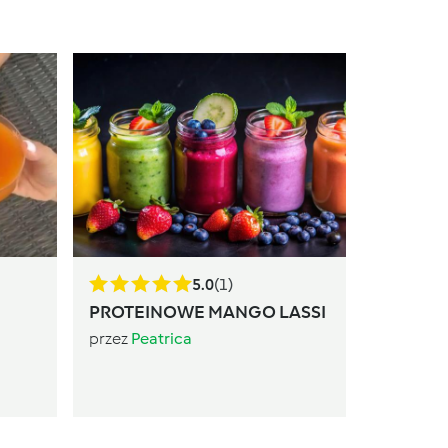
Super k
marche
przez
Pea
5.0
(1)
PROTEINOWE MANGO LASSI
przez
Peatrica