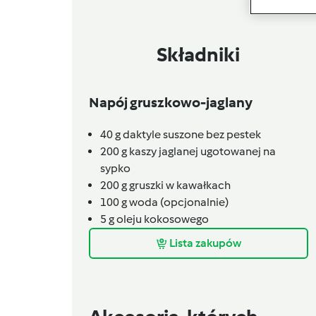
Składniki
Napój gruszkowo-jaglany
40
g
daktyle suszone bez pestek
200
g
kaszy jaglanej ugotowanej na
sypko
200
g
gruszki w kawałkach
100
g
woda (opcjonalnie)
5
g
oleju kokosowego
Lista zakupów