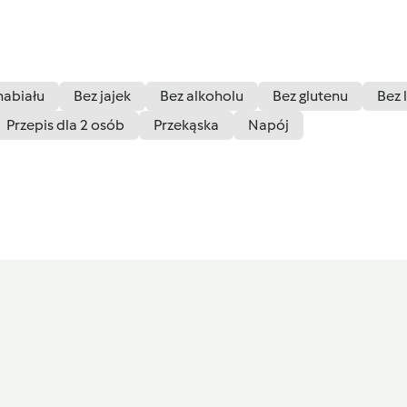
nabiału
Bez jajek
Bez alkoholu
Bez glutenu
Bez 
Przepis dla 2 osób
Przekąska
Napój