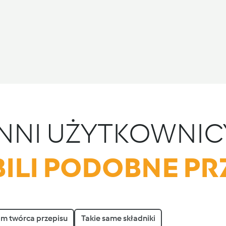
INNI UŻYTKOWNIC
ILI PODOBNE PR
am twórca przepisu
Takie same składniki