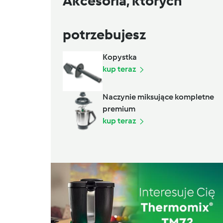
Akcesoria, których
potrzebujesz
Kopystka
kup teraz
Naczynie miksujące kompletne
premium
kup teraz