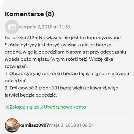
Komentarze
(8)
sierpnia 2, 2018 at 11:51
basieczka2125
: No właśnie nie jest to doprecyzowane.
Skórka cytryny jest dosyć kwaśna, a nie jet bardzo
drobna, więc ją odcedziłam. Natomiast przy odcedzaniu
wpada dużo miąższu (w tym skórki też). Widzę kilka
rozwiązań:
1. Obrać cytrynę ze skórki i będzie fajny miąższ i nie trzeba
odcedzać.
2. Zmiksować 2 s/obr. 10 i będą większe kawałki, więc
łatwiej będzie odcedzić.
Zaloguj się
lub
Utwórz nowe konto
kamilasz0907
maja 2, 2018 at 06:54