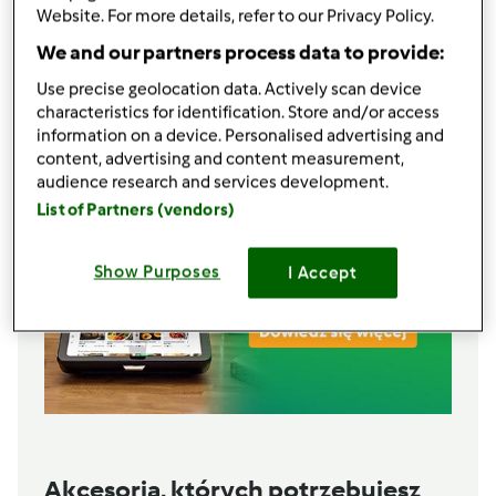
Website. For more details, refer to our Privacy Policy.
4
małe listki
mięty świeżej
kostki
lodu
We and our partners process data to provide:
Lista zakupów
Use precise geolocation data. Actively scan device
characteristics for identification. Store and/or access
information on a device. Personalised advertising and
content, advertising and content measurement,
audience research and services development.
List of Partners (vendors)
Show Purposes
I Accept
Akcesoria, których potrzebujesz