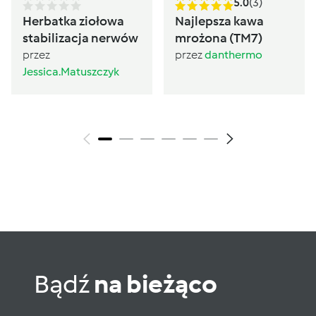
5.0
(3)
Herbatka ziołowa
Najlepsza kawa
stabilizacja nerwów
mrożona (TM7)
przez
przez
danthermo
Jessica.Matuszczyk
Bądź
na bieżąco