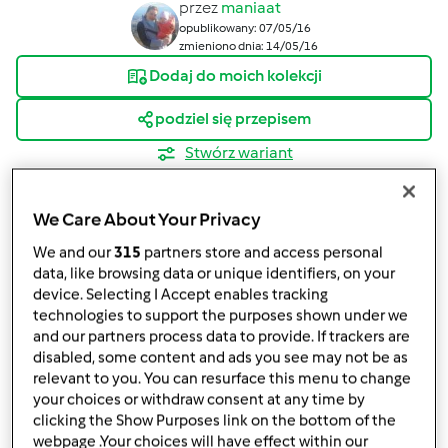
przez
maniaat
opublikowany: 07/05/16
zmieniono dnia: 14/05/16
Dodaj do moich kolekcji
podziel się przepisem
Stwórz wariant
We Care About Your Privacy
We and our
315
partners store and access personal
data, like browsing data or unique identifiers, on your
Składniki
device. Selecting I Accept enables tracking
technologies to support the purposes shown under we
Lemoniada
and our partners process data to provide. If trackers are
disabled, some content and ads you see may not be as
1
cytryna cała
relevant to you. You can resurface this menu to change
1
pomarańcza
your choices or withdraw consent at any time by
50
g
miodu
clicking the Show Purposes link on the bottom of the
1
litra
wody zimnej
webpage .Your choices will have effect within our