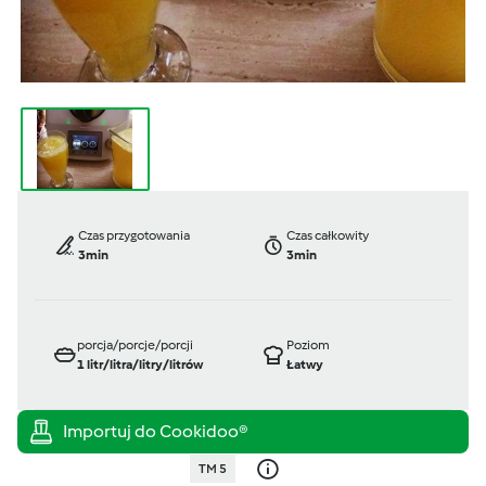
Czas przygotowania
Czas całkowity
3min
3min
porcja/porcje/porcji
Poziom
1
litr/litra/litry/litrów
Łatwy
TM 5