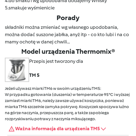
4.do smaku i wg upodobania dodajemy Whisky
5.smakuje wyśmienicie
Porady
składniki można zmieniać wg własnego upodobania,
można dodać suszone jabłka, anyż itp - co kto lubi i na co
mamy ochotę w danej chwili...
Model urządzenia Thermomix®
Przepis jest tworzony dla
TM 5
Jeżeli używasz miarki TM6 w swoim urządzeniu TM5:
W przypadku gotowania (duszenia) w temperaturze 95°C i wyższej
zamiast miarki TM6, należy zawsze używać koszyczka, ponieważ
miarka TM6 szczelnie zamyka pokrywę. Koszyczek spoczywa luźno
na górze naczynia, przepuszcza parę, a także zapobiega
rozpryskiwaniu potrawy z naczynia miksującego.
Ważna informacja dla urządzenia TM5