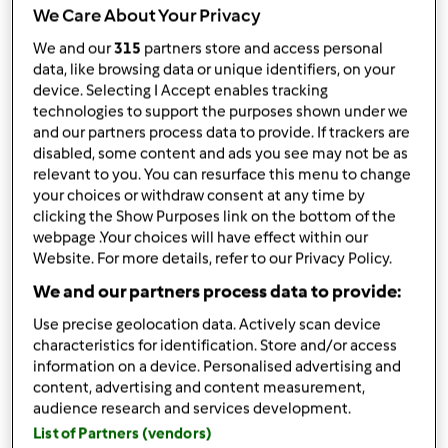
przez
valtorre
We Care About Your Privacy
opublikowany: 05/02/18
zmieniono dnia: 05/02/18
We and our
315
partners store and access personal
data, like browsing data or unique identifiers, on your
Dodaj do moich kolekcji
device. Selecting I Accept enables tracking
technologies to support the purposes shown under we
podziel się przepisem
and our partners process data to provide. If trackers are
Stwórz wariant
disabled, some content and ads you see may not be as
relevant to you. You can resurface this menu to change
your choices or withdraw consent at any time by
clicking the Show Purposes link on the bottom of the
webpage .Your choices will have effect within our
Website. For more details, refer to our Privacy Policy.
We and our partners process data to provide:
Składniki
Use precise geolocation data. Actively scan device
CYDRowy napój z whisky
characteristics for identification. Store and/or access
information on a device. Personalised advertising and
0,7
butelki
cydru
content, advertising and content measurement,
6
moreli suszonych, bez pestek
audience research and services development.
6-8
śliwek suszonych, bez pestek
List of Partners (vendors)
żurawina, suszona,
kilka sztuk