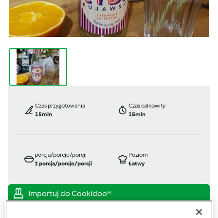
Czas przygotowania
Czas całkowity
15min
15min
porcja/porcje/porcji
Poziom
2
porcja/porcje/porcji
Łatwy
TM 5