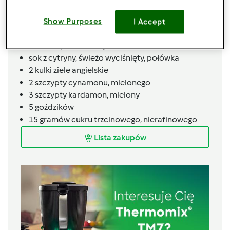
2
szczypty
cukier waniliowy
80
gramów
soku z pomarańczy, świeżo
Show Purposes
I Accept
wyciśniętego
skórka z pomarańczy
sok z cytryny, świeżo wyciśnięty,
połówka
2
kulki
ziele angielskie
2
szczypty
cynamonu, mielonego
3
szczypty
kardamon, mielony
5
goździków
15
gramów
cukru trzcinowego, nierafinowego
Lista zakupów