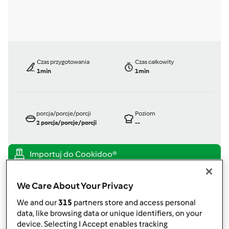
Czas przygotowania
Czas całkowity
1min
1min
porcja/porcje/porcji
Poziom
2
porcja/porcje/porcji
--
TM 31
przez
Gość
We Care About Your Privacy
opublikowany: 05/12/10
We and our
315
partners store and access personal
zmieniono dnia: 29/11/11
data, like browsing data or unique identifiers, on your
Dodaj do moich kolekcji
device. Selecting I Accept enables tracking