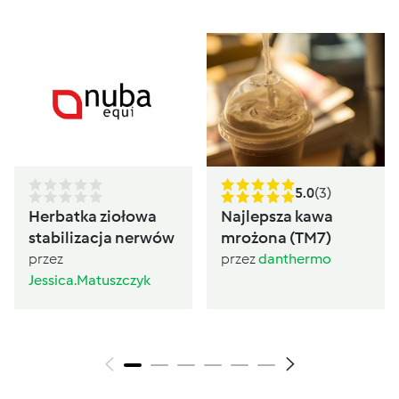
5.0
(3)
Herbatka ziołowa
Najlepsza kawa
stabilizacja nerwów
mrożona (TM7)
przez
przez
danthermo
Jessica.Matuszczyk