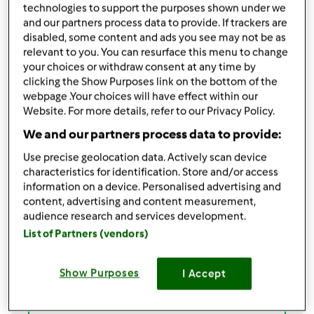
technologies to support the purposes shown under we
podziel się przepisem
and our partners process data to provide. If trackers are
disabled, some content and ads you see may not be as
Stwórz wariant
relevant to you. You can resurface this menu to change
your choices or withdraw consent at any time by
clicking the Show Purposes link on the bottom of the
webpage .Your choices will have effect within our
Website. For more details, refer to our Privacy Policy.
We and our partners process data to provide:
Składniki
Use precise geolocation data. Actively scan device
2 zamrożone obrane i pokrojone w
kawałki
characteristics for identification. Store and/or access
banany
information on a device. Personalised advertising and
350 ml mleka słodkiego
content, advertising and content measurement,
6
łyżeczek
kakao rozpuszczalnego
audience research and services development.
2-3
łyżeczki
dobrej kawy rozpuszczalnej
List of Partners (vendors)
szczypta cynamonu
1,5
łyżki
miodu
Show Purposes
I Accept