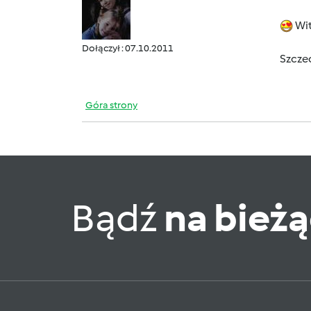
Wit
Dołączył : 07.10.2011
Szcze
Góra strony
Bądź
na bież