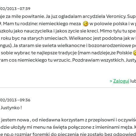
/02/2013 - 07:39
je za mile powitanie. Ja juz ogladalam arcydziela Veronicy. Su
9. Mam tu rodzine: niemieckiego meza
w polowie polska i w 
zkolu jako nauczycielka i jakos zycie sie kreci. Mimo tylu tu spe
 roku byc na starych smieciach. Wielkanoc jest podobna jak w 
yngus). Ja staram sie swieta wielkanocne i bozonarodzeniowe 
sobie wybrac te najlepsze tradycje (mam nadzieje,ze Polskie
ram cos niemieckiego tu wrzucic. Pozdrawiam wszystkich
Zaloguj
lu
/02/2013 - 09:36
 Justynko !
 jestem nowa , od niedawna korzystam z przepisowni i oczywiś
adzie ułożyły mi menu na święta połączone z imieninami męża.
e np.o rozmiar foremki do pieczenia nie zostało bez odpowiedz