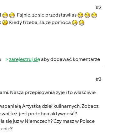
#2
l
Fajnie, ze sie przedstawilas
t
Kiedy trzeba, sluze pomoca
b
zarejestruj się
aby dodawać komentarze
#3
nami. Nasza przepisownia żyje i to własciwie
spaniałą Artystką dzieł kulinarnych. Zobacz
isowni też jest podobna aktywność?
iła się juz w Niemczech? Czy masz w Polsce
zenie?