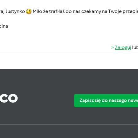
aj Justynko
Miło że trafiłaś do nas czekamy na Twoje przepi
cina
Zaloguj
lu
ąco
Zapisz się do naszego new