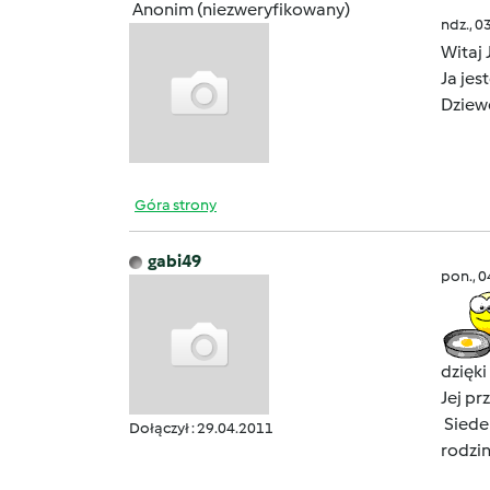
Anonim (niezweryfikowany)
ndz., 0
Witaj
Ja je
Dziew
Góra strony
gabi49
pon., 
dzięki
Jej pr
Siedem
Dołączył : 29.04.2011
rodzi