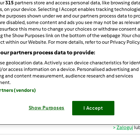
our
315
partners store and access personal data, like browsing dat
rs, on your device. Selecting I Accept enables tracking technologi
he purposes shown under we and our partners process data to prov
are disabled, some content and ads you see may not be as relevan
esurface this menu to change your choices or withdraw consent a
ng the Show Purposes link on the bottom of the webpage .Your choi
ct within our Website. For more details, refer to our Privacy Policy
3/31/2013 - 18:44
our partners process data to provide:
 wszystkich. Nazywam sie Justyna i od 17 lat mieszkam w Ni
 10.2012 i nie zaluje kupna. Bardzo czesto uzywa go moja pra
se geolocation data. Actively scan device characteristics for ident
ej stronie, bo mam nadzieje,ze znajde wiele pysznych polskich
/or access information on a device. Personalised advertising and
ing and content measurement, audience research and services
awiam. Justyna
ment.
artners (vendors)
Show Purposes
I Accept
Zaloguj
lu