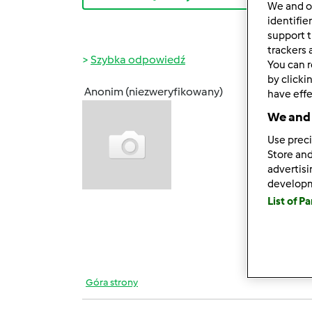
We and 
identifie
support t
trackers 
Szybka odpowiedź
You can r
by clicki
Anonim (niezweryfikowany)
have effe
ndz., 0
We and 
Witam
mam od
Use preci
polski
Store and
advertis
Pozdr
develop
List of P
Góra strony