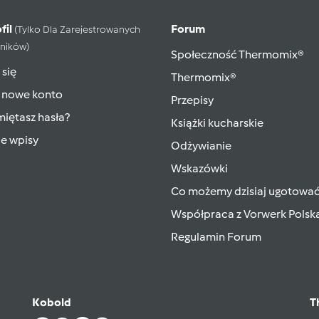
fil
Forum
(tylko Dla Zarejestrowanych
ników)
Społeczność Thermomix®
 się
Thermomix®
 nowe konto
Przepisy
iętasz hasła?
Książki kucharskie
ie wpisy
Odżywianie
Wskazówki
Co możemy dzisiaj ugotowa
Współpraca z Vorwerk Polsk
Regulamin Forum
Kobold
T