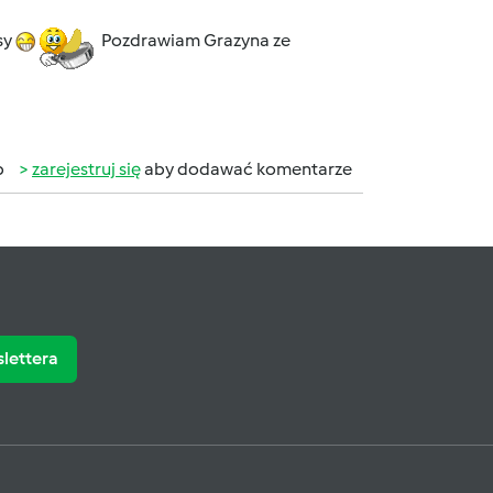
sy
Pozdrawiam Grazyna ze
b
zarejestruj się
aby dodawać komentarze
slettera