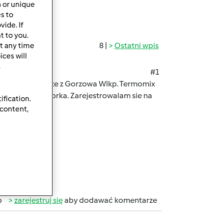
a or unique
es to
ide. If
t to you.
8 |
Ostatni wpis
t any time
ces will
.
#1
emczech. Pochodze z Gorzowa Wlkp. Termomix
wie 13-letnia corka. Zarejestrowalam sie na
ification.
 przepisow.
 content,
b
zarejestruj się
aby dodawać komentarze