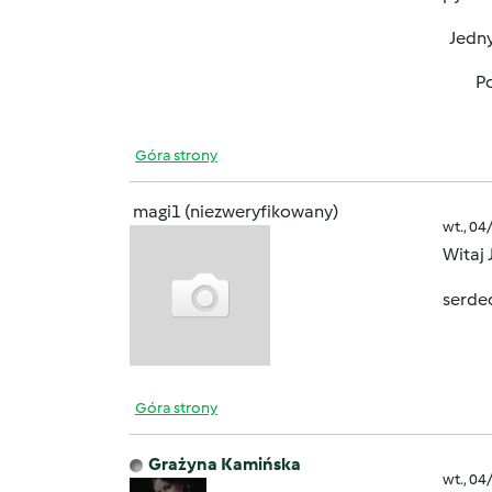
Jedny
Pozd
Góra strony
magi1 (niezweryfikowany)
wt., 04
Witaj
serde
Góra strony
Grażyna Kamińska
wt., 04