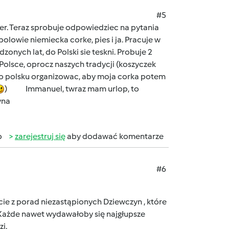
#5
per. Teraz sprobuje odpowiedziec na pytania
polowie niemiecka corke, pies i ja. Pracuje w
dzonych lat, do Polski sie teskni. Probuje 2
Polsce, oprocz naszych tradycji (koszyczek
po polsku organizowac, aby moja corka potem
) Immanuel, twraz mam urlop, to
. Justyna
b
zarejestruj się
aby dodawać komentarze
#6
cie z porad niezastąpionych Dziewczyn , które
 Każde nawet wydawałoby się najgłupsze
i.