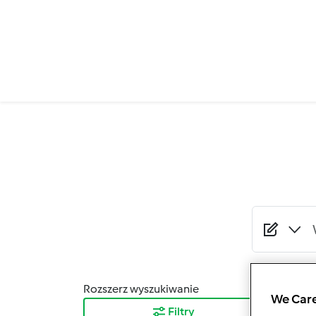
Przejdź do treści
Rozszerz wyszukiwanie
Sortuj
We Care
Filtry
Najn