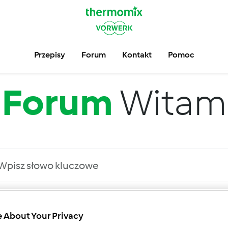
Przepisy
Forum
Kontakt
Pomoc
Forum
Witam
 po:
Wyników na stronę:
 About Your Privacy
owsze wyniki
10