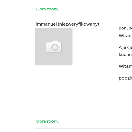
Góra strony
immanuel (niezweryfikowany)
pon., 
Witam
A jak 
kuchn
Witamy
podzi
Góra strony