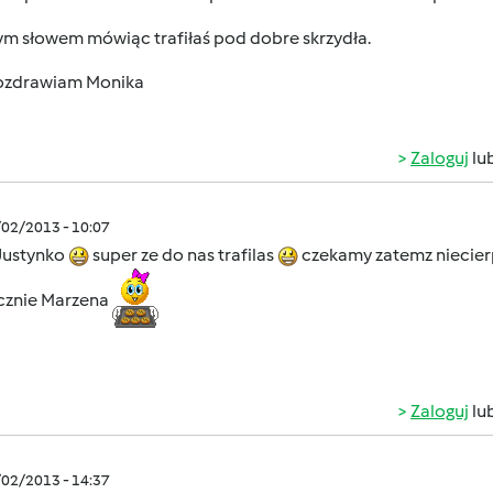
m słowem mówiąc trafiłaś pod dobre skrzydła.
rawiam Monika
Zaloguj
lu
/02/2013 - 10:07
 Justynko
super ze do nas trafilas
czekamy zatemz niecier
cznie Marzena
Zaloguj
lu
/02/2013 - 14:37