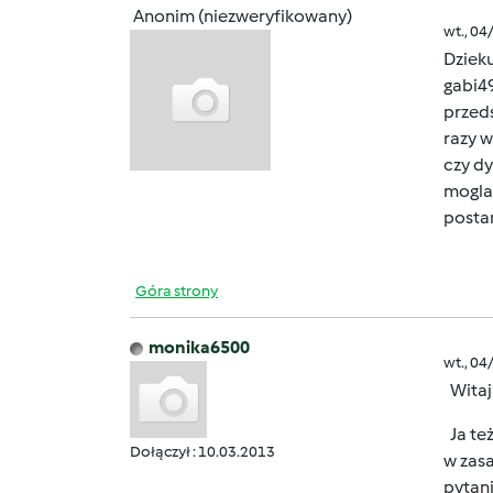
Anonim (niezweryfikowany)
wt., 04
Dzieku
gabi4
przeds
razy w
czy d
mogla 
posta
Góra strony
monika6500
wt., 04
Witaj
Ja też
Dołączył : 10.03.2013
w zas
pytani