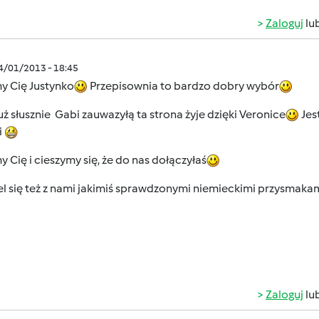
Zaloguj
lu
04/01/2013 - 18:45
y Cię Justynko
Przepisownia to bardzo dobry wybór
już słusznie Gabi zauwazyłą ta strona żyje dzięki Veronice
Jes
i
 Cię i cieszymy się, że do nas dołączyłaś
el się też z nami jakimiś sprawdzonymi niemieckimi przysmaka
Zaloguj
lu