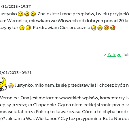
3/31/2013 - 19:37
 Justynko
Znajdziesz i moc przepisòw, i wielu przyjaciò
stem Weronika, mieszkam we Wloszech od dobrych ponad 20 la
czyny tez
Pozdrawiam Cie serdecznie
Zaloguj
lu
04/01/2013 - 09:21
Justynko, miło nam, że się przedstawiłaś i chcesz być z 
 Veronice. Ona jest motorem wszystkich wpisów, komentarzy i w
zepisy ,a szczęka Ci opadnie. Czy na niemieckiej stronie przep
naście lat poza Polską to kawał czasu. Córcia to chyba urodz
nę? Jak tam u Was Wielkanoc? Czy też przypomina Boże Narod