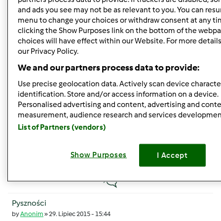
Witam wszystkich na forum :-)
and ads you see may not be as relevant to you. You can resu
by
Anonim
»
15. Sierpień 2015 - 19:28
menu to change your choices or withdraw consent at any ti
clicking the Show Purposes link on the bottom of the webpa
3
choices will have effect within our Website. For more details,
our Privacy Policy.
by
Przepisy Thermomix®
24. Sierpień 2015 - 07:33
We and our partners process data to provide:
Temat zwyczajny
Use precise geolocation data. Actively scan device character
identification. Store and/or access information on a device.
Witajcie :)
Personalised advertising and content, advertising and cont
measurement, audience research and services developmen
by
Anonim
»
12. Lipiec 2015 - 14:51
List of Partners (vendors)
9
by
monika6500
Show Purposes
I Accept
5. Sierpień 2015 - 18:39
Temat zwyczajny
Pyszności
by
Anonim
»
29. Lipiec 2015 - 15:44