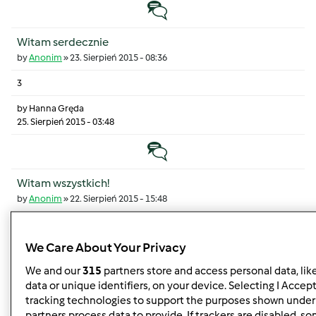
Temat zwyczajny
Witam serdecznie
by
Anonim
»
23. Sierpień 2015 - 08:36
3
by
Hanna Gręda
25. Sierpień 2015 - 03:48
Temat zwyczajny
Witam wszystkich!
by
Anonim
»
22. Sierpień 2015 - 15:48
4
We Care About Your Privacy
by
Hanna Gręda
25. Sierpień 2015 - 03:45
We and our
315
partners store and access personal data, lik
data or unique identifiers, on your device. Selecting I Accep
Temat zwyczajny
tracking technologies to support the purposes shown under
partners process data to provide. If trackers are disabled, 