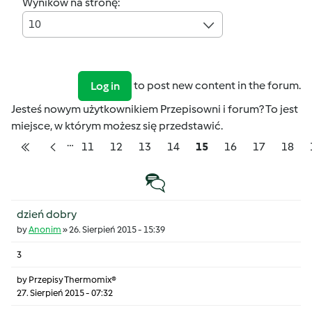
Wyników na stronę:
10
to post new content in the forum.
Log in
Jesteś nowym użytkownikiem Przepisowni i forum? To jest
miejsce, w którym możesz się przedstawić.
…
Pagination
Strona
Strona
Strona
Strona
Strona
Strona
Strona
Stron
11
12
13
14
15
16
17
18
Pierwsza strona
Poprzednia strona
Temat zwyczajny
dzień dobry
by
Anonim
»
26. Sierpień 2015 - 15:39
3
by
Przepisy Thermomix®
27. Sierpień 2015 - 07:32