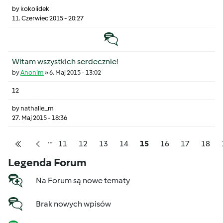
by
kokolidek
11. Czerwiec 2015 - 20:27
Temat zwyczajny
Witam wszystkich serdecznie!
by
Anonim
»
6. Maj 2015 - 13:02
12
by
nathalie_m
27. Maj 2015 - 18:36
…
Pagination
Strona
Strona
Strona
Strona
Strona
Strona
Strona
Stron
11
12
13
14
15
16
17
18
Pierwsza strona
Poprzednia strona
Legenda Forum
Na Forum są nowe tematy
Brak nowych wpisów