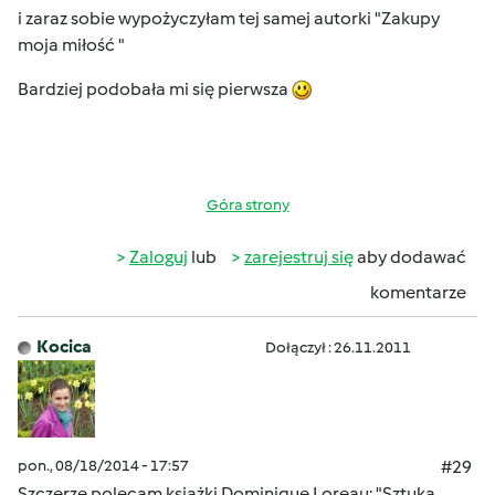
i zaraz sobie wypożyczyłam tej samej autorki "Zakupy
moja miłość "
Bardziej podobała mi się pierwsza
Góra strony
Zaloguj
lub
zarejestruj się
aby dodawać
komentarze
Kocica
Dołączył : 26.11.2011
pon., 08/18/2014 - 17:57
#29
Szczerze polecam książki Dominique Loreau: "Sztuka