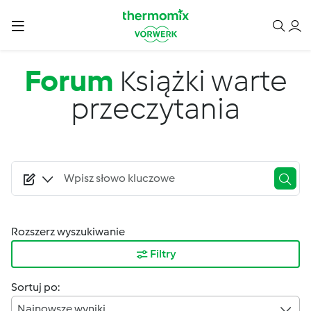
Przejdź do treści
Forum
Książki warte
przeczytania
Rozszerz wyszukiwanie
Filtry
Sortuj po:
Najnowsze wyniki