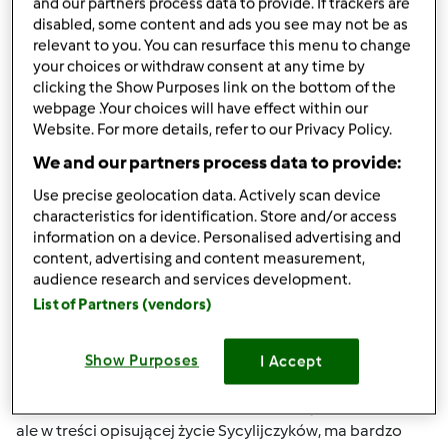
and our partners process data to provide. If trackers are
disabled, some content and ads you see may not be as
Góra strony
relevant to you. You can resurface this menu to change
your choices or withdraw consent at any time by
Zaloguj
lub
zarejestruj się
aby dodawać
clicking the Show Purposes link on the bottom of the
webpage .Your choices will have effect within our
komentarze
Website. For more details, refer to our Privacy Policy.
We and our partners process data to provide:
gabi49
Dołączył : 29.04.2011
Use precise geolocation data. Actively scan device
characteristics for identification. Store and/or access
information on a device. Personalised advertising and
content, advertising and content measurement,
audience research and services development.
List of Partners (vendors)
pt., 11/08/2013 - 12:55
#5
Oczywiście, Mixi.
Własnie skończyłam czytać,
Show Purposes
I Accept
wspomnianą gdzieś na forum , książkę "Dom na Sycylii"
Angielskiej pisarki Rosanny Ley. To nie książka kulinarna,
ale w treści opisującej życie Sycylijczyków, ma bardzo