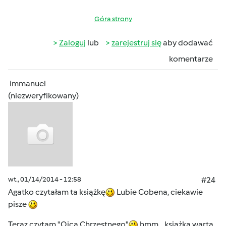
Góra strony
Zaloguj
lub
zarejestruj się
aby dodawać
komentarze
immanuel
(niezweryfikowany)
wt., 01/14/2014 - 12:58
#24
Agatko czytałam ta książkę
Lubie Cobena, ciekawie
pisze
Teraz czytam "Ojca Chrzestnego"
hmm... książka warta