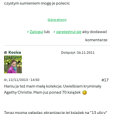
czystym sumieniem mogę je polecic
Góra strony
Zaloguj
lub
zarejestruj się
aby dodawać
komentarze
Kocica
Dołączył : 26.11.2011
śr., 12/11/2013 - 14:50
#17
Haniu ja też mam małą kolekcje. Uwielbiam kryminały
Agathy Christie. Mam juz ponad 70 książek
Teraz mozna oglądac ekranizacje jej książek na "13 ulicy"