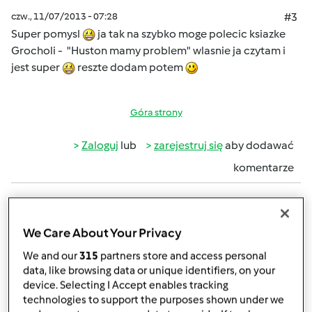
czw., 11/07/2013 - 07:28
#3
Super pomysl
ja tak na szybko moge polecic ksiazke
Grocholi - "Huston mamy problem" wlasnie ja czytam i
jest super
reszte dodam potem
Góra strony
Zaloguj
lub
zarejestruj się
aby dodawać
komentarze
Mixi
Dołączył : 08.11.2010
We Care About Your Privacy
We and our
315
partners store and access personal
data, like browsing data or unique identifiers, on your
czw., 11/07/2013 - 08:54
#4
device. Selecting I Accept enables tracking
A czy czytaliście książki, które inspirują Was kulinarnie?
technologies to support the purposes shown under we