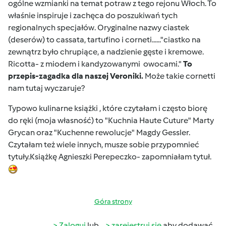
ogólne wzmianki na temat potraw z tego rejonu Włoch. To
właśnie inspiruje i zachęca do poszukiwań tych
regionalnych specjałów. Oryginalne nazwy ciastek
(deserów) to cassata, tartufino i corneti......"ciastko na
zewnątrz było chrupiące, a nadzienie gęste i kremowe.
Ricotta- z miodem i kandyzowanymi owocami."
To
przepis-zagadka dla naszej Veroniki.
Może takie cornetti
nam tutaj wyczaruje?
Typowo kulinarne książki , które czytałam i często biorę
do ręki (moja własność) to "Kuchnia Haute Cuture" Marty
Grycan oraz "Kuchenne rewolucje" Magdy Gessler.
Czytałam też wiele innych, musze sobie przypomnieć
tytuły.Książkę Agnieszki Perepeczko- zapomniałam tytuł.
Góra strony
Zaloguj
lub
zarejestruj się
aby dodawać