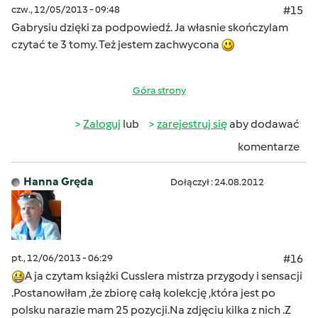
czw., 12/05/2013 - 09:48
#15
Gabrysiu dzięki za podpowiedź. Ja własnie skończylam
czytać te 3 tomy. Też jestem zachwycona
Góra strony
Zaloguj
lub
zarejestruj się
aby dodawać
komentarze
Hanna Gręda
Dołączył : 24.08.2012
pt., 12/06/2013 - 06:29
#16
A ja czytam książki Cusslera mistrza przygody i sensacji
.Postanowiłam ,że zbiorę całą kolekcję ,kt
óra jest po
polsku narazie mam 25 pozycji.Na zdjęciu kilka z nich .Z