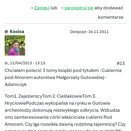
Zaloguj
lub
zarejestruj się
aby dodawać
komentarze
Kocica
Dołączył : 26.11.2011
śr., 12/04/2013 - 13:13
#13
Chciałam polecić 3 tomy książki pod tytułem : Cukiernia
pod Amorem autorstwa Małgorzaty Gutowskiej-
Adamczyk
Tom1. ZajezierscyTom 2. CieślakowieTom 3.
HryciowiePodczas wykopalisk na rynku w Gutowie
archeolodzy dokonują niezwykłego odkrycia. Wzbudza
ono zainteresowanie córki właściciela cukierni Pod
Amorem. Czy Iga rozwikła dawną rodzinną tajemnicę? Czy