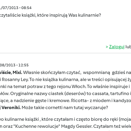
1/07/2013 - 08:54
czytaliście książki, które inspirują Was kulinarnie?
Zaloguj
lu
/08/2013 - 12:55
ście, Mixi.
Własnie skończyłam czytać, wspomnianą gdzieś na fo
i Rosanny Ley. To nie książka kulinarna, ale w treści opisującej
ki na temat potraw z tego rejonu Włoch. To właśnie inspiruje
łów. Oryginalne nazwy ciastek (deserów) to cassata, tartufino i 
iące, a nadzienie gęste i kremowe. Ricotta- z miodem i kand
 Veroniki.
Może takie cornetti nam tutaj wyczaruje?
 kulinarne książki , które czytałam i często biorę do ręki (mo
n oraz "Kuchenne rewolucje" Magdy Gessler. Czytałam też wiel