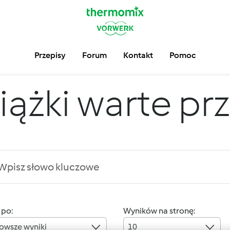
Przepisy
Forum
Kontakt
Pomoc
iążki warte pr
 po:
Wyników na stronę:
owsze wyniki
10