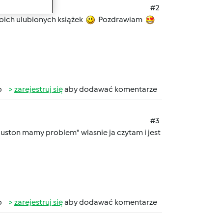
#2
woich ulubionych książek
Pozdrawiam
b
zarejestruj się
aby dodawać komentarze
#3
Huston mamy problem" wlasnie ja czytam i jest
b
zarejestruj się
aby dodawać komentarze