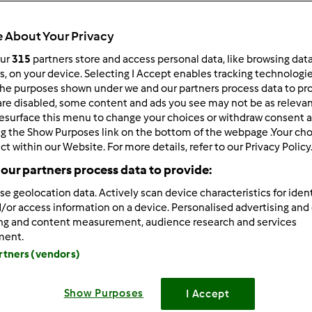
 About Your Privacy
our
315
partners store and access personal data, like browsing dat
rs, on your device. Selecting I Accept enables tracking technologi
he purposes shown under we and our partners process data to prov
/05/2013 - 16:06
are disabled, some content and ads you see may not be as relevan
esurface this menu to change your choices or withdraw consent a
ę, którą chcialam polecić nosi tytuł: "Lawendowe dziewczyny"
ng the Show Purposes link on the bottom of the webpage .Your choi
o ujmująca historia o zbawiennym wpływie spacerów, zapachu l
ct within our Website. For more details, refer to our Privacy Policy
our partners process data to provide:
se geolocation data. Actively scan device characteristics for ident
 opowieść o tym, że najtrudniej zdobyć się na pierwszy krok.
/or access information on a device. Personalised advertising and
ing and content measurement, audience research and services
ment.
artners (vendors)
Zaloguj
lu
Show Purposes
I Accept