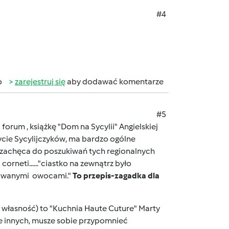
#4
b
zarejestruj się
aby dodawać komentarze
#5
rum , książkę "Dom na Sycylii" Angielskiej
 życie Sycylijczyków, ma bardzo ogólne
 i zachęca do poszukiwań tych regionalnych
corneti......"ciastko na zewnątrz było
yzowanymi owocami."
To przepis-zagadka dla
ja własność) to "Kuchnia Haute Cuture" Marty
e innych, musze sobie przypomnieć