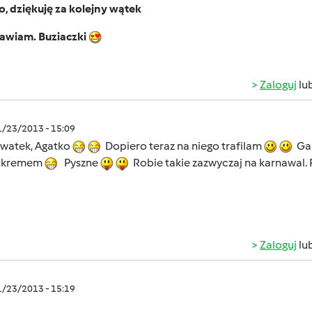
o, dziękuję za kolejny wątek
awiam. Buziaczki
Zaloguj
lu
1/23/2013 - 15:09
watek, Agatko
Dopiero teraz na niego trafilam
Gabr
 z kremem
Pyszne
Robie takie zazwyczaj na karnawal. 
Zaloguj
lu
1/23/2013 - 15:19