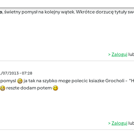
/06/2013 - 23:39
o
, świetny pomysł na kolejny wątek. Wkrótce dorzucę tytuły s
Zaloguj
lu
1/07/2013 - 07:28
 pomysl
ja tak na szybko moge polecic ksiazke Grocholi - "
reszte dodam potem
Zaloguj
lu