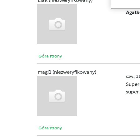
ElaK (niezweryfikowany)
śr., 11
Agatk
Góra strony
magi1 (niezweryfikowany)
czw., 1
Super
super
Góra strony