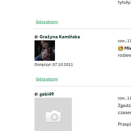
tytuły
Góra strony
Grażyna Kamińska
czw., 1
Mix
rozlew
Dołączył : 07.10.2011
Góra strony
gabi49
czw., 1
Zgadza
czase
Przep