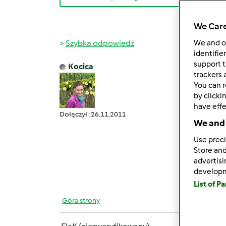
We Care
Szybka odpowiedź
We and 
identifie
support t
Kocica
wt., 11
trackers 
You can r
Książk
by clicki
Jest t
have effe
Dołączył : 26.11.2011
We and 
Use preci
Urocza
Store and
advertis
develop
List of P
Góra strony