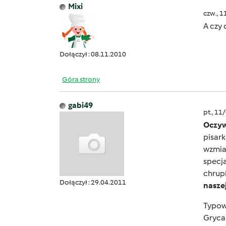
Mixi
czw., 1
A czy 
Dołączył : 08.11.2010
Góra strony
gabi49
pt., 11
Oczywi
pisark
wzmian
specja
chrup
Dołączył : 29.04.2011
naszej
Typowo
Gryca