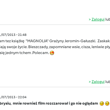
Zaloguj
lu
1/07/2013 - 21:48
am tez książkę "MAGNOLIA" Grażyny Jeromin-Gałuszki. Zaskak
ają swoje życie. Bieszczady, zapomniane wsie, cisza, leniwie pł
 się jednym tchem .Polecam.
Zaloguj
lu
1/07/2013 - 22:04
brysiu,
mnie rownież film rozczarował i go nie oglądam