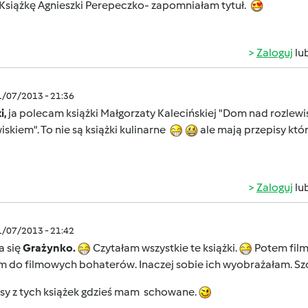
.Książkę Agnieszki Perepeczko- zapomniałam tytuł.
Zaloguj
lu
1/07/2013 - 21:36
i,
ja polecam książki Małgorzaty Kalecińskiej "Dom nad rozlewi
iskiem". To nie są książki kulinarne
ale mają przepisy kt
Zaloguj
lu
1/07/2013 - 21:42
 się
Grażynko.
Czytałam wszystkie te książki.
Potem film
m do filmowych bohaterów. Inaczej sobie ich wyobrażałam. S
isy z tych książek gdzieś mam schowane.