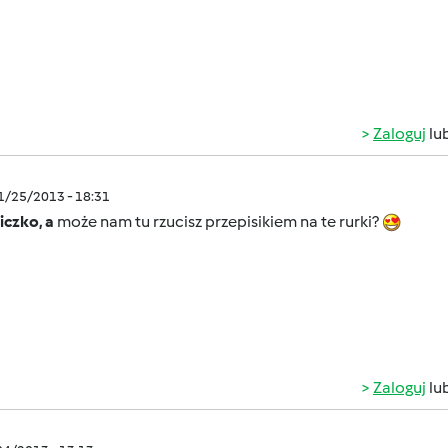
Zaloguj
lu
11/25/2013 - 18:31
iczko, a
może nam tu rzucisz przepisikiem na te rurki?
Zaloguj
lu