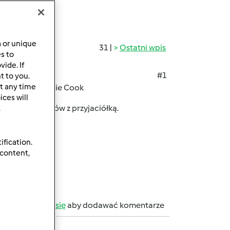
a or unique
31 |
Ostatni wpis
es to
ide. If
#1
t to you.
t any time
 autorstwa: Clarie Cook
ces will
awendy i rozmów z przyjaciółką.
.
ification.
 content,
b
zarejestruj się
aby dodawać komentarze