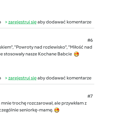
b
zarejestruj się
aby dodawać komentarze
#6
skiem", "Powroty nad rozlewisko", "Miłość nad
óre stosowały nasze Kochane Babcie
b
zarejestruj się
aby dodawać komentarze
#7
 mnie trochę rozczarował, ale przywkłam z
zczególnie seniorkę-mamę.