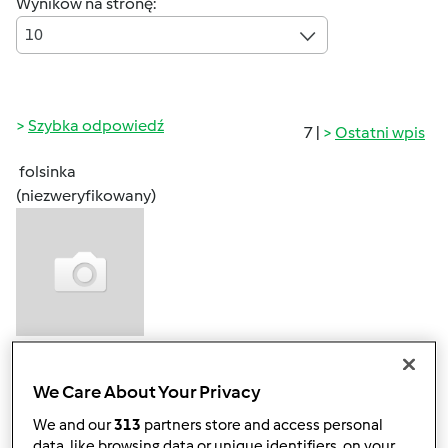
Wyników na stronę:
10
Szybka odpowiedź
7 |
Ostatni wpis
folsinka
(niezweryfikowany)
śr., 03/11/2020 - 11:21
#1
hej, jak wam mija dzień?
We Care About Your Privacy
------------------------
We and our
313
partners store and access personal
Folisin
data, like browsing data or unique identifiers, on your