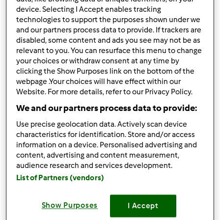
device. Selecting I Accept enables tracking
technologies to support the purposes shown under we
Góra strony
and our partners process data to provide. If trackers are
disabled, some content and ads you see may not be as
Zaloguj
lub
zarejestruj się
aby dodawać
relevant to you. You can resurface this menu to change
your choices or withdraw consent at any time by
komentarze
clicking the Show Purposes link on the bottom of the
webpage .Your choices will have effect within our
maczik90
Website. For more details, refer to our Privacy Policy.
(niezweryfikowany)
We and our partners process data to provide:
Use precise geolocation data. Actively scan device
characteristics for identification. Store and/or access
information on a device. Personalised advertising and
content, advertising and content measurement,
audience research and services development.
List of Partners (vendors)
wt., 03/10/2020 - 09:02
#2
Cześć!
Show Purposes
I Accept
______________