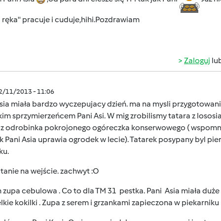
ręka'' pracuje i cuduje,hihi.Pozdrawiam
Zaloguj
lu
02/11/2013 - 11:06
sia miała bardzo wyczepujacy dzień. ma na mysli przygotowani
kim sprzymierzeńcem Pani Asi. W mig zrobilismy tatara z lososia.
y z odrobinka pokrojonego ogóreczka konserwowego ( wspomn
ak Pani Asia uprawia ogrodek w lecie). Tatarek posypany byl 
ku.
tanie na wejście. zachwyt :O
zupa cebulowa . Co to dla TM 31 pestka. Pani Asia miała duże 
lkie kokilki . Zupa z serem i grzankami zapieczona w piekarnik