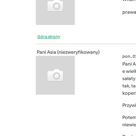
prawa 
Góra strony
Pani Asia (niezweryfikowany)
pon., 
Pani A
e wiel
sałat
tak, t
koper
Przywi
Potem 
niewie