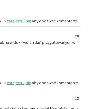
b
zarejestruj się
aby dodawać komentarze
#9
żanek na widok Twoich dań przygotowanych w
b
zarejestruj się
aby dodawać komentarze
#10
ie nadążam z kupnem produktów,tak ta,, moja