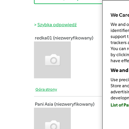
We Care
Szybka odpowiedź
We and 
identifie
support t
redka01 (niezweryfikowany)
śr., 04
trackers 
You can r
Cześć
by clicki
_____
have effe
Detox
We and 
Use preci
Store and
Góra strony
advertis
develop
Pani Asia (niezweryfikowany)
List of P
czw., 0
Pani A
TM31. 