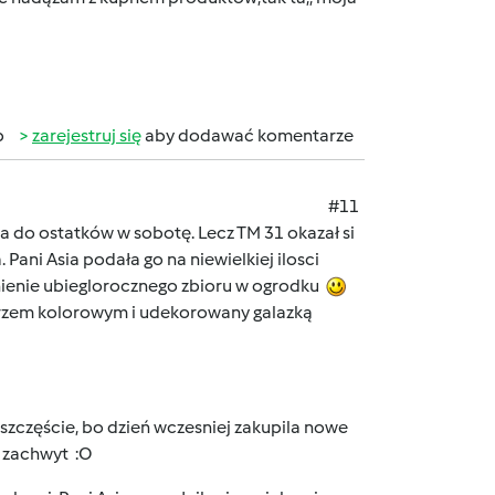
b
zarejestruj się
aby dodawać komentarze
#11
a do ostatków w sobotę. Lecz TM 31 okazał si
 Pani Asia podała go na niewielkiej ilosci
ienie ubieglorocznego zbioru w ogrodku
pierzem kolorowym i udekorowany galazką
szczęście, bo dzień wczesniej zakupila nowe
u zachwyt :O