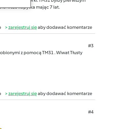
niestety nie ma córki. TM31 bylby pierwszym
 pierwsze kopytka mając 7 lat.
b
zarejestruj się
aby dodawać komentarze
#3
 zrobionymi z pomocą TM31 . Wiwat Tłusty
b
zarejestruj się
aby dodawać komentarze
#4