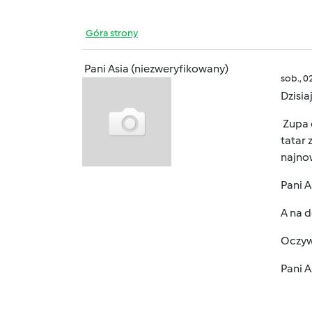
Góra strony
Pani Asia (niezweryfikowany)
sob., 0
Dzisia
Zupa 
tatar 
najnow
Pani A
A na d
Oczywi
Pani A