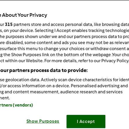
 About Your Privacy
our
315
partners store and access personal data, like browsing dat
rs, on your device. Selecting I Accept enables tracking technologi
he purposes shown under we and our partners process data to prov
/01/2020 - 10:49
are disabled, some content and ads you see may not be as relevan
esurface this menu to change your choices or withdraw consent a
 Asiu, cześć Wam wszystkim! Jak Wam mija środa? Co planujeci
ng the Show Purposes link on the bottom of the webpage .Your choi
_________
ct within our Website. For more details, refer to our Privacy Policy
yn
our partners process data to provide:
se geolocation data. Actively scan device characteristics for ident
/or access information on a device. Personalised advertising and
Zaloguj
lu
ing and content measurement, audience research and services
ment.
artners (vendors)
2/07/2013 - 11:54
sia jest 30-letnią gospodynią
chociaz ma lat nieco wiecej i
Show Purposes
I Accept
Pani Asia żałuje , że nie kupiła go 10 lat temu
Jakże prostsze b