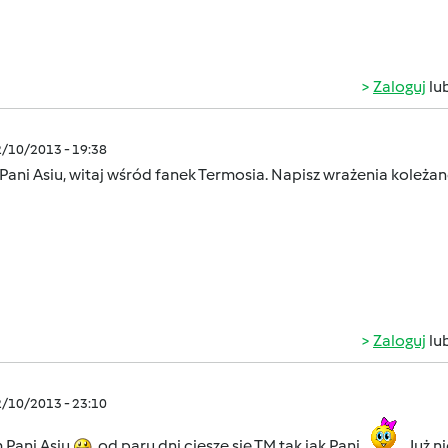
Zaloguj
lu
2/10/2013 - 19:38
Pani Asiu, witaj wśród fanek Termosia. Napisz wrażenia kole
Zaloguj
lu
2/10/2013 - 23:10
 Pani Asiu
,od paru dni ciesze się TM tak jak Pani
Już n