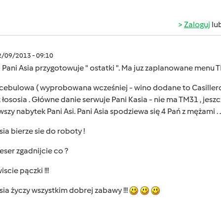
Zaloguj
lu
2/09/2013 - 09:10
j Pani Asia przygotowuje " ostatki ". Ma juz zaplanowane menu 
cebulowa ( wyprobowana wcześniej - wino dodane to Casillero 
z łososia . Główne danie serwuje Pani Kasia - nie ma TM31 , jesz
szy nabytek Pani Asi. Pani Asia spodziewa się 4 Pań z mężami .
sia bierze sie do roboty !
eser zgadnijcie co ?
scie pączki !!!
sia życzy wszystkim dobrej zabawy !!!