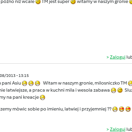
 późno niż wcale
TM jest super
witamy w naszym gronie
Zaloguj
lu
/08/2013 - 13:15
 pani Asiu
Witam w naszym gronie, milosniczko TM
ie latwiejsze, a praca w kuchni mila i wesola zabawa
Sluz
my na pani kreacje
zemy mòwic sobie po imieniu, latwiej i przyjemniej ??
Zaloguj
lu