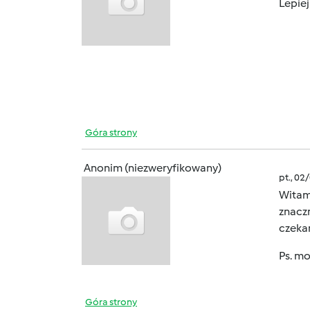
Lepiej
Góra strony
Anonim (niezweryfikowany)
pt., 02
Witam
znaczn
czeka
Ps. mo
Góra strony