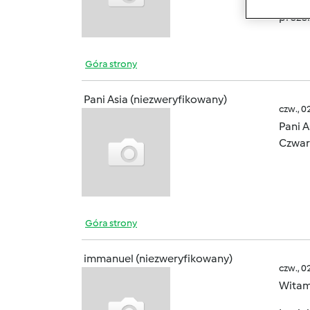
miałab
prezen
Góra strony
Pani Asia (niezweryfikowany)
czw., 0
Pani A
Czwart
Góra strony
immanuel (niezweryfikowany)
czw., 0
Witam