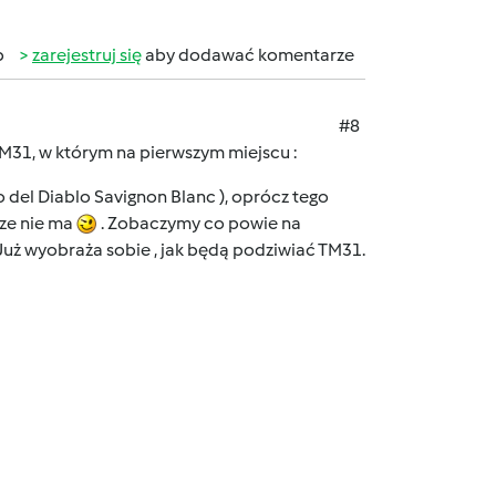
b
zarejestruj się
aby dodawać komentarze
#8
TM31, w którym na pierwszym miejscu :
del Diablo Savignon Blanc ), oprócz tego
cze nie ma
. Zobaczymy co powie na
 Już wyobraża sobie , jak będą podziwiać TM31.