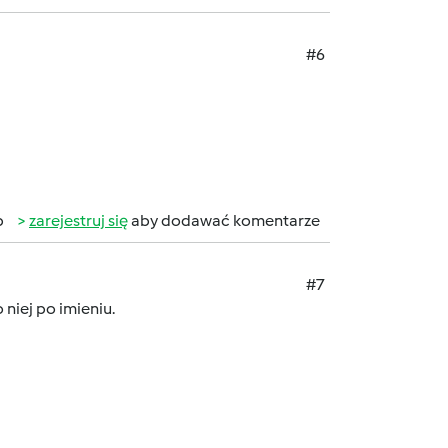
#6
b
zarejestruj się
aby dodawać komentarze
#7
 niej po imieniu.