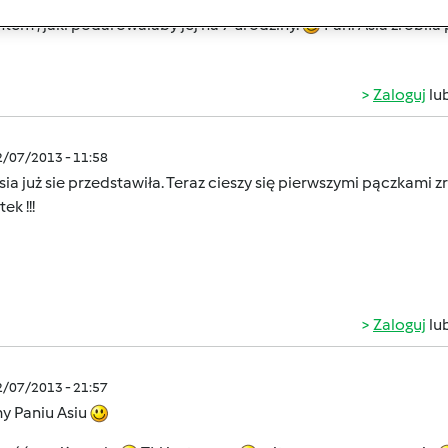
y dla swoich bliskich , dla których gotuje i piecze. Pani Asia , 
tem , jaki podarowalaby jej na 7 urodziny.
Pani Asia zrobiła
Zaloguj
lu
2/07/2013 - 11:58
sia już sie przedstawiła. Teraz cieszy się pierwszymi pączkami
ek !!!
Zaloguj
lu
2/07/2013 - 21:57
y Paniu Asiu