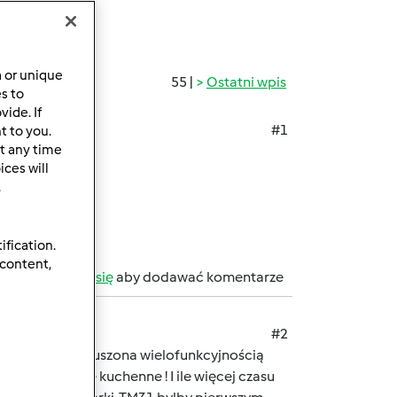
a or unique
55 |
Ostatni wpis
es to
ide. If
#1
t to you.
t any time
e na obiad?
ces will
.
ification.
 content,
b
zarejestruj się
aby dodawać komentarze
#2
 jest mocno poruszona wielofunkcyjnością
yłoby jej zycie kuchenne ! I ile więcej czasu