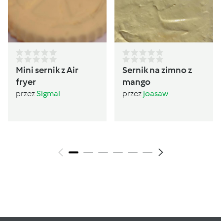
Mini sernik z Air
Sernik na zimno z
fryer
mango
przez
Sigmal
przez
joasaw