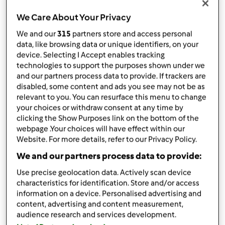
przez
Gość
opublikowany: 05/01/18
We Care About Your Privacy
zmieniono dnia: 05/01/18
We and our
315
partners store and access personal
Dodaj do moich kolekcji
data, like browsing data or unique identifiers, on your
device. Selecting I Accept enables tracking
podziel się przepisem
technologies to support the purposes shown under we
and our partners process data to provide. If trackers are
Stwórz wariant
disabled, some content and ads you see may not be as
relevant to you. You can resurface this menu to change
your choices or withdraw consent at any time by
clicking the Show Purposes link on the bottom of the
webpage .Your choices will have effect within our
Website. For more details, refer to our Privacy Policy.
Składniki
We and our partners process data to provide:
FIT Placki BATATOWE, smaczne i zdrowe!
Use precise geolocation data. Actively scan device
characteristics for identification. Store and/or access
230
g
batat,
1 średni UGOTOWANY ok 20 min
information on a device. Personalised advertising and
1
porcji
jajko,
sztuka
content, advertising and content measurement,
20
g
mąka kokosowa,
2 łyżki
audience research and services development.
20
g
mleczko kokosowe,
2 łyżki