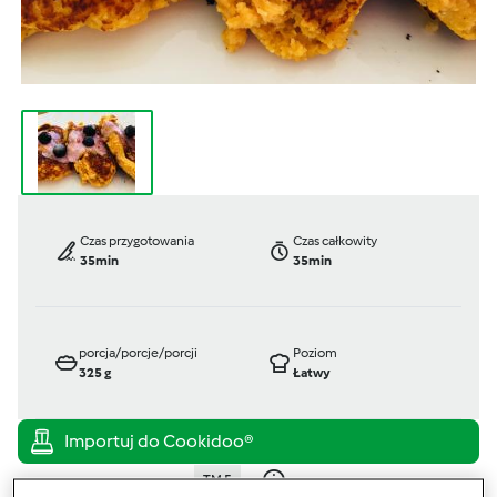
Czas przygotowania
Czas całkowity
35min
35min
porcja/porcje/porcji
Poziom
325
g
Łatwy
TM 5