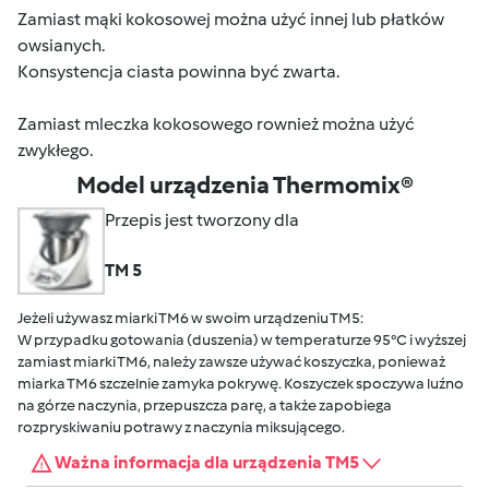
Zamiast mąki kokosowej można użyć innej lub płatków
owsianych.
Konsystencja ciasta powinna być zwarta.
Zamiast mleczka kokosowego rownież można użyć
zwykłego.
Model urządzenia Thermomix®
Przepis jest tworzony dla
TM 5
Jeżeli używasz miarki TM6 w swoim urządzeniu TM5:
W przypadku gotowania (duszenia) w temperaturze 95°C i wyższej
zamiast miarki TM6, należy zawsze używać koszyczka, ponieważ
miarka TM6 szczelnie zamyka pokrywę. Koszyczek spoczywa luźno
na górze naczynia, przepuszcza parę, a także zapobiega
rozpryskiwaniu potrawy z naczynia miksującego.
Ważna informacja dla urządzenia TM5