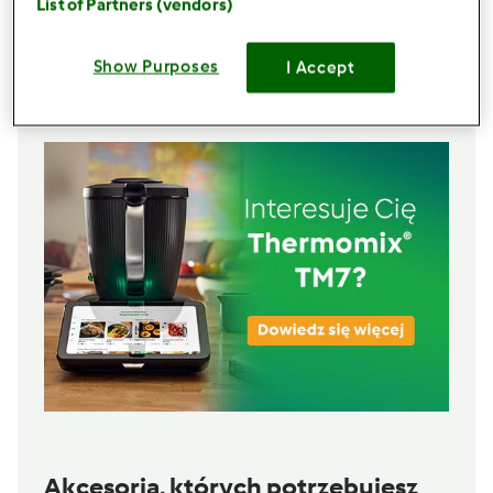
List of Partners (vendors)
1
szczypty
gałka muszkatołowa, mielona
1
szczypty
cynamon, mielony
Show Purposes
I Accept
Lista zakupów
Akcesoria, których potrzebujesz