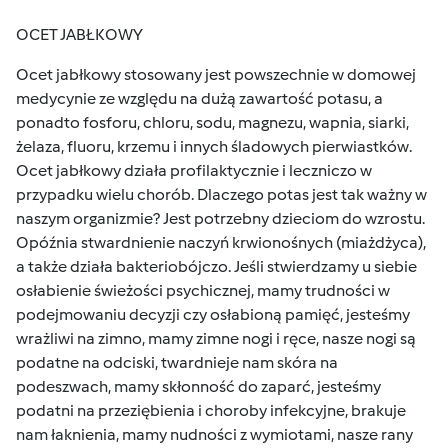
OCET JABŁKOWY
Ocet jabłkowy stosowany jest powszechnie w domowej
medycynie ze względu na dużą zawartość potasu, a
ponadto fosforu, chloru, sodu, magnezu, wapnia, siarki,
żelaza, fluoru, krzemu i innych śladowych pierwiastków.
Ocet jabłkowy działa profilaktycznie i leczniczo w
przypadku wielu chorób. Dlaczego potas jest tak ważny w
naszym organizmie? Jest potrzebny dzieciom do wzrostu.
Opóźnia stwardnienie naczyń krwionośnych (miażdżyca),
a także działa bakteriobójczo. Jeśli stwierdzamy u siebie
osłabienie świeżości psychicznej, mamy trudności w
podejmowaniu decyzji czy osłabioną pamięć, jesteśmy
wrażliwi na zimno, mamy zimne nogi i ręce, nasze nogi są
podatne na odciski, twardnieje nam skóra na
podeszwach, mamy skłonność do zaparć, jesteśmy
podatni na przeziębienia i choroby infekcyjne, brakuje
nam łaknienia, mamy nudności z wymiotami, nasze rany