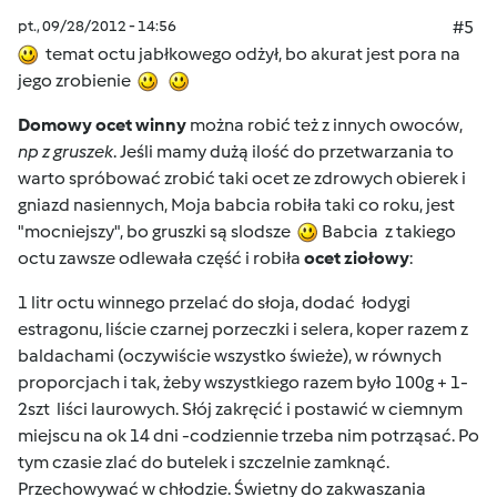
pt., 09/28/2012 - 14:56
#5
temat octu jabłkowego odżył, bo akurat jest pora na
jego zrobienie
Domowy ocet winny
można robić też z innych owoców,
np z gruszek
. Jeśli mamy dużą ilość do przetwarzania to
warto spróbować zrobić taki ocet ze zdrowych obierek i
gniazd nasiennych, Moja babcia robiła taki co roku, jest
"mocniejszy", bo gruszki są slodsze
Babcia z takiego
octu zawsze odlewała część i robiła
ocet ziołowy
:
1 litr octu winnego przelać do słoja, dodać łodygi
estragonu, liście czarnej porzeczki i selera, koper razem z
baldachami (oczywiście wszystko świeże), w równych
proporcjach i tak, żeby wszystkiego razem było 100g + 1-
2szt liści laurowych. Słój zakręcić i postawić w ciemnym
miejscu na ok 14 dni -codziennie trzeba nim potrząsać. Po
tym czasie zlać do butelek i szczelnie zamknąć.
Przechowywać w chłodzie. Świetny do zakwaszania