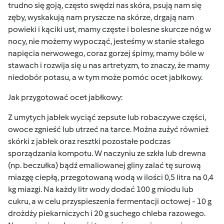
trudno się goją, często swędzi nas skóra, psują nam się
zęby, wyskakują nam pryszcze na skórze, drgają nam
powieki i kąciki ust, mamy częste i bolesne skurcze nóg w
nocy, nie możemy wypocząć, jesteśmy w stanie stałego
napięcia nerwowego, coraz gorzej śpimy, mamy bóle w
stawach i rozwija się u nas artretyzm, to znaczy, że mamy
niedobór potasu, a w tym może pomóc ocet jabłkowy.
Jak przygotować ocet jabłkowy:
Z umytych jabłek wyciąć zepsute lub robaczywe części,
owoce zgnieść lub utrzeć na tarce. Można zużyć również
skórki z jabłek oraz resztki pozostałe podczas
sporządzania kompotu. W naczyniu ze szkła lub drewna
(np. beczułka) bądź emaliowanej gliny zalać tę surową
miazgę ciepłą, przegotowaną wodą w ilości 0,5 litra na 0,4
kg miazgi. Na każdy litr wody dodać 100 g miodu lub
cukru, a w celu przyspieszenia fermentacji octowej - 10 g
drożdży piekarniczych i 20 g suchego chleba razowego.