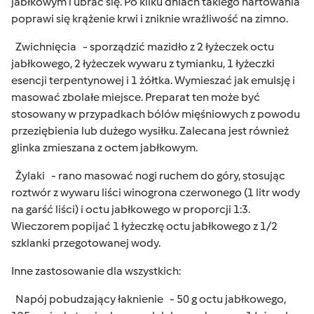
jabłkowym i ubrać się. Po kilku dniach takiego hartowania
poprawi się krążenie krwi i zniknie wrażliwość na zimno.
Zwichnięcia - sporządzić mazidło z 2 łyżeczek octu
jabłkowego, 2 łyżeczek wywaru z tymianku, 1 łyżeczki
esencji terpentynowej i 1 żółtka. Wymieszać jak emulsję i
masować zbolałe miejsce. Preparat ten może być
stosowany w przypadkach bólów mięśniowych z powodu
przeziębienia lub dużego wysiłku. Zalecana jest również
glinka zmieszana z octem jabłkowym.
Żylaki - rano masować nogi ruchem do góry, stosując
roztwór z wywaru liści winogrona czerwonego (1 litr wody
na garść liści) i octu jabłkowego w proporcji 1:3.
Wieczorem popijać 1 łyżeczkę octu jabłkowego z 1/2
szklanki przegotowanej wody.
Inne zastosowanie dla wszystkich:
Napój pobudzający łaknienie - 50 g octu jabłkowego,