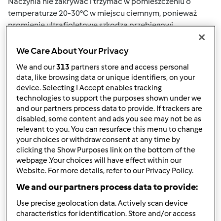
Naczynia nie zakrywać i trzymać w pomieszczeniu o
temperaturze 20-30°C w miejscu ciemnym, ponieważ
promienie ultrafioletowe szkodzą przebiegowi
fermentacji. Zalana miazgę należy 2-3 razy dziennie
mieszać drewnianą łyżką, po 10 dniach zlać wszystko do
We Care About Your Privacy
woreczka z gazy. Otrzymany po wyciśnięciu sok
We and our
313
partners store and access personal
przecedzić ponownie do naczynia z szerokim otworem.
data, like browsing data or unique identifiers, on your
Na każdy litr soku można dodać 50-100 g miodu lub
device. Selecting I Accept enables tracking
cukru. Dobrze wymieszać. W celu przeprowadzenia
technologies to support the purposes shown under we
drugiego stadium fermentacji, należy zakryć naczynie
and our partners process data to provide. If trackers are
disabled, some content and ads you see may not be as
gazą i trzymać je w ciepłym miejscu. Fermentacja jest
relevant to you. You can resurface this menu to change
zakończona, kiedy płyn uspokoi się i przybierze jasny
your choices or withdraw consent at any time by
kolor. W zależności od jakości soku ocet jabłkowy będzie
clicking the Show Purposes link on the bottom of the
gotowy do użytku po upływie 40-60 dni. Ocet przelać do
webpage .Your choices will have effect within our
butelek filtrując płyn przez lejek wyłożony gazą. Butelki
Website. For more details, refer to our Privacy Policy.
szczelnie zakorkować, zalać woskiem lub lakiem i
We and our partners process data to provide:
przechowywać w ciemnym i chłodnym miejscu.
Use precise geolocation data. Actively scan device
Można też przygotować ocet winny sposobem
characteristics for identification. Store and/or access