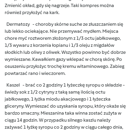
Zmienić okład, gdy się nagrzeje. Taki kompres można
również przyłożyć na kark.
Dermatozy - choroby skórne suche ze złuszczaniem się
lub lekko ociekające. Nie przemywać mydłem. Miejsca
chore myć roztworem złożonym z 1/3 octu jabłkowego,
1/3 wywaru z korzenia łopianu i 1/3 oleju z migdałów
słodkich lub oliwy z oliwek. Wszystko powinno być dobrze
wymieszane. Kawałkiem gazy wklepać w chorą skórę. Po
osuszeniu przyłożyc trochę kremu witaminowego. Zabieg
powtarzać rano i wieczorem.
Kaszel - brać co 2 godziny 1 łyżeczkę syropu o składzie -
świeży sok z 1/2 cytryny z taką samą ilością octu
jabłkowego, 1 łyżka miodu akacjowego i 1 łyżeczka
gliceryny. Wymieszać do uzyskania syropu, który okaże się
bardzo smaczny. Mieszanina taka winna zostać zużyta w
ciągu 14 godzin. W przypadku silnego kaszlu należy
zażywać 1 łyżkę syropu co 2 godziny w ciągu całego dnia,