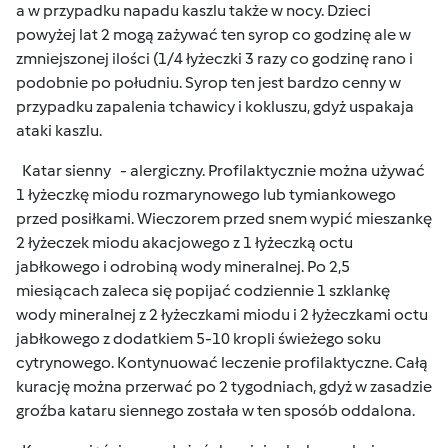
a w przypadku napadu kaszlu także w nocy. Dzieci
powyżej lat 2 mogą zażywać ten syrop co godzinę ale w
zmniejszonej ilości (1/4 łyżeczki 3 razy co godzinę rano i
podobnie po południu. Syrop ten jest bardzo cenny w
przypadku zapalenia tchawicy i kokluszu, gdyż uspakaja
ataki kaszlu.
Katar sienny - alergiczny. Profilaktycznie można używać
1 łyżeczkę miodu rozmarynowego lub tymiankowego
przed posiłkami. Wieczorem przed snem wypić mieszankę
2 łyżeczek miodu akacjowego z 1 łyżeczką octu
jabłkowego i odrobiną wody mineralnej. Po 2,5
miesiącach zaleca się popijać codziennie 1 szklankę
wody mineralnej z 2 łyżeczkami miodu i 2 łyżeczkami octu
jabłkowego z dodatkiem 5-10 kropli świeżego soku
cytrynowego. Kontynuować leczenie profilaktyczne. Całą
kurację można przerwać po 2 tygodniach, gdyż w zasadzie
groźba kataru siennego została w ten sposób oddalona.