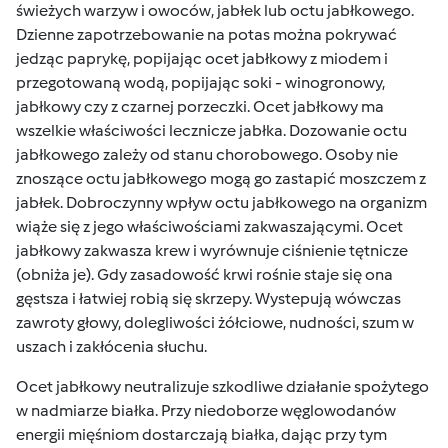
świeżych warzyw i owoców, jabłek lub octu jabłkowego.
Dzienne zapotrzebowanie na potas można pokrywać
jedząc paprykę, popijając ocet jabłkowy z miodem i
przegotowaną wodą, popijając soki - winogronowy,
jabłkowy czy z czarnej porzeczki. Ocet jabłkowy ma
wszelkie właściwości lecznicze jabłka. Dozowanie octu
jabłkowego zależy od stanu chorobowego. Osoby nie
znoszące octu jabłkowego mogą go zastapić moszczem z
jabłek. Dobroczynny wpływ octu jabłkowego na organizm
wiąże się z jego właściwościami zakwaszającymi. Ocet
jabłkowy zakwasza krew i wyrównuje ciśnienie tętnicze
(obniża je). Gdy zasadowość krwi rośnie staje się ona
gęstsza i łatwiej robią się skrzepy. Wystepują wówczas
zawroty głowy, dolegliwości żółciowe, nudności, szum w
uszach i zakłócenia słuchu.
Ocet jabłkowy neutralizuje szkodliwe działanie spożytego
w nadmiarze białka. Przy niedoborze węglowodanów
energii mięśniom dostarczają białka, dając przy tym