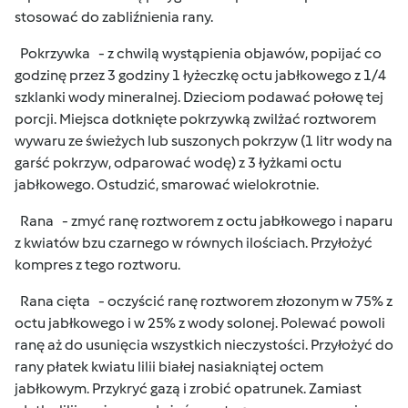
stosować do zabliźnienia rany.
Pokrzywka - z chwilą wystąpienia objawów, popijać co
godzinę przez 3 godziny 1 łyżeczkę octu jabłkowego z 1/4
szklanki wody mineralnej. Dzieciom podawać połowę tej
porcji. Miejsca dotknięte pokrzywką zwilżać roztworem
wywaru ze świeżych lub suszonych pokrzyw (1 litr wody na
garść pokrzyw, odparować wodę) z 3 łyżkami octu
jabłkowego. Ostudzić, smarować wielokrotnie.
Rana - zmyć ranę roztworem z octu jabłkowego i naparu
z kwiatów bzu czarnego w równych ilościach. Przyłożyć
kompres z tego roztworu.
Rana cięta - oczyścić ranę roztworem złozonym w 75% z
octu jabłkowego i w 25% z wody solonej. Polewać powoli
ranę aż do usunięcia wszystkich nieczystości. Przyłożyć do
rany płatek kwiatu lilii białej nasiakniątej octem
jabłkowym. Przykryć gazą i zrobić opatrunek. Zamiast