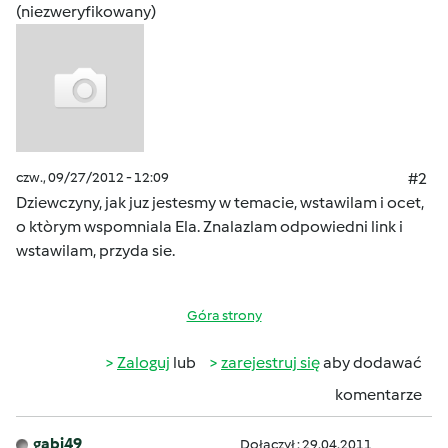
(niezweryfikowany)
czw., 09/27/2012 - 12:09
#2
Dziewczyny, jak juz jestesmy w temacie, wstawilam i ocet,
o ktòrym wspomniala Ela. Znalazlam odpowiedni link i
wstawilam, przyda sie.
Góra strony
Zaloguj
lub
zarejestruj się
aby dodawać
komentarze
gabi49
Dołączył : 29.04.2011