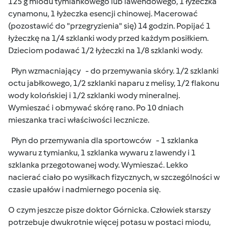
125 g miodu tymiankowego lub lawendowego, 1 łyżeczka
cynamonu, 1 łyżeczka esencji chinowej. Macerować
(pozostawić do "przegryzienia" się) 14 godzin. Popijać 1
łyżeczkę na 1/4 szklanki wody przed każdym posiłkiem.
Dzieciom podawać 1/2 łyżeczki na 1/8 szklanki wody.
Płyn wzmacniający - do przemywania skóry. 1/2 szklanki
octu jabłkowego, 1/2 szklanki naparu z melisy, 1/2 flakonu
wody kolońskiej i 1/2 szklanki wody mineralnej.
Wymieszać i obmywać skórę rano. Po 10 dniach
mieszanka traci właściwości lecznicze.
Płyn do przemywania dla sportowców - 1 szklanka
wywaru z tymianku, 1 szklanka wywaru z lawendy i 1
szklanka przegotowanej wody. Wymieszać. Lekko
nacierać ciało po wysiłkach fizycznych, w szczególności w
czasie upałów i nadmiernego pocenia się.
O czym jeszcze pisze doktor Górnicka. Człowiek starszy
potrzebuje dwukrotnie więcej potasu w postaci miodu,