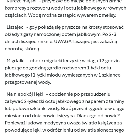
Kurcze mięśni - przyłożyć do miejsc bolesnych zimne
kompresy z roztworu wody i octu jabłkowego w równych
częściach. Wodę można zastąpić wywarem z melisy.
Liszajec - gdy pokażą się pryszcze, na krosty stosować
okłady z gazy namoczonej octem jabłkowym. Po 2-3
dniach liszajec zniknie. UWAGA! Liszajec jest zakaźną
chorobą skórną.
Migdałki - chore migdałki leczy się w ciągu 12 godzin
płucząc co godzinę gardło roztworem 1 łyżki octu
jabłkowego i 1 łyżki miodu wymieszanych w 1 szklance
przegotowanej wody.
Na niepokój i lęki - codziennie po przebudzeniu
zażywać 2 łyżeczki octu jabłkowego z naparem z tarniny
lub połową szklanki wody. Brać przez 3 tygodnie w ciągu
miesiąca od dnia nowiu księżyca. Dlaczego od nowiu?
Ponieważ ludowa medycyna uważa światło księżyca za
powodujące lęki, w odróżnieniu od światła słonecznego