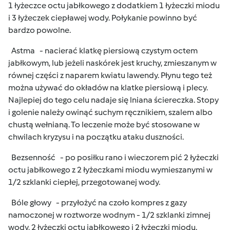
1 łyżeczce octu jabłkowego z dodatkiem 1 łyżeczki miodu
i 3 łyżeczek ciepławej wody. Połykanie powinno być
bardzo powolne.
Astma - nacierać klatkę piersiową czystym octem
jabłkowym, lub jeżeli naskórek jest kruchy, zmieszanym w
równej części z naparem kwiatu lawendy. Płynu tego też
można używać do okładów na klatke piersiową i plecy.
Najlepiej do tego celu nadaje się lniana ściereczka. Stopy
i golenie należy owinąć suchym ręcznikiem, szalem albo
chustą wełnianą. To leczenie może być stosowane w
chwilach kryzysu i na początku ataku duszności.
Bezsenność - po posiłku rano i wieczorem pić 2 łyżeczki
octu jabłkowego z 2 łyżeczkami miodu wymieszanymi w
1/2 szklanki ciepłej, przegotowanej wody.
Bóle głowy - przyłożyć na czoło kompres z gazy
namoczonej w roztworze wodnym - 1/2 szklanki zimnej
wody, 2 łyżeczki octu jabłkowego i 2 łyżeczki miodu.