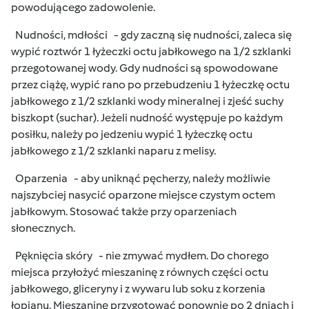
powodującego zadowolenie.
Nudności, mdłości - gdy zaczną się nudności, zaleca się
wypić roztwór 1 łyżeczki octu jabłkowego na 1/2 szklanki
przegotowanej wody. Gdy nudności są spowodowane
przez ciążę, wypić rano po przebudzeniu 1 łyżeczkę octu
jabłkowego z 1/2 szklanki wody mineralnej i zjeść suchy
biszkopt (suchar). Jeżeli nudność występuje po każdym
posiłku, należy po jedzeniu wypić 1 łyżeczkę octu
jabłkowego z 1/2 szklanki naparu z melisy.
Oparzenia - aby uniknąć pęcherzy, należy możliwie
najszybciej nasycić oparzone miejsce czystym octem
jabłkowym. Stosować także przy oparzeniach
słonecznych.
Pęknięcia skóry - nie zmywać mydłem. Do chorego
miejsca przyłożyć mieszaninę z równych części octu
jabłkowego, gliceryny i z wywaru lub soku z korzenia
łopianu. Mieszaninę przygotować ponownie po 2 dniach i