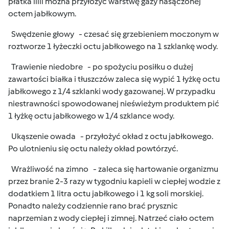
płatka lilii można przyłożyć warstwę gazy nasączonej
octem jabłkowym.
Swędzenie głowy - czesać się grzebieniem moczonym w
roztworze 1 łyżeczki octu jabłkowego na 1 szklankę wody.
Trawienie niedobre - po spożyciu posiłku o dużej
zawartości białka i tłuszczów zaleca się wypić 1 łyżkę octu
jabłkowego z 1/4 szklanki wody gazowanej. W przypadku
niestrawności spowodowanej nieświeżym produktem pić
1 łyżkę octu jabłkowego w 1/4 szklance wody.
Ukąszenie owada - przyłożyć okład z octu jabłkowego.
Po ulotnieniu się octu należy okład powtórzyć.
Wrażliwość na zimno - zaleca się hartowanie organizmu
przez branie 2-3 razy w tygodniu kapieli w ciepłej wodzie z
dodatkiem 1 litra octu jabłkowego i 1 kg soli morskiej.
Ponadto należy codziennie rano brać prysznic
naprzemian z wody ciepłej i zimnej. Natrzeć ciało octem