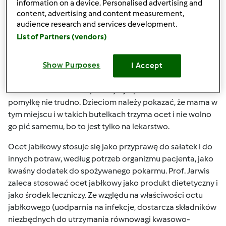
uproszczonym:
information on a device. Personalised advertising and
content, advertising and content measurement,
Obierzyny ze zdrowych jabłek włożyć do szklanego
audience research and services development.
naczynia, zalać przegotowaną słodzoną wodą w proporcji
List of Partners (vendors)
2 łyżki cukru na szklankę wody. Zawiązać naczynie
płótnem. Po 3-4 tygodniach otrzymamy ocet gotowy do
Show Purposes
I Accept
użytku.
I bardzo ważne - nie zapomnijmy opisać butelek. O
pomyłkę nie trudno. Dzieciom należy pokazać, że mama w
tym miejscu i w takich butelkach trzyma ocet i nie wolno
go pić samemu, bo to jest tylko na lekarstwo.
Ocet jabłkowy stosuje się jako przyprawę do sałatek i do
innych potraw, według potrzeb organizmu pacjenta, jako
kwaśny dodatek do spożywanego pokarmu. Prof. Jarwis
zaleca stosować ocet jabłkowy jako produkt dietetyczny i
jako środek leczniczy. Ze względu na właściwości octu
jabłkowego (uodparnia na infekcje, dostarcza składników
niezbędnych do utrzymania równowagi kwasowo-