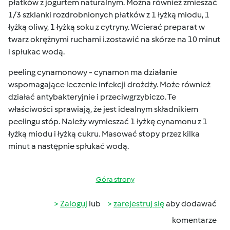
płatków z jogurtem naturalnym. Można również zmieszać
1/3 szklanki rozdrobnionych płatków z 1 łyżką miodu, 1
łyżką oliwy, 1 łyżką soku z cytryny. Wcierać preparat w
twarz okrężnymi ruchami i.zostawić na skórze na 10 minut
i spłukac wodą.
peeling cynamonowy - cynamon ma działanie
wspomagające leczenie infekcji drożdży. Może również
działać antybakteryjnie i przeciwgrzybiczo. Te
właściwości sprawiają, że jest idealnym składnikiem
peelingu stóp. Należy wymieszać 1 łyżkę cynamonu z 1
łyżką miodu i łyżką cukru. Masować stopy przez kilka
minut a następnie spłukać wodą.
Góra strony
Zaloguj
lub
zarejestruj się
aby dodawać
komentarze