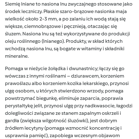
Siemię lniane to nasiona lnu zwyczajnego stosowane jako
środek leczniczy. Płaskie szaro-brązowe nasionka maja
wielkość około 2-3 mm, a po zalaniu ich wodą stają się
większe, ciemnobrązowe i pęcznieją, otaczając się
śluzem. Nasiona lnu są też wykorzystywane do produkcji
oleju roślinnego (lnianego). Produkty, w skład których
wchodzą nasiona lnu, są bogate w witaminy i składniki
mineralne.
Pomaga w
nieżycie żołądka i dwunastnicy
; łączy się go
wówczas z innymi roślinami – dziurawcem, korzeniem
prawoślazu albo korzeniem kozika lekarskiego, przynosi
ulgę osobom, u których stwierdzono wrzody, pomaga
powstrzymać biegunkę, eliminuje zaparcia, poprawia
perystaltykę jelit, przynosi ulgę przy nadkwasocie, łagodzi
dolegliwości związane ze stanem zapalnym oskrzeli i
gardła (zwiększa wilgotność śluzówki), jest dobrym
źródłem lecytyny (
pomaga wzmocnić koncentrację i
usprawnia pamięć
), zapobiega wczesnym objawom