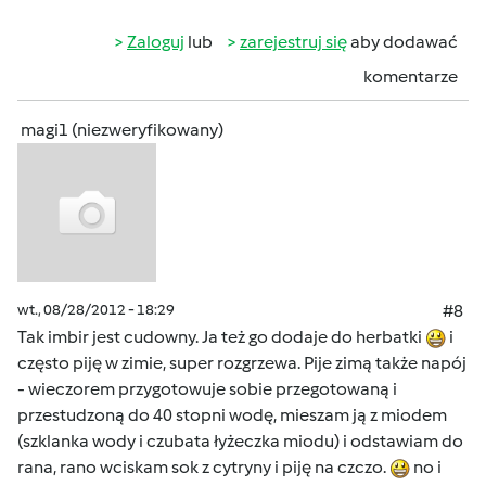
Zaloguj
lub
zarejestruj się
aby dodawać
komentarze
magi1 (niezweryfikowany)
wt., 08/28/2012 - 18:29
#8
Tak imbir jest cudowny. Ja też go dodaje do herbatki
i
często piję w zimie, super rozgrzewa. Pije zimą także napój
- wieczorem przygotowuje sobie przegotowaną i
przestudzoną do 40 stopni wodę, mieszam ją z miodem
(szklanka wody i czubata łyżeczka miodu) i odstawiam do
rana, rano wciskam sok z cytryny i piję na czczo.
no i