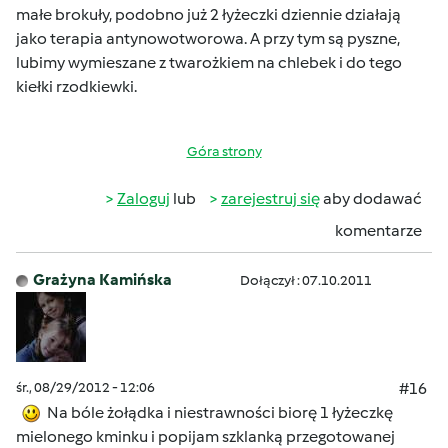
małe brokuły, podobno już 2 łyżeczki dziennie działają
jako terapia antynowotworowa. A przy tym są pyszne,
lubimy wymieszane z twarożkiem na chlebek i do tego
kiełki rzodkiewki.
Góra strony
Zaloguj
lub
zarejestruj się
aby dodawać
komentarze
Grażyna Kamińska
Dołączył : 07.10.2011
śr., 08/29/2012 - 12:06
#16
Na bóle żołądka i niestrawności biorę 1 łyżeczkę
mielonego kminku i popijam szklanką przegotowanej