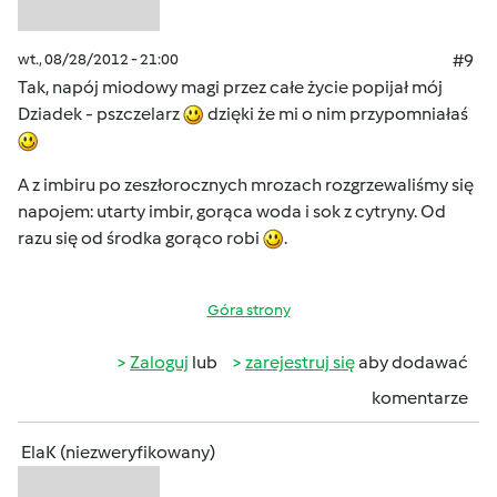
wt., 08/28/2012 - 21:00
#9
Tak, napój miodowy magi przez całe życie popijał mój
Dziadek - pszczelarz
dzięki że mi o nim przypomniałaś
A z imbiru po zeszłorocznych mrozach rozgrzewaliśmy się
napojem: utarty imbir, gorąca woda i sok z cytryny. Od
razu się od środka gorąco robi
.
Góra strony
Zaloguj
lub
zarejestruj się
aby dodawać
komentarze
ElaK (niezweryfikowany)