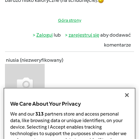
bardzo nisko kaloryczne (na schudnięcie).
Góra strony
Zaloguj
lub
zarejestruj się
aby dodawać
komentarze
niusia (niezweryfikowany)
We Care About Your Privacy
wt., 08/28/2012 - 10:48
#4
We and our
313
partners store and access personal
Mojej mamy sposób na całoroczne utrzymanie
data, like browsing data or unique identifiers, on your
odporności to codzienna herbata-eliksir:
device. Selecting I Accept enables tracking
technologies to support the purposes shown under we