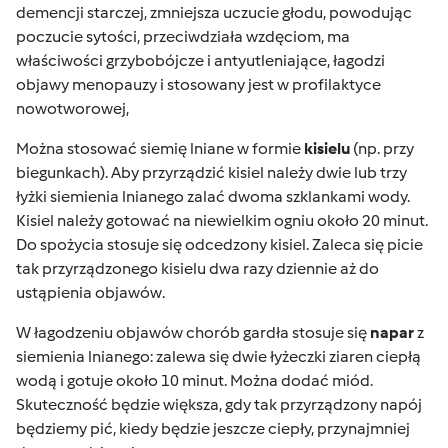
demencji starczej, zmniejsza uczucie głodu, powodując
poczucie sytości, przeciwdziała wzdęciom, ma
właściwości grzybobójcze i antyutleniające,
łagodzi
objawy menopauzy
i stosowany jest w profilaktyce
nowotworowej,
Można stosować siemię lniane w formie
kisielu
(np. przy
biegunkach). Aby przyrządzić kisiel należy dwie lub trzy
łyżki siemienia lnianego zalać dwoma szklankami wody.
Kisiel należy gotować na niewielkim ogniu około 20 minut.
Do spożycia stosuje się odcedzony kisiel. Zaleca się picie
tak przyrządzonego kisielu dwa razy dziennie aż do
ustąpienia objawów.
W łagodzeniu objawów chorób gardła stosuje się
napar
z
siemienia lnianego: zalewa się dwie łyżeczki ziaren ciepłą
wodą i gotuje około 10 minut. Można dodać miód.
Skuteczność będzie większa, gdy tak przyrządzony napój
będziemy pić, kiedy będzie jeszcze ciepły, przynajmniej