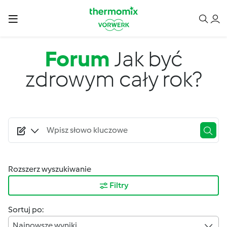
Przejdź do treści
Forum
Jak być
zdrowym cały rok?
Rozszerz wyszukiwanie
Filtry
Sortuj po:
Najnowsze wyniki