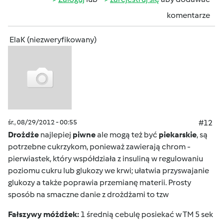
komentarze
ElaK (niezweryfikowany)
śr., 08/29/2012 - 00:55
#12
Drożdże
najlepiej
piwne
ale mogą też być
piekarskie
, są
potrzebne cukrzykom, ponieważ zawierają chrom -
pierwiastek, który współdziała z insuliną w regulowaniu
poziomu cukru lub glukozy we krwi; ułatwia przyswajanie
glukozy a także poprawia przemianę materii. Prosty
sposób na smaczne danie z drożdżami to tzw
Fałszywy móżdżek:
1 średnią cebulę posiekać w TM 5 sek