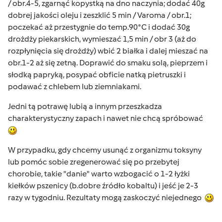
/ obr.4-5, zgarnąć kopystką na dno naczynia; dodać 40g
dobrej jakości oleju i zeszklić 5 min / Varoma / obr.1;
poczekać aż przestygnie do temp.90*C i dodać 30g
drożdży piekarskich, wymieszać 1,5 min / obr 3 (aż do
rozpłynięcia się drożdży) wbić 2 białka i dalej mieszać na
obr.1-2 aż się zetną. Doprawić do smaku solą, pieprzem i
słodką papryką, posypać obficie natką pietruszki i
podawać z chlebem lub ziemniakami.
Jedni tą potrawę lubią a innym przeszkadza
charakterystyczny zapach i nawet nie chcą spróbować
W przypadku, gdy chcemy usunąć z organizmu toksyny
lub pomóc sobie zregenerować się po przebytej
chorobie, takie "danie" warto wzbogacić o 1-2 łyżki
kiełków pszenicy (b.dobre źródło kobaltu) i jeść je 2-3
razy w tygodniu. Rezultaty mogą zaskoczyć niejednego