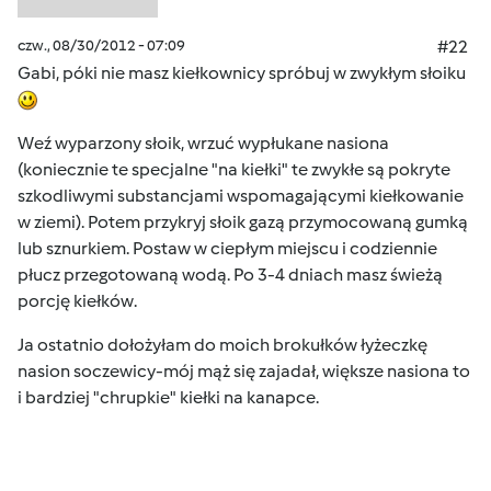
czw., 08/30/2012 - 07:09
#22
Gabi, póki nie masz kiełkownicy spróbuj w zwykłym słoiku
Weź wyparzony słoik, wrzuć wypłukane nasiona
(koniecznie te specjalne "na kiełki" te zwykłe są pokryte
szkodliwymi substancjami wspomagającymi kiełkowanie
w ziemi). Potem przykryj słoik gazą przymocowaną gumką
lub sznurkiem. Postaw w ciepłym miejscu i codziennie
płucz przegotowaną wodą. Po 3-4 dniach masz świeżą
porcję kiełków.
Ja ostatnio dołożyłam do moich brokułków łyżeczkę
nasion soczewicy-mój mąż się zajadał, większe nasiona to
i bardziej "chrupkie" kiełki na kanapce.