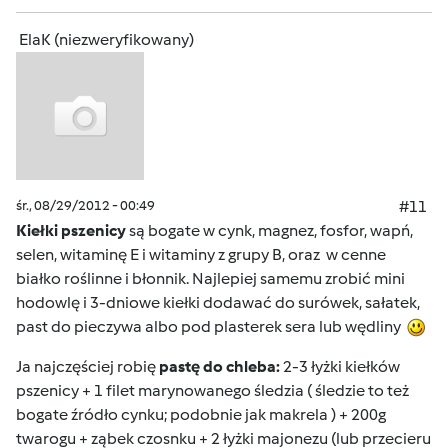
ElaK (niezweryfikowany)
śr., 08/29/2012 - 00:49
#11
Kiełki pszenicy
są bogate w cynk, magnez, fosfor, wapń,
selen, witaminę E i witaminy z grupy B, oraz w cenne
białko roślinne i błonnik. Najlepiej samemu zrobić mini
hodowlę i 3-dniowe kiełki dodawać do surówek, sałatek,
past do pieczywa albo pod plasterek sera lub wędliny
Ja najczęściej robię
pastę do chleba:
2-3 łyżki kiełków
pszenicy + 1 filet marynowanego śledzia ( śledzie to też
bogate źródło cynku; podobnie jak makrela ) + 200g
twarogu + ząbek czosnku + 2 łyżki majonezu (lub przecieru