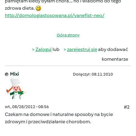
pamiętam kiedy byłam chora.... no i wiadomo do tego
zdrowa dieta.
http://domologiastosowana.pl/vanefist-neo/
Góra strony
Zaloguj
lub
zarejestruj się
aby dodawać
komentarze
Mixi
Dołączył : 08.11.2010
wt., 08/28/2012 - 08:56
#2
Czekam na domowe i naturalne sposoby na bycie
zdrowym i przeciwdziałanie chorobom.