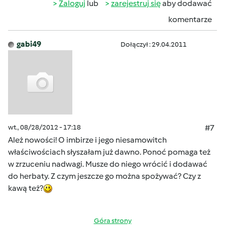
Zaloguj
lub
zarejestruj się
aby dodawać
komentarze
gabi49
Dołączył : 29.04.2011
wt., 08/28/2012 - 17:18
#7
Ależ nowości! O imbirze i jego niesamowitch
właściwościach słyszałam już dawno. Ponoć pomaga też
w zrzuceniu nadwagi. Musze do niego wrócić i dodawać
do herbaty. Z czym jeszcze go można spożywać? Czy z
kawą też?
Góra strony