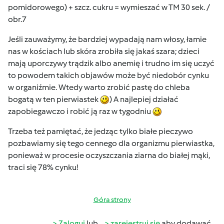
pomidorowego) + szcz. cukru = wymieszać w TM 30 sek. /
obr.7
Jeśli zauważymy, że bardziej wypadają nam włosy, łamie
nas w kościach lub skóra zrobiła się jakaś szara; dzieci
mają uporczywy trądzik albo anemię i trudno im się uczyć
to powodem takich objawów może być niedobór cynku
w organiźmie. Wtedy warto zrobić pastę do chleba
bogatą w ten pierwiastek
) A najlepiej działać
zapobiegawczo i robić ją raz w tygodniu
Trzeba też pamiętać, że jedząc tylko białe pieczywo
pozbawiamy się tego cennego dla organizmu pierwiastka,
ponieważ w procesie oczyszczania ziarna do białej mąki,
traci się 78% cynku!
Góra strony
Zaloguj
lub
zarejestruj się
aby dodawać