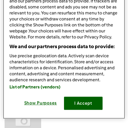
Zmieszane w równych proporcjach herbata czarna i
and our partners process data to provide. If trackers are
zielona, do tego kilka plasterków imbiru i parzyć w
disabled, some content and ads you see may not be as
relevant to you. You can resurface this menu to change
czajniczku przez 5 minut.
your choices or withdraw consent at any time by
clicking the Show Purposes link on the bottom of the
Do tego kiedy zaczyna drapać w gardle: sok z całej cytryny
webpage .Your choices will have effect within our
plus łyżka miodu na noc.
Website. For more details, refer to our Privacy Policy.
We and our partners process data to provide:
Use precise geolocation data. Actively scan device
characteristics for identification. Store and/or access
Góra strony
information on a device. Personalised advertising and
content, advertising and content measurement,
Zaloguj
lub
zarejestruj się
aby dodawać
audience research and services development.
komentarze
List of Partners (vendors)
ElaK (niezweryfikowany)
Show Purposes
I Accept