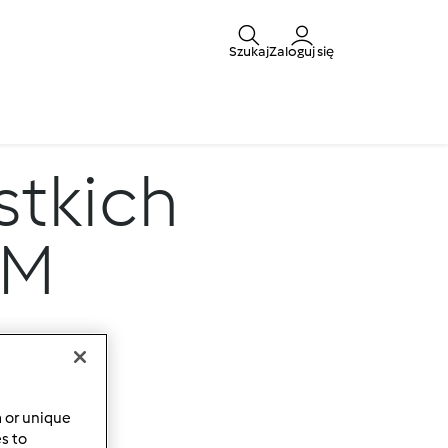
Szukaj
Zaloguj się
tkich
TM
a or unique
es to