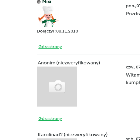
Mixi
pon., 
Pozdr
Dołączył : 08.11.2010
Góra strony
Anonim (niezweryfikowany)
czw., 0
Wita
kumpli
Góra strony
Karolinad2 (niezweryfikowany)
sob., 0