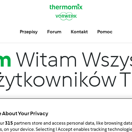
Przepisy
Forum
Kontakt
Pomoc
m
Witam Wszys
żytkowników 
 About Your Privacy
our
315
partners store and access personal data, like browsing dat
rs, on your device. Selecting I Accept enables tracking technologi