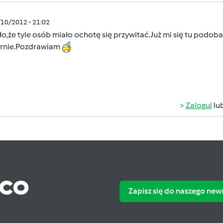
/10/2012 - 21:02
ło,że tyle osób miało ochotę się przywitać.Już mi się tu pod
arnie.Pozdrawiam
Zaloguj
lu
ąco
Zapisz się do naszego new