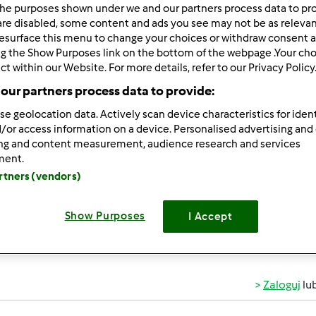
he purposes shown under we and our partners process data to prov
 po:
Wyników na stronę:
are disabled, some content and ads you see may not be as relevan
esurface this menu to change your choices or withdraw consent a
owsze wyniki
10
ng the Show Purposes link on the bottom of the webpage .Your choi
ct within our Website. For more details, refer to our Privacy Policy
our partners process data to provide:
se geolocation data. Actively scan device characteristics for ident
/or access information on a device. Personalised advertising and
ing and content measurement, audience research and services
/29/2012 - 09:40
ment.
aczką TM jestem już ...10 lat
ale kilka dni temu wymieniłam 
artners (vendors)
lona.Do thermomixa nikt mnie nie musiał namawiać ale zastan
m do wniosku,że to była dobra decyzja.TM 31 jest pod wieloma 
Show Purposes
I Accept
y posiadacze tego modelu wiedzą.Mam nadzieję,że znajdę tu w
ych potraw.Pozdrawiam Wszystkich serdecznie
Zaloguj
lu