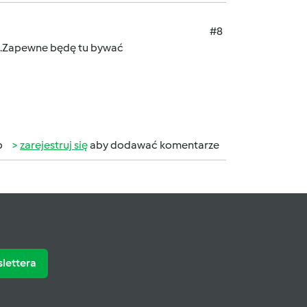
#8
oba.Zapewne będę tu bywać
b
zarejestruj się
aby dodawać komentarze
slettera