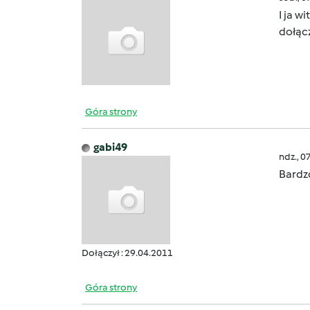
I ja w
dołąc
Góra strony
gabi49
ndz., 0
Bardzo
Dołączył : 29.04.2011
Góra strony