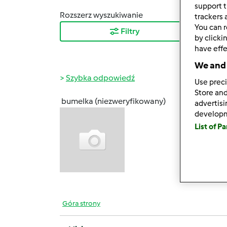
support t
Rozszerz wyszukiwanie
Sortuj
trackers 
You can r
Filtry
Najn
by clicki
have effe
We and 
Szybka odpowiedź
Use preci
Store and
bumelka (niezweryfikowany)
advertis
pt., 06
develop
Posiad
List of P
zadowo
doszła
Wszysc
własn
Góra strony