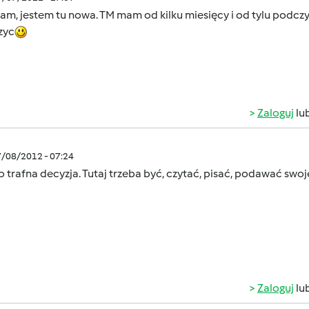
itam, jestem tu nowa. TM mam od kilku miesięcy i od tylu podc
zyc
Zaloguj
lu
7/08/2012 - 07:24
 trafna decyzja. Tutaj trzeba być, czytać, pisać, podawać swoje
Zaloguj
lu