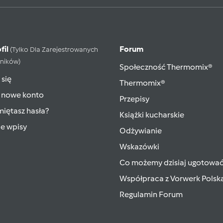
fil
Forum
(tylko Dla Zarejestrowanych
ników)
Społeczność Thermomix®
 się
Thermomix®
 nowe konto
Przepisy
iętasz hasła?
Książki kucharskie
ie wpisy
Odżywianie
Wskazówki
Co możemy dzisiaj ugotowa
Współpraca z Vorwerk Polsk
Regulamin Forum