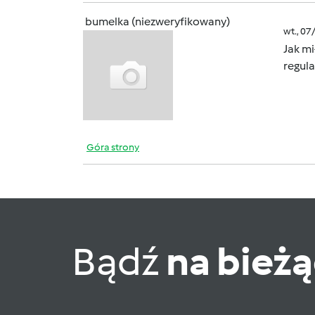
bumelka (niezweryfikowany)
wt., 07
Jak mi
regul
Góra strony
Bądź
na bież