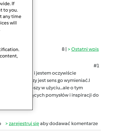
ide. If
t to you.
t any time
ces will
.
8 |
Ostatni wpis
ification.
 content,
#1
model 21 na 31 i jestem oczywiście
awiałam się czy jest sens go wymieniać.I
względami lepszy w użyciu...ale o tym
iele interesujących pomysłów i inspiracji do
b
zarejestruj się
aby dodawać komentarze