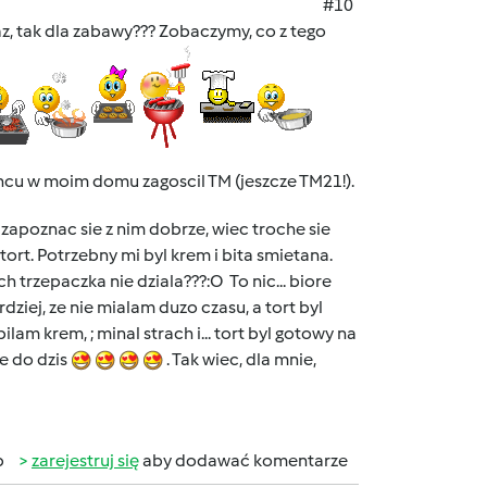
#10
ndaz, tak dla zabawy??? Zobaczymy, co z tego
oncu w moim domu zagoscil TM (jeszcze TM21!).
 zapoznac sie z nim dobrze, wiec troche sie
rt. Potrzebny mi byl krem i bita smietana.
h trzepaczka nie dziala???:O To nic... biore
rdziej, ze nie mialam duzo czasu, a tort byl
lam krem, ; minal strach i... tort byl gotowy na
ie do dzis
. Tak wiec, dla mnie,
b
zarejestruj się
aby dodawać komentarze