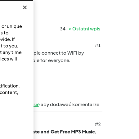
a or unique
34 |
Ostatni wpis
es to
ide. If
#1
t to you.
t any time
ines. It lets people connect to WiFi by
ces will
aking it affordable for everyone.
.
ification.
 content,
b
zarejestruj się
aby dodawać komentarze
#2
Download VidMate and Get Free MP3 Music,