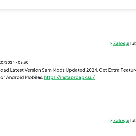
deos from Facebook, Whatsapp & TikTok etc.
Zaloguj
lu
/20/2024 - 05:30
ad Latest Version Sam Mods Updated 2024. Get Extra Features 
for Android Mobiles.
https://instaproapk.su/
Zaloguj
lu