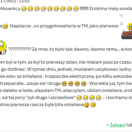
/17/2012 - 13:52
ytkownicy
!!!!!!!!!! Zrobimy maly so
ie
Napiszcie , co przygotowaliscie w TM, jako pierwsze
??????????? Ze mna, to bylo tak: dawno, dawno temu... w k
m byl w tym, ze byl to pierwszy dzien, nie mialam jeszcze czasu
go dotknac. W tymze dniu, jednak, musialam uszykowac ladny to
sie wiec za smietane , trzepaczka elektryczna, po kilku sekundac
trzepaczke... psuje sie i druga
. Wsciekla juz, tym ba
e daleko w lesie, zlapalam TM, wlaczylam, ubilam smietane, zrobi
.. od tej pory "zyli dlugo i szczesliwie"
... i kochamy s
tnie pierwsza rzecza byla bita smietana
Zaloguj
lu