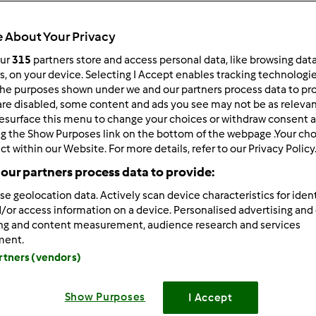
 About Your Privacy
our
315
partners store and access personal data, like browsing dat
rs, on your device. Selecting I Accept enables tracking technologi
he purposes shown under we and our partners process data to prov
1/21/2024 - 17:36
are disabled, some content and ads you see may not be as relevan
esurface this menu to change your choices or withdraw consent a
so WiFi
is a simple coin-operated internet service in the Philipp
ng the Show Purposes link on the bottom of the webpage .Your choi
ing a one-peso coin. Users get internet access for a set time, m
ct within our Website. For more details, refer to our Privacy Policy
//lpbpisowifi.ph/
our partners process data to provide:
se geolocation data. Actively scan device characteristics for ident
/or access information on a device. Personalised advertising and
ing and content measurement, audience research and services
Zaloguj
lu
ment.
artners (vendors)
/20/2024 - 05:31
Show Purposes
I Accept
te APK
is a Free Video Downloader App for Mobile Phones. 