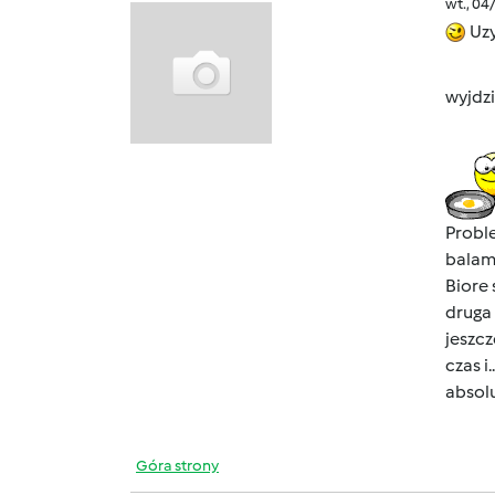
wt., 04
Uz
wyjdz
Proble
balam 
Biore 
druga 
jeszcz
czas i.
absolu
Góra strony