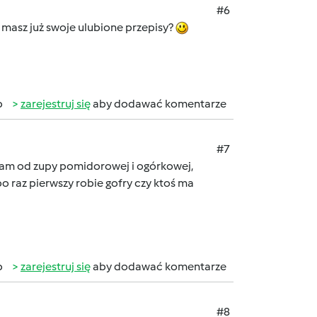
#6
 masz już swoje ulubione przepisy?
b
zarejestruj się
aby dodawać komentarze
#7
łam od zupy pomidorowej i ogórkowej,
po raz pierwszy robie gofry czy ktoś ma
b
zarejestruj się
aby dodawać komentarze
#8