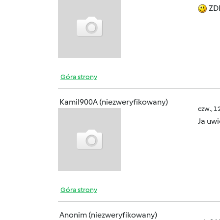
ZD
Góra strony
Kamil900A (niezweryfikowany)
czw., 1
Ja uwi
Góra strony
Anonim (niezweryfikowany)