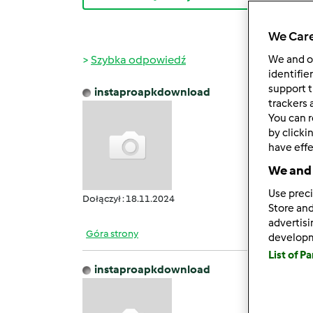
We Care
Szybka odpowiedź
We and 
identifie
support t
instaproapkdownload
czw., 1
trackers 
You can r
LPB Pi
by clicki
insert
have effe
https:
We and 
Use preci
Dołączył : 18.11.2024
Store and
advertis
Góra strony
develop
List of P
instaproapkdownload
śr., 11
VidMa