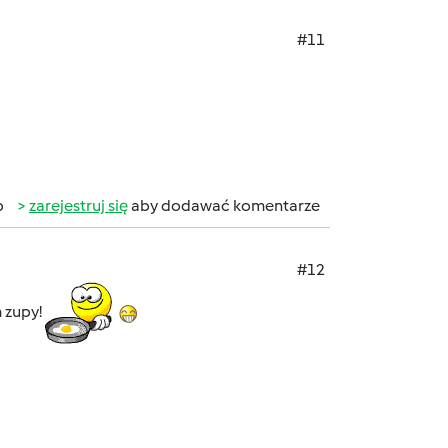
#11
b
zarejestruj się
aby dodawać komentarze
#12
m zupy!