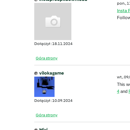
pon., 
Insta 
Follow
Dołączył : 18.11.2024
Góra strony
vilokagame
wt., 09
This we
4
and
Dołączył : 10.09.2024
Góra strony
Mixi