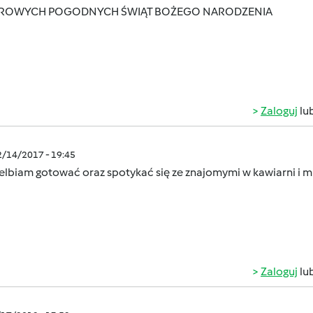
ROWYCH POGODNYCH ŚWIĄT BOŻEGO NARODZENIA
Zaloguj
lu
2/14/2017 - 19:45
elbiam gotować oraz spotykać się ze znajomymi w kawiarni i m
Zaloguj
lu