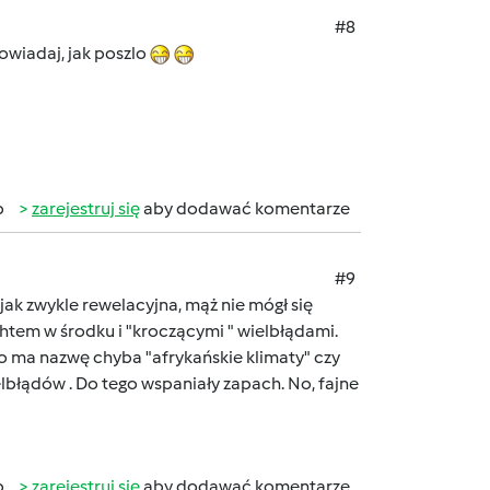
#8
owiadaj, jak poszlo
b
zarejestruj się
aby dodawać komentarze
#9
 jak zwykle rewelacyjna, mąż nie mógł się
ghtem w środku i "kroczącymi " wielbłądami.
To ma nazwę chyba "afrykańskie klimaty" czy
łądów . Do tego wspaniały zapach. No, fajne
b
zarejestruj się
aby dodawać komentarze