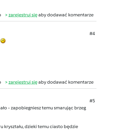
b
zarejestruj się
aby dodawać komentarze
#4
d
b
zarejestruj się
aby dodawać komentarze
#5
iało - zapobiegniesz temu smarując brzeg
u kryształu, dzieki temu ciasto będzie