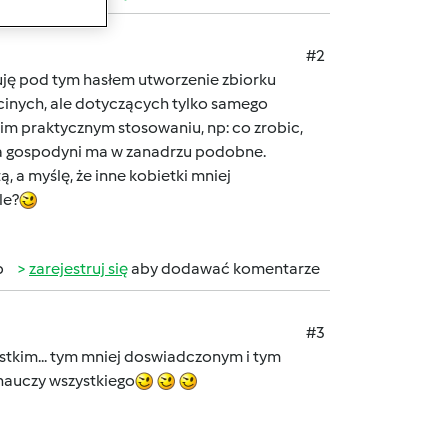
#2
uję pod tym hasłem utworzenie zbiorku
cinych, ale dotyczących tylko samego
im praktycznym stosowaniu, np: co zrobic,
ona gospodyni ma w zanadrzu podobne.
, a myślę, że inne kobietki mniej
le?
b
zarejestruj się
aby dodawać komentarze
#3
ystkim... tym mniej doswiadczonym i tym
e nauczy wszystkiego