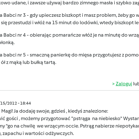
kowo udane, i zawsze używaj bardzo zimnego masła i szybko za
 Babci nr 3 - gdy upieczesz biszkopt i masz problem, żeby go w
się przestudzi i włóż na 15 minut do lodówki, wtedy biszkopt lek
 Babci nr 4 - obierając pomarańcze włóż je na minutę do wrząt
błonką.
 babci nr 5 - smaczną panierkę do mięsa przygotujesz z pomoc
 ół z mąką lub bułką tartą.
Zaloguj
lu
/15/2012 - 18:44
 Magi! Ja dodaję swoje, gdzieś , kiedyś znalezione: 1. Ps
ić gości , możemy przygotować "pstrąga na niebiesko" Wystarc
y "go na chwilę we wrzącym occie. Pstrąg nabierze niepotykane
, zapachu i wartości odżywczych.