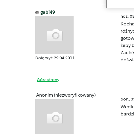
gabi49
ndz., 0
Kocha
różny
gotow
żeby 
Zachęc
Dołączył : 29.04.2011
doświa
Góra strony
Anonim (niezweryfikowany)
pon., 
Wedlu
bardzi