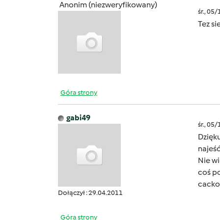
Anonim (niezweryfikowany)
śr., 05
Tez s
Góra strony
gabi49
śr., 05
Dzięku
najeść
Nie wi
coś p
cacko
Dołączył : 29.04.2011
Góra strony