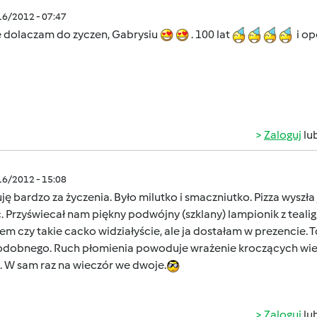
/16/2012 - 07:47
ie dolaczam do zyczen, Gabrysiu
. 100 lat
i op
Zaloguj
lu
/16/2012 - 15:08
ję bardzo za życzenia. Było milutko i smaczniutko. Pizza wyszła
. Przyświecał nam piękny podwójny (szklany) lampionik z teali
em czy takie cacko widziałyście, ale ja dostałam w prezencie. 
odobnego. Ruch płomienia powoduje wrażenie kroczących wielb
. W sam raz na wieczór we dwoje.
Zaloguj
lu