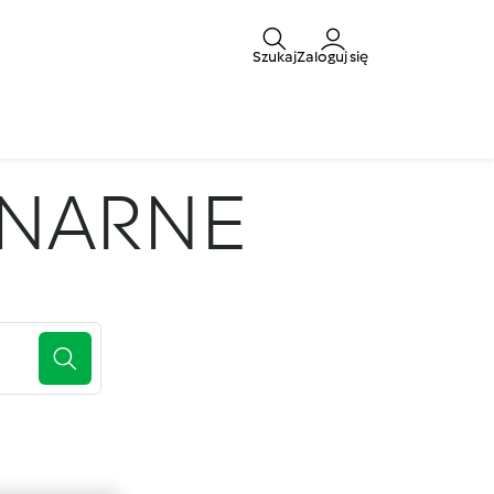
Szukaj
Zaloguj się
INARNE