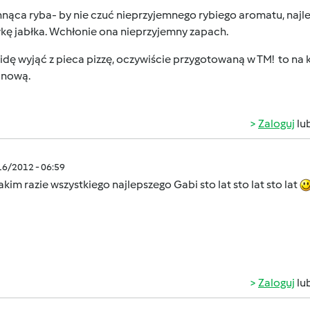
nąca ryba- by nie czuć nieprzyjemnego rybiego aromatu, najl
kę jabłka. Wchłonie ona nieprzyjemny zapach.
 idę wyjąć z pieca pizzę, oczywiście przygotowaną w TM! to na
inową.
Zaloguj
lu
/16/2012 - 06:59
akim razie wszystkiego najlepszego Gabi sto lat sto lat sto lat
Zaloguj
lu