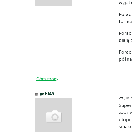
wyjat
Porada
forma 
Porada
białą 
Porada
pół na
Góra strony
gabi49
wt., 05
Super
zadziw
utopim
smaku