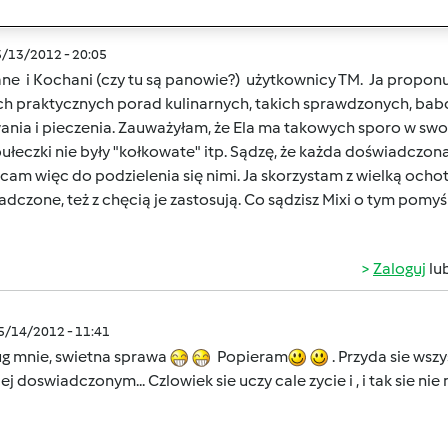
5/13/2012 - 20:05
ne i Kochani (czy tu są panowie?) użytkownicy TM. Ja propon
ch praktycznych porad kulinarnych, takich sprawdzonych, bab
ania i pieczenia. Zauważyłam, że Ela ma takowych sporo w swo
bułeczki nie były "kołkowate" itp. Sądzę, że każda doświadcz
am więc do podzielenia się nimi. Ja skorzystam z wielką ochotą
dczone, też z chęcią je zastosują. Co sądzisz Mixi o tym pomyś
Zaloguj
lu
05/14/2012 - 11:41
g mnie, swietna sprawa
Popieram
. Przyda sie wsz
ej doswiadczonym... Czlowiek sie uczy cale zycie i , i tak sie ni