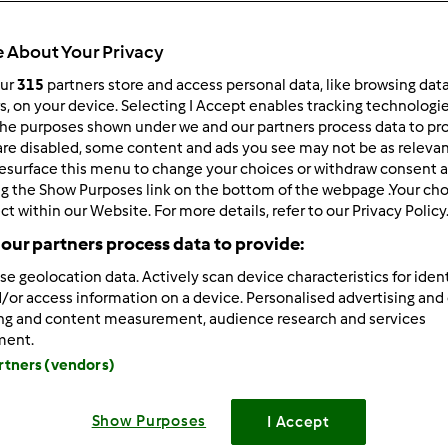
 About Your Privacy
our
315
partners store and access personal data, like browsing dat
rs, on your device. Selecting I Accept enables tracking technologi
he purposes shown under we and our partners process data to prov
/21/2016 - 18:40
are disabled, some content and ads you see may not be as relevan
esurface this menu to change your choices or withdraw consent a
 Wszystkich
ng the Show Purposes link on the bottom of the webpage .Your choi
ytanie
ct within our Website. For more details, refer to our Privacy Policy
our partners process data to provide:
cie z okazji urodzin chciałam zrobić ozdoby z kwiatów .Zobaczy
dż żadnego przepisu na krem który mogła bym zrobić w TM31. Z
se geolocation data. Actively scan device characteristics for ident
/or access information on a device. Personalised advertising and
m podgrzewane na parze)po wystudzeniu miksowałam w TM na 
ing and content measurement, audience research and services
le nie jest puszysty i wtrakcie robienia kwiatka przez rękaw cuk
ment.
.Może ktoś ma doświadczenie w tym temacie i mógłby mi doradz
artners (vendors)
a odpowiedzieć na F-buku bedzie szypciej Pozdrawiam i z gór
Show Purposes
I Accept
Zaloguj
lu