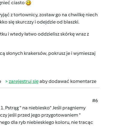
gnieć ciasto
yjąć z tortownicy, zostaw go na chwilkę niech
ko się skurczzy i odejdzie od blaszki.
ku i wtedy łatwo oddzielisz skórkę wraz z
ą słonych krakersów, pokrusz je i wymieszaj
b
zarejestruj się
aby dodawać komentarze
#6
trąg " na niebiesko" Jeśli pragniemy
zy jeśli przed jego przygotowaniem "
go dla ryb niebieskiego koloru, nie tracąc