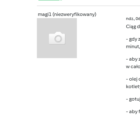
magi1 (niezweryfikowany)
ndz., 0
Ciąg 
- gdy 
minut
- aby 
w cało
- olej
kotlet
- gotu
- aby 