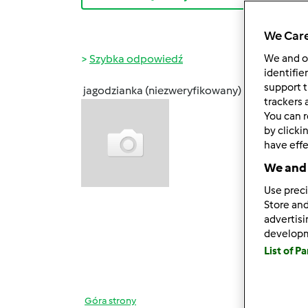
We Care
Szybka odpowiedź
We and 
identifie
support t
jagodzianka (niezweryfikowany)
pt., 10
trackers 
You can r
Witam
by clicki
Mam p
have effe
We and 
Na tor
znaleź
Use preci
Store and
cukre
advertis
krem a
develop
lużny
List of P
.Możn
Góra strony