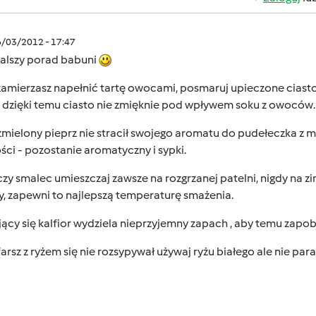
6/03/2012 - 17:47
dalszy porad babuni
zamierzasz napełnić tartę owocami, posmaruj upieczone ciasto 
, dzięki temu ciasto nie zmięknie pod wpływem soku z owoców.
zmielony pieprz nie stracił swojego aromatu do pudełeczka z 
ści - pozostanie aromatyczny i sypki.
 czy smalec umieszczaj zawsze na rozgrzanej patelni, nigdy na z
y, zapewni to najlepszą temperaturę smażenia.
jący się kalfior wydziela nieprzyjemny zapach , aby temu zapobi
farsz z ryżem się nie rozsypywał używaj ryżu białego ale nie para