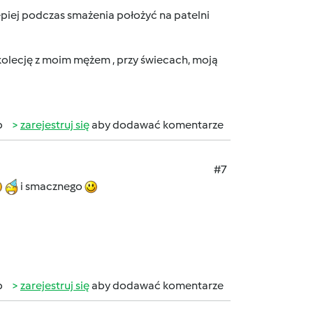
epiej podczas smażenia położyć na patelni
 kolecję z moim mężem , przy świecach, moją
b
zarejestruj się
aby dodawać komentarze
#7
i smacznego
b
zarejestruj się
aby dodawać komentarze