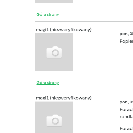
Góra strony
magi1 (niezweryfikowany)
pon., 
Popie
Góra strony
magi1 (niezweryfikowany)
pon., 
Porada
rondl
Porada