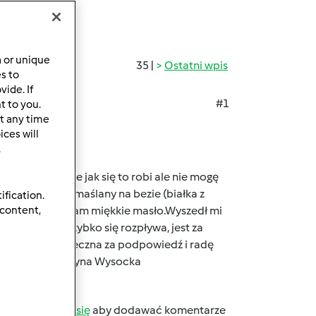
a or unique
35 |
Ostatni wpis
es to
ide. If
#1
t to you.
t any time
ces will
.
łam na yu Tubie jak się to robi ale nie mogę
robiłam krem maślany na bezie (białka z
ification.
 content,
obr.3/4 dodałam miękkie masło.Wyszedł mi
ierniczy zbyt szybko się rozpływa, jest za
ić . Będę wdzieczna za podpowiedź i radę
y dziękuję Krystyna Wysocka
b
zarejestruj się
aby dodawać komentarze