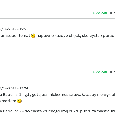
Zaloguj
lu
05/14/2012 - 12:51
ram super temat
napewno każdy z chęcią skorzysta z pora
Zaloguj
lu
05/14/2012 - 13:24
 Babci nr 1 - gdy gotujesz mleko musisz uważać, aby nie wykip
a maslem
 Babci nr 2 - do ciasta kruchego użyj cukru pudru zamiast cukr