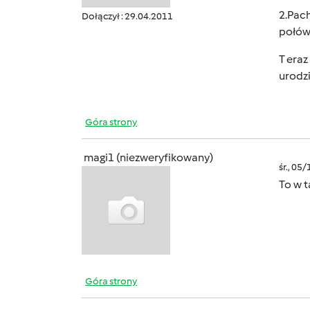
2.Pach
Dołączył : 29.04.2011
połów
T eraz
urodz
Góra strony
magi1 (niezweryfikowany)
śr., 05
To w t
Góra strony