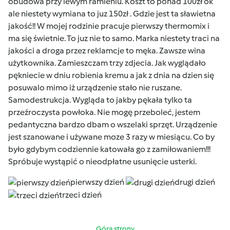
obudowa przy lewym ramieniu. Koszt to ponad 100zł ok
ale niestety wymiana to juz 150zł . Gdzie jest ta sławietna
jakość!! W mojej rodzinie pracuje pierwszy thermomix i
ma się świetnie. To juz nie to samo. Marka niestety traci na
jakości a droga przez reklamcje to męka. Zawsze wina
użytkownika. Zamieszczam trzy zdjecia. Jak wyglądało
pękniecie w dniu robienia kremu
a jak z dnia na dzien się
posuwalo mimo iż urządzenie stało nie ruszane.
Samodestrukcja. Wygląda to jakby pękała tylko ta
przeźroczysta powłoka. Nie mogę przeboleć, jestem
pedantyczna bardzo dbam o wszelaki sprzęt. Urządzenie
jest szanowane i używane moze 3 razy w miesiącu. Co by
było gdybym codziennie katowała go z zamiłowaniem!!!
Spróbuje wystąpić o nieodpłatne usunięcie usterki.
pierwszy dzień
drugi dzień
trzeci dzień
Góra strony