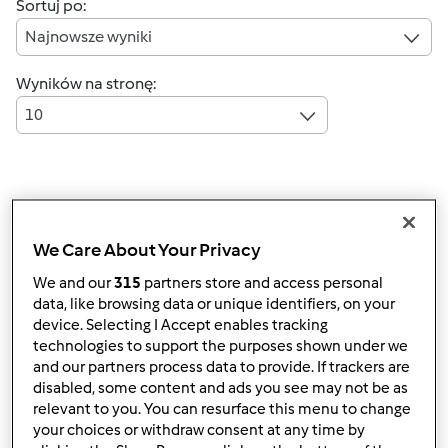
Sortuj po:
Najnowsze wyniki
Wyników na stronę:
10
Szybka odpowiedź
5 |
Ostatni wpis
We Care About Your Privacy
mikrusik1234
Dołączył : 07.08.2024
We and our
315
partners store and access personal
data, like browsing data or unique identifiers, on your
device. Selecting I Accept enables tracking
technologies to support the purposes shown under we
and our partners process data to provide. If trackers are
disabled, some content and ads you see may not be as
relevant to you. You can resurface this menu to change
śr., 08/07/2024 - 14:24
#1
your choices or withdraw consent at any time by
STRACH SIĘ BAĆ !!!!! JA MAM DOPIERO OD STYCZNIA 24 R.