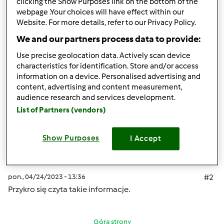
clicking the Show Purposes link on the bottom of the
webpage .Your choices will have effect within our
Website. For more details, refer to our Privacy Policy.
Góra strony
We and our partners process data to provide:
Zaloguj
lub
zarejestruj się
aby dodawać
Use precise geolocation data. Actively scan device
characteristics for identification. Store and/or access
komentarze
information on a device. Personalised advertising and
content, advertising and content measurement,
GusGus
Dołączył : 11.08.2016
audience research and services development.
List of Partners (vendors)
Show Purposes
I Accept
pon., 04/24/2023 - 13:36
#2
Przykro się czyta takie informacje.
Góra strony