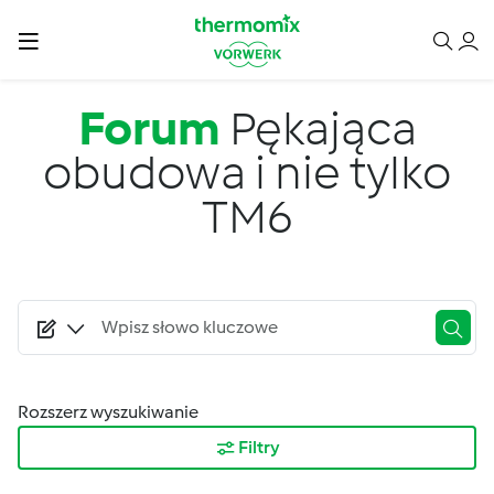
Przejdź do treści
Forum
Pękająca
obudowa i nie tylko
TM6
Rozszerz wyszukiwanie
Filtry