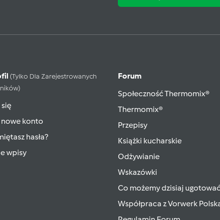
fil
Forum
(tylko Dla Zarejestrowanych
ników)
Społeczność Thermomix®
 się
Thermomix®
 nowe konto
Przepisy
iętasz hasła?
Książki kucharskie
ie wpisy
Odżywianie
Wskazówki
Co możemy dzisiaj ugotowa
Współpraca z Vorwerk Polsk
Regulamin Forum