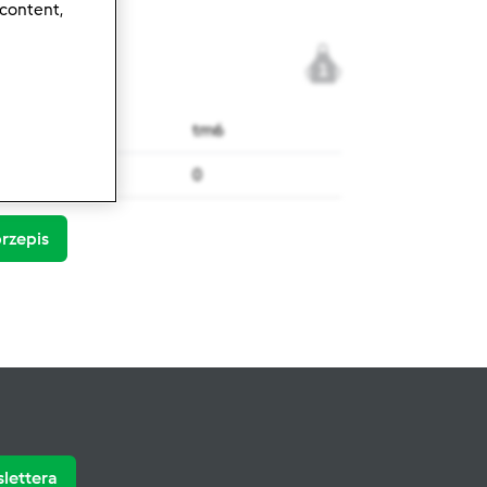
 content,
1
tm6
0
rzepis
slettera