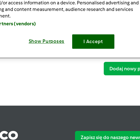
/or access information on a device. Personalised advertising and
ing and content measurement, audience research and services
ment.
artners (vendors)
Show Purposes
I Accept
Dodaj nowy p
ąco
Zapisz się do naszego new