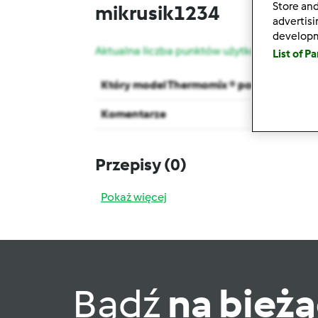
Store and
mikrusik1234
advertis
develop
Aktualna liczba punktów użytkownika: 2
List of P
Który model Thermomix ® posiadasz?
Komentarze
Przepisy
(0)
Pokaż więcej
Bądź
na bież