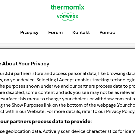
Przepisy
Forum
Kontakt
Pomoc
mikrusik123
 About Your Privacy
our
313
partners store and access personal data, like browsing dat
serwuj
Block
rs, on your device. Selecting I Accept enables tracking technologi
he purposes shown under we and our partners process data to prov
are disabled, some content and ads you see may not be as relevan
esurface this menu to change your choices or withdraw consent a
ng the Show Purposes link on the bottom of the webpage .Your choi
ct within our Website. For more details, refer to our Privacy Policy
our partners process data to provide:
se geolocation data. Actively scan device characteristics for ident