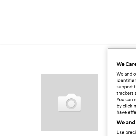
Przejdź do treści
We Care
We and 
Ob
identifie
support t
trackers 
You can r
by clicki
have effe
We and 
Use preci