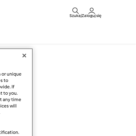
Szukaj
Zaloguj się
4
a or unique
es to
ide. If
t to you.
t any time
ces will
.
ification.