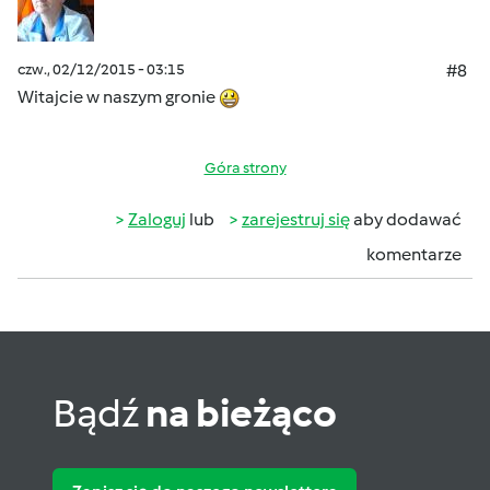
czw., 02/12/2015 - 03:15
#8
Witajcie w naszym gronie
Góra strony
Zaloguj
lub
zarejestruj się
aby dodawać
komentarze
Bądź
na bieżąco