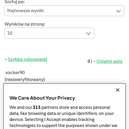
Sortuj po:
Najnowsze wyniki
Wyników na stronę:
10
Szybka odpowiedź
8 |
Ostatni wpis
socker90
(niezweryfikowany)
We Care About Your Privacy
We and our
313
partners store and access personal
data, like browsing data or unique identifiers, on your
device. Selecting I Accept enables tracking
technologies to support the purposes shown under we
pt., 03/06/2020 - 08:56
#1