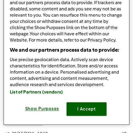
and our partners process data to provide. If trackers are
Cześć, dzień dobry!
disabled, some content and ads you see may not be as
___________________________
relevant to you. You can resurface this menu to change
Varicosocks
your choices or withdraw consent at any time by
clicking the Show Purposes link on the bottom of the
webpage .Your choices will have effect within our
Góra strony
Website. For more details, refer to our Privacy Policy.
We and our partners process data to provide:
Zaloguj
lub
zarejestruj się
aby dodawać
Use precise geolocation data. Actively scan device
komentarze
characteristics for identification. Store and/or access
information on a device. Personalised advertising and
Anonim
content, advertising and content measurement,
(niezweryfikowany)
audience research and services development.
List of Partners (vendors)
Show Purposes
I Accept