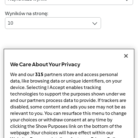
Wyników na stronę:
10
Szybka odpowiedź
5 |
Ostatni wpis
We Care About Your Privacy
Mixi
Dołączył : 08.11.2010
We and our
315
partners store and access personal
data, like browsing data or unique identifiers, on your
device. Selecting I Accept enables tracking
technologies to support the purposes shown under we
pon., 01/09/2017 - 13:21
#1
and our partners process data to provide. If trackers are
Boogna,
disabled, some content and ads you see may not be as
relevant to you. You can resurface this menu to change
podczas wpisywania danej frazy, warto zaznaczyć w
your choices or withdraw consent at any time by
miejscu "sortuj po" -> "Właściwy wynik". Wówczas wyniki
clicking the Show Purposes link on the bottom of the
webpage .Your choices will have effect within our
wyszukiwania będą zawężone.