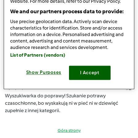
Website. For more details, refer to our Privacy Policy.
We and our partners process data to provide:
Góra strony
Use precise geolocation data. Actively scan device
characteristics for identification. Store and/or access
Zaloguj
lub
zarejestruj się
aby dodawać
information on a device. Personalised advertising and
komentarze
content, advertising and content measurement,
audience research and services development.
boogna
Dołączył : 28.11.2016
List of Partners (vendors)
Show Purposes
I Accept
śr., 01/04/2017 - 12:20
#2
Wyszukiwarka do poprawy! Szukanie potrawy
czasochłonne, bo wyskakują ni w pieć ni w dziewięć
zupełnie z innej kategorii.
Góra strony