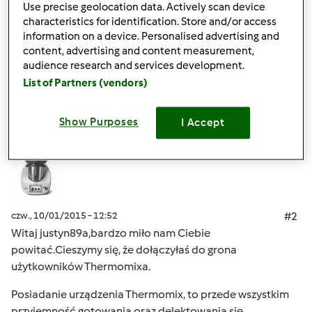
Pozdrawiam!
Use precise geolocation data. Actively scan device
characteristics for identification. Store and/or access
information on a device. Personalised advertising and
content, advertising and content measurement,
Góra strony
audience research and services development.
List of Partners (vendors)
Zaloguj
lub
zarejestruj się
aby dodawać
komentarze
Show Purposes
I Accept
Przepisy Thermomix®
Dołączył : 17.11.2014
czw., 10/01/2015 - 12:52
#2
Witaj justyn89a,bardzo miło nam Ciebie
powitać.Cieszymy się, że dołączyłaś do grona
użytkowników Thermomixa.
Posiadanie urządzenia Thermomix, to przede wszystkim
przyjemność gotowania oraz delektowania się