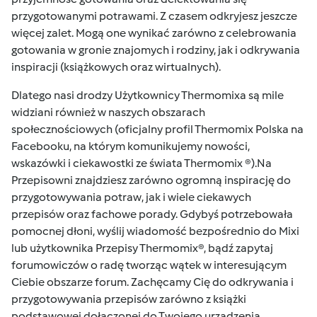
przygotowanymi potrawami. Z czasem odkryjesz jeszcze
więcej zalet. Mogą one wynikać zarówno z celebrowania
gotowania w gronie znajomych i rodziny, jak i odkrywania
inspiracji (książkowych oraz wirtualnych).
Dlatego nasi drodzy Użytkownicy Thermomixa są mile
widziani również w naszych obszarach
społecznościowych (oficjalny profil
Thermomix Polska na
Facebooku
, na którym komunikujemy nowości,
wskazówki i ciekawostki ze świata Thermomix ®).Na
Przepisowni
znajdziesz zarówno ogromną inspirację do
przygotowywania potraw, jak i wiele ciekawych
przepisów oraz fachowe porady. Gdybyś potrzebowała
pomocnej dłoni, wyślij wiadomość bezpośrednio do Mixi
lub użytkownika Przepisy Thermomix®, bądź zapytaj
forumowiczów o radę tworząc wątek w interesującym
Ciebie obszarze forum. Zachęcamy Cię do odkrywania i
przygotowywania przepisów zarówno z książki
podstawowej dołączonej do Twojego urządzenia