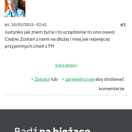
pt., 10/02/2015 - 02:41
#3
Justynko jak znam życie i to urządzenie to ono oswoi
Ciebie .Zostań z nami na dłużej i miej jak najwięcej
przyjemnych chwil z TM
Góra strony
Zaloguj
lub
zarejestruj się
aby dodawać
komentarze
Bądź
na bieżąco