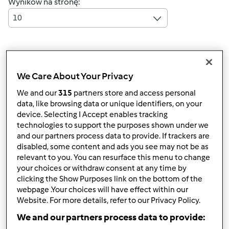
Wyników na stronę:
10
Szybka odpowiedź
3 |
Ostatni wpis
We Care About Your Privacy
justyn89a
Dołączył : 30.09.2015
We and our
315
partners store and access personal
data, like browsing data or unique identifiers, on your
device. Selecting I Accept enables tracking
technologies to support the purposes shown under we
and our partners process data to provide. If trackers are
śr., 09/30/2015 - 18:45
#1
disabled, some content and ads you see may not be as
Witajcie,
relevant to you. You can resurface this menu to change
your choices or withdraw consent at any time by
Mam na imię Justyna i od zeszłego tygodnia jestem
clicking the Show Purposes link on the bottom of the
szczęśliwą posiadaczką Thermomixa
Mam nadzieję, że
webpage .Your choices will have effect within our
będę w stanie razem z Wami wzbogacać wspaniałą bazę
Website. For more details, refer to our Privacy Policy.
przepisów kiedy tylko oswoję się z urządzeniem
We and our partners process data to provide: