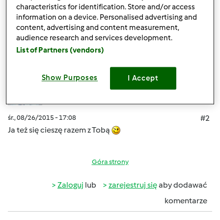
Góra strony
characteristics for identification. Store and/or access
information on a device. Personalised advertising and
Zaloguj
lub
zarejestruj się
aby dodawać
content, advertising and content measurement,
audience research and services development.
komentarze
List of Partners (vendors)
Hanna Gręda
Dołączył : 24.08.2012
Show Purposes
I Accept
śr., 08/26/2015 - 17:08
#2
Ja też się cieszę razem z Tobą
Góra strony
Zaloguj
lub
zarejestruj się
aby dodawać
komentarze