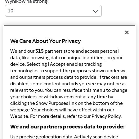
Wyników na stronę:
10
Szybka odpowiedź
We Care About Your Privacy
3 |
Ostatni wpis
We and our
315
partners store and access personal
wiesia w
data, like browsing data or unique identifiers, on your
(niezweryfikowany)
device. Selecting I Accept enables tracking
technologies to support the purposes shown under we
and our partners process data to provide. If trackers are
disabled, some content and ads you see may not be as
relevant to you. You can resurface this menu to change
your choices or withdraw consent at any time by
clicking the Show Purposes link on the bottom of the
webpage .Your choices will have effect within our
śr., 08/26/2015 - 15:39
#1
Website. For more details, refer to our Privacy Policy.
cieszę się, że mam
i cieszę się, że jestem tu
We and our partners process data to provide:
Use precise geolocation data. Actively scan device