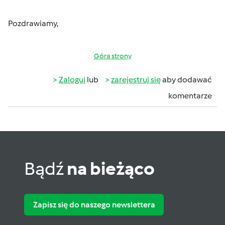
Pozdrawiamy,
Góra strony
Zaloguj
lub
zarejestruj się
aby dodawać
komentarze
Bądź
na bieżąco
Zapisz się do naszego newslettera