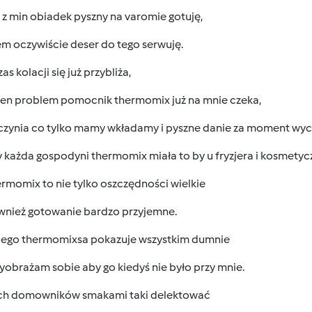
z min obiadek pyszny na varomie gotuję,
em oczywiście deser do tego serwuję.
as kolacji się już przybliża,
den problem pomocnik thermomix już na mnie czeka,
czynia co tylko mamy wkładamy i pyszne danie za moment wyc
każda gospodyni thermomix miała to by u fryzjera i kosmetycz
rmomix to nie tylko oszczędności wielkie
ównież gotowanie bardzo przyjemne.
jego thermomixsa pokazuje wszystkim dumnie
wyobrażam sobie aby go kiedyś nie było przy mnie.
ich domowników smakami taki delektować