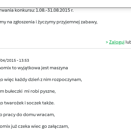
rwania konkursu: 1.08.-31.08.2015 r.
my na zgłoszenia i życzymy przyjemnej zabawy,
Zaloguj
lu
/04/2015 - 13:53
omix to wyjątkowa jest maszyna
go więc każdy dzień z nim rozpoczynam,
m bułeczki mi robi pyszne,
o twarożek i soczek także.
o pracy do domu wracam,
omix już czeka wiec go załączam,