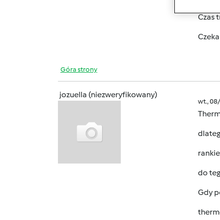
Czas t
Czeka
Góra strony
jozuella (niezweryfikowany)
wt., 08
Therm
dlate
rankie
do teg
Gdy p
therm