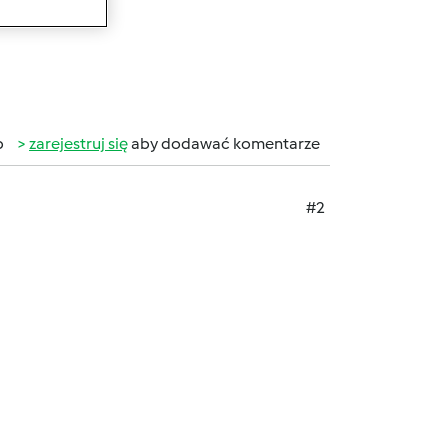
b
zarejestruj się
aby dodawać komentarze
#2