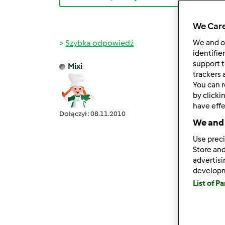
We Care
Szybka odpowiedź
We and 
identifie
support t
Mixi
pt., 07
trackers 
You can r
Szano
by clicki
w zwi
have effe
Dołączył : 08.11.2010
wzięci
We and 
Do wyg
Use preci
Store and
Aby wz
advertis
komen
develop
List of P
Wypow
Autor
hand