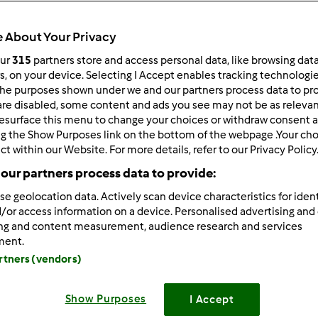
 About Your Privacy
our
315
partners store and access personal data, like browsing dat
rs, on your device. Selecting I Accept enables tracking technologi
he purposes shown under we and our partners process data to prov
/31/2015 - 10:06
are disabled, some content and ads you see may not be as relevan
esurface this menu to change your choices or withdraw consent a
wni forumowicze, drodzy użytkownicy urządzenia Thermomix®
ng the Show Purposes link on the bottom of the webpage .Your choi
ązku z obchodzonym w tym roku dwudziestoleciem obecności
ct within our Website. For more details, refer to our Privacy Policy
a udziału w konkursie jubileuszowym.
our partners process data to provide:
rania broszury z przepisami „Thermomix 20 lat w Polsce”.
se geolocation data. Actively scan device characteristics for ident
/or access information on a device. Personalised advertising and
iąć udział w konkursie, wystarczy opisać: „
Mój dzień z Therm
ing and content measurement, audience research and services
tarz.
ment.
artners (vendors)
iedzi zostaną ocenione przez jury w trzyosobowym składzie.
zy 5 najciekawszych historii otrzymają jubileuszową broszurę
Show Purposes
I Accept
lowych
.