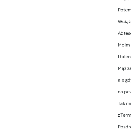
Potem 
Wciąż
Aż tes
Moim 
I tale
Mąż za
ale g
na pe
Tak mi
z Ter
Pozdr