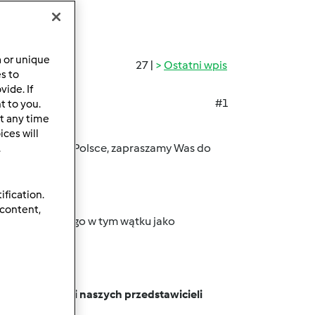
a or unique
27 |
Ostatni wpis
es to
ide. If
#1
t to you.
t any time
,
ces will
 Thermomixaw Polsce, zapraszamy Was do
.
ification.
 content,
omixem
”i dodać go w tym wątku jako
z 20 przepisami naszych przedstawicieli