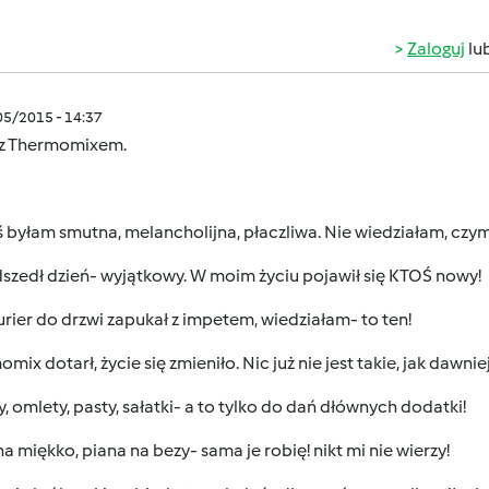
Zaloguj
lu
/05/2015 - 14:37
 z Thermomixem.
 byłam smutna, melancholijna, płaczliwa. Nie wiedziałam, czym
szedł dzień- wyjątkowy. W moim życiu pojawił się KTOŚ nowy!
rier do drzwi zapukał z impetem, wiedziałam- to ten!
mix dotarł, życie się zmieniło. Nic już nie jest takie, jak dawniej
, omlety, pasty, sałatki- a to tylko do dań dłównych dodatki!
na miękko, piana na bezy- sama je robię! nikt mi nie wierzy!