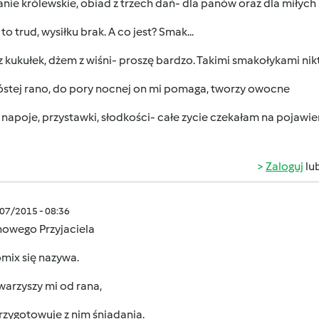
nie królewskie, obiad z trzech dań- dla panów oraz dla miłych
to trud, wysiłku brak. A co jest? Smak...
 z kukułek, dżem z wiśni- proszę bardzo. Takimi smakołykami nikt
óstej rano, do pory nocnej on mi pomaga, tworzy owocne
 napoje, przystawki, słodkości- całe zycie czekałam na pojawieni
Zaloguj
lu
/07/2015 - 08:36
owego Przyjaciela
mix się nazywa.
warzyszy mi od rana,
rzygotowuje z nim śniadania.