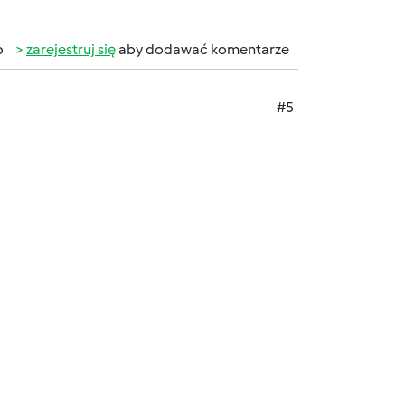
b
zarejestruj się
aby dodawać komentarze
#5