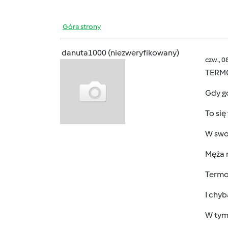
Góra strony
danuta1000 (niezweryfikowany)
czw., 0
TERM
Gdy go
To si
W swo
Męża 
Termo
I chyb
W tym