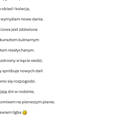
obiad i kolacja,
 wymyślam nowe dania.
ciowa jest zdziwiona
kunsztem kulinarnym
ntem niesłychanym.
zdrosny w kącie siedzi,
dy spróbuje nowych dań
wno się rozpogodzi.
jają dni w rodzinie,
momixem na pierwszym planie.
awiam ligba