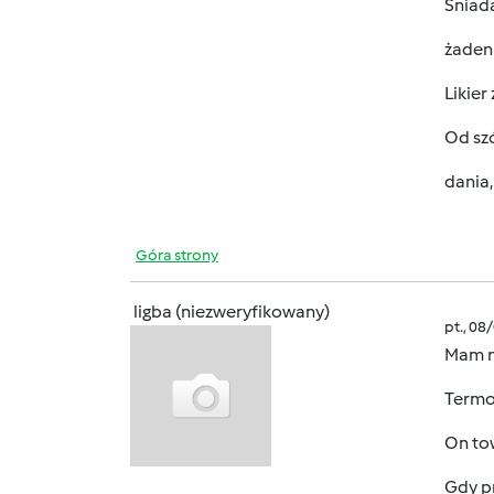
Śniada
żaden 
Likier
Od sz
dania,
Góra strony
ligba (niezweryfikowany)
pt., 08
Mam n
Termo
On to
Gdy p