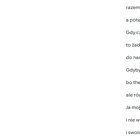
razem 
a pot
Gdy cz
to ża
do na
Gdyby 
bo the
ale r
Ja mo
i nie 
i swo