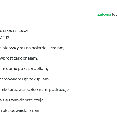
Zaloguj
lu
8/13/2015 - 10:39
OMIX,
 pierwszy raz na pokazie ujrzałam,
ę wprost zakochałam.
im domu pokaz zrobiłam,
namówiłam i go zakupiłam.
mix teraz wszędzie z nami podróżuje
a się z tym dobrze czuje.
 roku odwiedził z nami