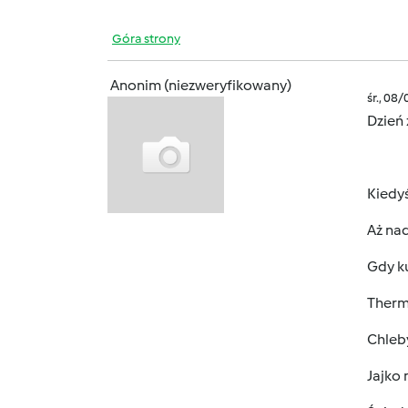
Góra strony
Anonim (niezweryfikowany)
śr., 08
Dzień
Kiedyś
Aż nad
Gdy ku
Thermo
Chleby
Jajko 