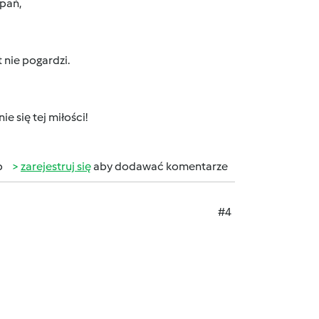
 pań,
 nie pogardzi.
e się tej miłości!
b
zarejestruj się
aby dodawać komentarze
#4