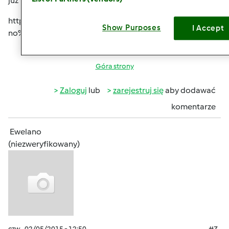
już było zadane takie pytanie
http://www.przepisownia.pl/content/niedost%25C4%2
Show Purposes
I Accept
no%25C5%259Bnik%25C3%25B3w
Góra strony
Zaloguj
lub
zarejestruj się
aby dodawać
komentarze
Ewelano
(niezweryfikowany)
czw., 02/05/2015 - 12:50