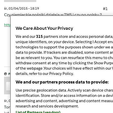
śr., 02/04/2015 - 18:19
#1
Czy niemieckie nośniki działają w TM5 i czy po polsku ?
http://shop.vorwerk.de/thermomix/rezept-chips.html
We Care About Your Privacy
We and our
315
partners store and access personal data,
Góra strony
unique identifiers, on your device. Selecting I Accept en
technologies to support the purposes shown under we a
data to provide. If trackers are disabled, some content 
Zaloguj
lub
zarejestruj się
aby dodawać
be as relevant to you. You can resurface this menu to c
komentarze
withdraw consent at any time by clicking the Show Purp
of the webpage .Your choices will have effect within our
monika6500
details, refer to our Privacy Policy.
Dołączył : 10.03.2013
We and our partners process data to provide:
Use precise geolocation data. Actively scan device chara
identification. Store and/or access information on a dev
śr., 02/04/2015 - 18:39
#2
advertising and content, advertising and content meas
research and services development.
Tommy poczytaj sobie post - poniżej podaję link
W nim
List of Partners (vendors)