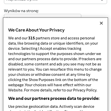
Wyników na stronę:
10
We Care About Your Privacy
We and our
315
partners store and access personal
Szybka odpowiedź
4 |
Ostatni wpis
data, like browsing data or unique identifiers, on your
device. Selecting I Accept enables tracking
ELutkiewicz
Dołączył : 24.09.2014
technologies to support the purposes shown under we
and our partners process data to provide. If trackers are
disabled, some content and ads you see may not be as
relevant to you. You can resurface this menu to change
your choices or withdraw consent at any time by
sob., 10/04/2014 - 21:48
#1
clicking the Show Purposes link on the bottom of the
webpage .Your choices will have effect within our
Witam i pozdrawiam wszystkich! Jestem szczęśliwą
Website. For more details, refer to our Privacy Policy.
posiadaczką TM5 od tygodnia, trafiłam tu szukając
inspiracji w gotowaniu i bardzo cieszy mnie, że jest taka
We and our partners process data to provide:
strona jak ta. Mam nadieję, że podzielę się niedługo
Use precise geolocation data. Actively scan device
również swoimi przepisami. Jak na razie to obawiam się,