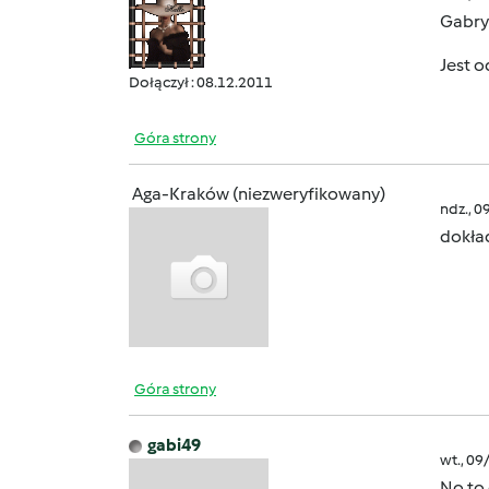
Gabrys
Jest o
Dołączył : 08.12.2011
Góra strony
Aga-Kraków (niezweryfikowany)
ndz., 0
dokład
Góra strony
gabi49
wt., 09
No to 