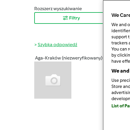
Rozszerz wyszukiwanie
Sortuj
We Care
Filtry
Najn
We and 
identifie
support t
trackers 
Szybka odpowiedź
You can r
by clicki
Aga-Kraków (niezweryfikowany)
have effe
pt., 09
witam
We and 
Use preci
Nie w
Store and
advertis
develop
Jak cz
List of P
na sam
wątku 
Nigdy 