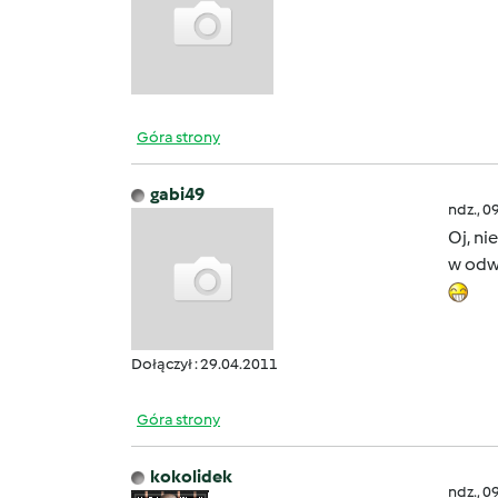
Góra strony
gabi49
ndz., 0
Oj, ni
w odw
Dołączył : 29.04.2011
Góra strony
kokolidek
ndz., 0