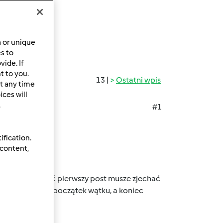
a or unique
es to
ide. If
t to you.
13 |
Ostatni wpis
t any time
ces will
.
#1
ification.
 content,
, żeby przeczytać pierwszy post musze zjechać
samym dole jest początek wątku, a koniec
ć niepraktyczne.