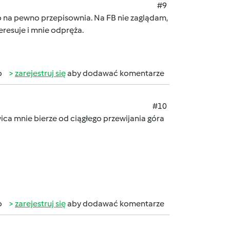
#9
to na pewno przepisownia. Na FB nie zaglądam,
eresuje i mnie odpręża.
b
zarejestruj się
aby dodawać komentarze
#10
wica mnie bierze od ciągłego przewijania góra
b
zarejestruj się
aby dodawać komentarze