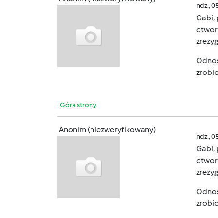
ndz., 0
Gabi, 
otworz
zrezy
Odnośn
zrobio
Góra strony
Anonim (niezweryfikowany)
ndz., 0
Gabi, 
otworz
zrezy
Odnośn
zrobio