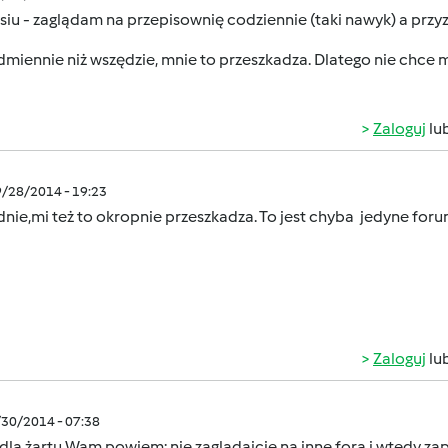
iu - zaglądam na przepisownię codziennie (taki nawyk) a przyz
dmiennie niż wszędzie, mnie to przeszkadza. Dlatego nie chce mi
Zaloguj
lu
9/28/2014 - 19:23
nie,mi też to okropnie przeszkadza. To jest chyba jedyne for
Zaloguj
lu
/30/2014 - 07:38
dla żartu Wam powiem: nie zaglądajcie na inne fora i wtedy zapo