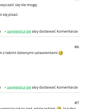
wyczaić się nie mogę.
 się pisać.
b
zarejestruj się
aby dodawać komentarze
#6
um z takimi dziwnymi ustawieniami
b
zarejestruj się
aby dodawać komentarze
#7
mnicie jak to jest gdzie indziej.
Ja tylko