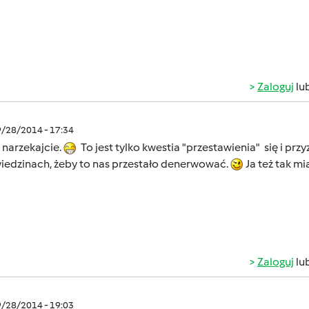
Zaloguj
lu
9/28/2014 - 17:34
e narzekajcie.
To jest tylko kwestia "przestawienia" się i pr
iedzinach, żeby to nas przestało denerwować.
Ja też tak mi
Zaloguj
lu
9/28/2014 - 19:03