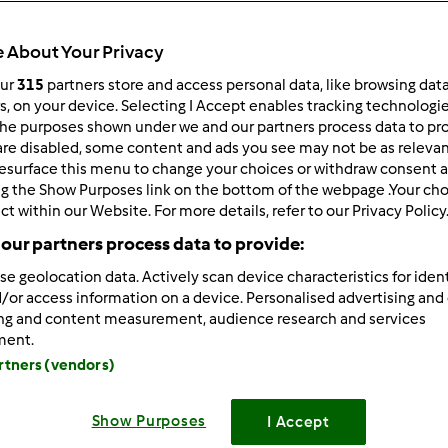
 po:
Wyników na stronę:
 About Your Privacy
owsze wyniki
10
our
315
partners store and access personal data, like browsing dat
rs, on your device. Selecting I Accept enables tracking technologi
he purposes shown under we and our partners process data to prov
are disabled, some content and ads you see may not be as relevan
esurface this menu to change your choices or withdraw consent a
ng the Show Purposes link on the bottom of the webpage .Your choi
ct within our Website. For more details, refer to our Privacy Policy
/26/2014 - 13:23
.
our partners process data to provide:
se geolocation data. Actively scan device characteristics for ident
iem czy będe umiała przedtawic problem ,ale spróbuje
/or access information on a device. Personalised advertising and
ing and content measurement, audience research and services
ment.
ytam jakis wątek na forum to komentarze ustawiają się tak że 
artners (vendors)
 dół strony ,a poźniejsze komenatrze "idą " do góry -czyli na 
na górze.
Show Purposes
I Accept
nie spotkałam się z takim czymś na innych forach, i jest to doś