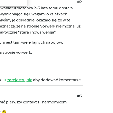
#2
wania". Kolezanka 2-3 lata temu dostała
wymieniając się uwagami o książkach
yśmy je dokładniej okazało się, że w tej
 Zaznaczę, że na stronie Vorwerk nie można już
faktycznie "stara i nowa wersja".
tym jest tam wiele fajnych napojów.
a stronie vorwerk.
b
zarejestruj się
aby dodawać komentarze
#3
twić pierwszy kontakt z Thermomixem.
c