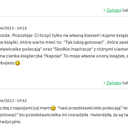
Zaloguj
lu
/04/2012 - 19:15
koda. Pozostaje Ci liczyć tylko na własną kieszeń i kupno ksią
 książki , które warto mieć to: "Tak lubię gotować" , która zaw
tawiceike polecają" oraz "Słodkie inspiracje" z różnymi ciastami 
na cienka książeczka "Napoje". To moje własne oceny książek, al
bujesz.
Zaloguj
lu
/04/2012 - 19:32
eczkę z napojami już mam
"nasi przedstawiciele polecają" t
gotować" bo przedstawicielka mi rozradziła -twierdziła, że są
radycyjne.