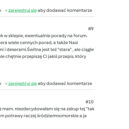
b
zarejestruj się
aby dodawać komentarze
#9
żek w sklepie, ewentualnie porady na forum.
iera wiele cennych porad, a także Nasi
i deserami.Świtna jest też "stara" , ale ciągle
e chętnie przepiszę Ci jakiś przepis, który
b
zarejestruj się
aby dodawać komentarze
#10
ez mam. niezdecydowałam się na zakup tej "tak
 tam potrawy raczej śródziemnomorskie a ja