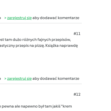
b
zarejestruj się
aby dodawać komentarze
#11
Jest tam dużo różnych fajnych przepisów,
tastyczny przepis na pizzę. Książka naprawdę
b
zarejestruj się
aby dodawać komentarze
#12
ie pewna ale napewno był tam jakiś "krem