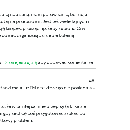
lepiej napisaną. mam porównanie, bo moja
aj na przepisowni. Jest też wiele fajnych i
ę książek, prosząc np. żeby kupiono Ci w
pracować organizując u siebie kolejną
b
zarejestruj się
aby dodawać komentarze
#8
nki maja już TM a te które go nie posiadaja -
, że w tamtej sa inne przepisy (a kilka sie
em gdy zechcę coś przygotowac szukac po
datkowy problem.