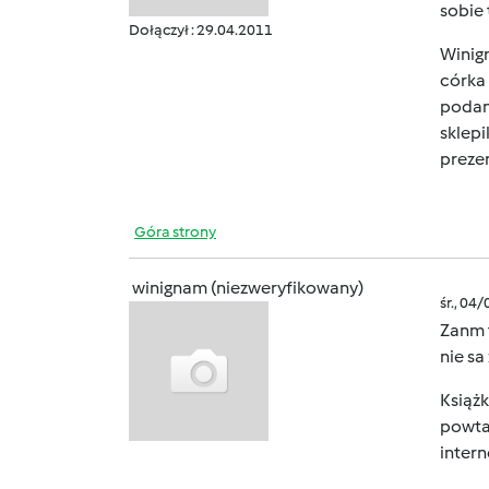
sobie 
Dołączył : 29.04.2011
Winig
córka 
podany
sklepi
preze
Góra strony
winignam (niezweryfikowany)
śr., 04
Zanm t
nie s
Książk
powta
intern