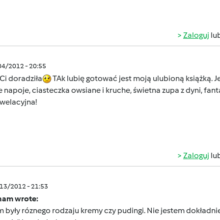
Zaloguj
lu
/04/2012 - 20:55
 Ci doradziła
TAk lubię gotować jest moją ulubioną książką. 
 napoje, ciasteczka owsiane i kruche, świetna zupa z dyni, fan
ewelacyjna!
Zaloguj
lu
/13/2012 - 21:53
nam wrote:
tam były róznego rodzaju kremy czy pudingi. Nie jestem dokładn