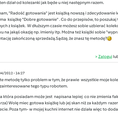
ten dział od kolezanki jak będe u niej następnym razem.
nam, "Radość gotowania" jest książką nowszą i zdecydowanie 
ma książkę "Dobre gotowanie" . Co do przepisów, to poszukaj tut
ch z książek. W dłuższym czasie możesz sobie uzbierać kolekcj
ku na jakąś okazję np. imieniy itp. Można też książki sobie "wy
ntację zakończoną sprzedażą.Sądzę, że znasz tę metodę?
Zaloguj
lu
/04/2012 - 16:27
e metodę tylko problem w tym, że prawie wszystkie moje koleża
a zainteresowane tego typu robotem.
a która posiadam może jest napisana lepiej co nie zmienia faktu
rza) Wolę miec gotowa książkę lub jej skan niż za każdym raz
ecie. Poza tym- w mojej kuchni internet nie działa więc to do