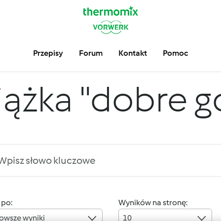
Przepisy
Forum
Kontakt
Pomoc
iążka "dobre 
 po:
Wyników na stronę:
owsze wyniki
10