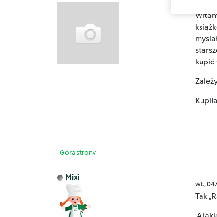
pon., 
Witam
książ
myslał
starsz
kupić 
Zależy
Kupiła
Góra strony
Mixi
wt., 04
Tak „
A jaki