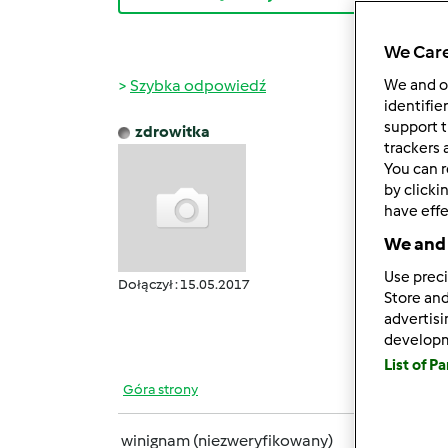
We Care
Szybka odpowiedź
We and 
identifie
support t
zdrowitka
czw., 0
trackers 
You can r
Jestem
by clicki
quesad
have effe
nachos
We and 
A i sp
Use preci
https:
Dołączył : 15.05.2017
Store and
advertis
Główn
develop
List of P
Góra strony
winignam (niezweryfikowany)