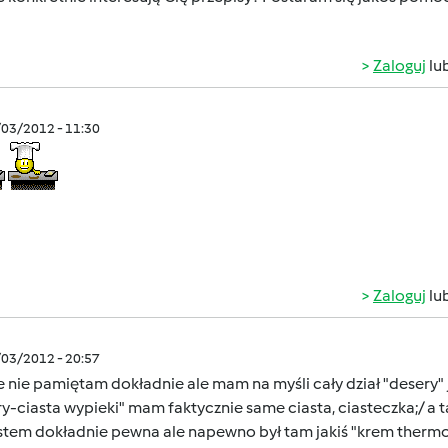
Zaloguj
lu
/03/2012 - 11:30
Zaloguj
lu
/03/2012 - 20:57
 nie pamiętam dokładnie ale mam na myśli cały dział "desery" j
y-ciasta wypieki" mam faktycznie same ciasta, ciasteczka;/ a 
estem dokładnie pewna ale napewno był tam jakiś "krem therm