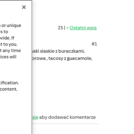
a or unique
25 |
Ostatni wpis
es to
ide. If
#1
t to you.
t any time
e, gnocchi/ kluski slaskie z buraczkami,
ces will
em dyniowa/pomidorowa , tacosy z guacamole,
.
ification.
 content,
wek.
b
zarejestruj się
aby dodawać komentarze