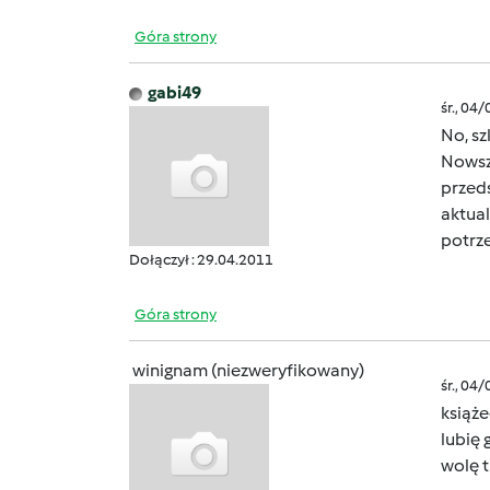
Góra strony
gabi49
śr., 04
No, sz
Nowsze
przeds
aktual
potrze
Dołączył : 29.04.2011
Góra strony
winignam (niezweryfikowany)
śr., 04
książ
lubię 
wolę t