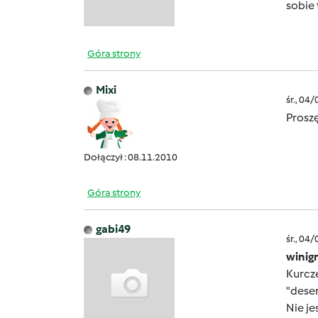
sobie 
Góra strony
Mixi
śr., 04
Proszę
Dołączył : 08.11.2010
Góra strony
gabi49
śr., 04
winig
Kurcze
"deser
Nie j