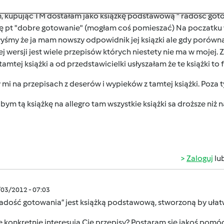
04/02/2012 - 21:48
, kupując TM dostałam jako książkę podstawową " radość goto
kę pt "dobre gotowanie" (mogłam coś pomieszać) Na poczatku 
yśmy że ja mam nowszy odpowidnik jej ksiązki ale gdy porównał
ej wersji jest wiele przepisów których niestety nie ma w mojej.
tamtej książki a od przedstawicielki usłyszałam że te książki to 
 mi na przepisach z deserów i wypieków z tamtej książki. Poza 
bym tą książkę na allegro tam wszystkie książki sa droższe niż n
Zaloguj
lu
/03/2012 - 07:03
Radość gotowania” jest książką podstawową, stworzoną by uła
e konkretnie interesują Cię przepisy? Postaram się jakoś pomó