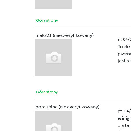
Góra strony
maks21 (niezweryfikowany)
śr., 04
To źle
pyszne
jest r
Góra strony
porcupine (niezweryfikowany)
pt., 04
winig
... a 