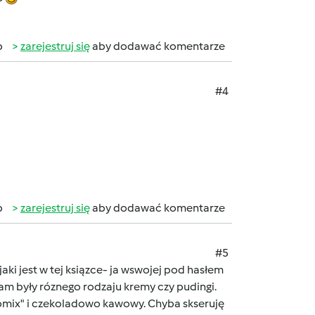
b
zarejestruj się
aby dodawać komentarze
#4
b
zarejestruj się
aby dodawać komentarze
#5
aki jest w tej ksiązce- ja wswojej pod hasłem
tam były róznego rodzaju kremy czy pudingi.
omix" i czekoladowo kawowy. Chyba skseruję