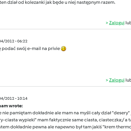
ten dział od kolezanki jak będe u niej następnym razem.
Zaloguj
lu
/04/2012 - 06:22
 podać swój e-mail na privie
Zaloguj
lu
/04/2012 - 10:14
nam wrote:
 nie pamiętam dokładnie ale mam na myśli cały dział "desery" j
y-ciasta wypieki" mam faktycznie same ciasta, ciasteczka;/ a 
estem dokładnie pewna ale napewno był tam jakiś "krem therm