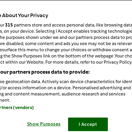
 About Your Privacy
our
315
partners store and access personal data, like browsing dat
rs, on your device. Selecting I Accept enables tracking technologi
he purposes shown under we and our partners process data to prov
9/15/2022 - 11:30
are disabled, some content and ads you see may not be as relevan
esurface this menu to change your choices or withdraw consent a
 wybredna I nie lubie gotowac wiec glownie warzywa na patelni
ng the Show Purposes link on the bottom of the webpage .Your choi
illa, tortille, placki dyniowe albo jakies na slodko, zupa kr
ct within our Website. For more details, refer to our Privacy Policy
 na cieplo albo jakis makaron xd
our partners process data to provide:
oro robiłam przetworów w tym roku na zimę:
se geolocation data. Actively scan device characteristics for ident
//kulinarneprzeboje.pl/ogorki-na-zime/
/or access information on a device. Personalised advertising and
ing and content measurement, audience research and services
ie z ogórków. Uwielbiam je zimą stamiast standardowych suró
ment.
artners (vendors)
Zaloguj
lu
Show Purposes
I Accept