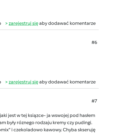
b
zarejestruj się
aby dodawać komentarze
#6
b
zarejestruj się
aby dodawać komentarze
#7
aki jest w tej ksiązce- ja wswojej pod hasłem
tam były róznego rodzaju kremy czy pudingi.
omix" i czekoladowo kawowy. Chyba skseruję