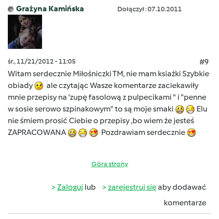
Grażyna Kamińska
Dołączył : 07.10.2011
śr., 11/21/2012 - 11:05
#9
Witam serdecznie Miłośniczki TM, nie mam ksiażki Szybkie
obiady
ale czytając Wasze komentarze zaciekawiły
mnie przepisy na 'zupę fasolową z pulpecikami " i "penne
w sosie serowo szpinakowym" to są moje smaki
Elu
nie śmiem prosić Ciebie o przepisy ,bo wiem że jesteś
ZAPRACOWANA
Pozdrawiam serdecznie
Góra strony
Zaloguj
lub
zarejestruj się
aby dodawać
komentarze