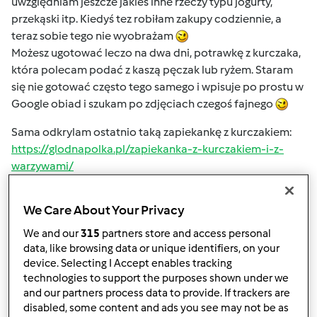
uwzględniam jeszcze jakieś inne rzeczy typu jogurty,
przekąski itp. Kiedyś tez robiłam zakupy codziennie, a
teraz sobie tego nie wyobrażam
Możesz ugotować leczo na dwa dni, potrawkę z kurczaka,
która polecam podać z kaszą pęczak lub ryżem. Staram
się nie gotować często tego samego i wpisuje po prostu w
Google obiad i szukam po zdjęciach czegoś fajnego
Sama odkrylam ostatnio taką zapiekankę z kurczakiem:
https://glodnapolka.pl/zapiekanka-z-kurczakiem-i-z-
warzywami/
I wyszła bardzo smaczna.
We Care About Your Privacy
We and our
315
partners store and access personal
Góra strony
data, like browsing data or unique identifiers, on your
device. Selecting I Accept enables tracking
Zaloguj
lub
zarejestruj się
aby dodawać
technologies to support the purposes shown under we
and our partners process data to provide. If trackers are
komentarze
disabled, some content and ads you see may not be as