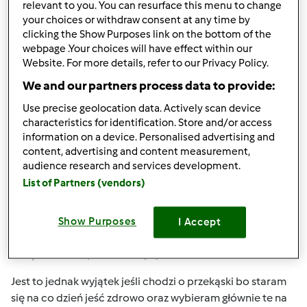
relevant to you. You can resurface this menu to change
zdrowitka
Dołączył : 15.05.2017
your choices or withdraw consent at any time by
clicking the Show Purposes link on the bottom of the
webpage .Your choices will have effect within our
Website. For more details, refer to our Privacy Policy.
We and our partners process data to provide:
Use precise geolocation data. Actively scan device
characteristics for identification. Store and/or access
wt., 06/09/2020 - 06:06
#2
information on a device. Personalised advertising and
Ja jeszcze nie mam pomysłu na obiad, planuje jednak
content, advertising and content measurement,
zrobić coś lekkiego. Mam ochotę na przykłąd na kurczaka
audience research and services development.
w pergaminie ( uwielbiam ).
List of Partners (vendors)
Aktualnie mam krótką przerwę w pracy i podjadam sobie
czekoladę.Zwykle kupuje wedlowską gorzką. Tym razem
Show Purposes
I Accept
jednak kupiłam sobie dla odmiany czekoladę nadziewaną
z cząsteczkami pomarańczy i jest świetna !
Jest to jednak wyjątek jeśli chodzi o przekąski bo staram
się na co dzień jeść zdrowo oraz wybieram głównie te na