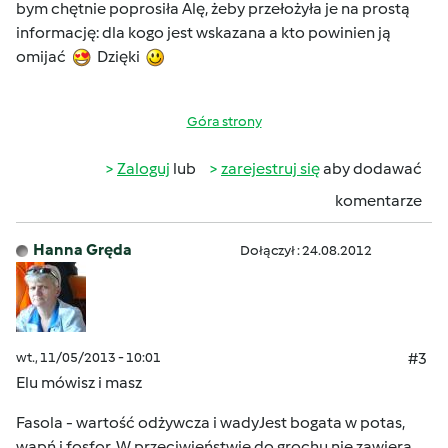
bym chętnie poprosiła Alę, żeby przełożyła je na prostą
informację: dla kogo jest wskazana a kto powinien ją
omijać
Dzięki
Góra strony
Zaloguj
lub
zarejestruj się
aby dodawać
komentarze
Hanna Gręda
Dołączył : 24.08.2012
wt., 11/05/2013 - 10:01
#3
Elu mówisz i masz
Fasola - wartość odżywcza i wadyJest bogata w potas,
wapń i fosfor. W przeciwieństwie do grochu nie zawiera