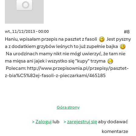
wt., 11/12/2013 - 00:00
#8
Haniu, wpisałam przepis na pasztet z fasoli
Jest pyszny
a z dodatkiem grzybów leśnych to już zupełnie bajka
Na urodzinach mamy nikt nie mógl uwierzyć, że tam nie
ma mięsa ani jajek i wszystko się "kupy" trzyma
Polecam:
http://www.przepisownia.pl/przepisy/pasztet-
z-bia%C5%82ej-fasoli-z-pieczarkami/465185
Góra strony
Zaloguj
lub
zarejestruj się
aby dodawać
komentarze