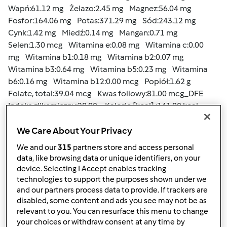
Wapń:61.12 mg Żelazo:2.45 mg Magnez:56.04 mg
Fosfor:164.06 mg Potas:371.29 mg Sód:243.12 mg
Cynk:1.42 mg Miedź:0.14 mg Mangan:0.71 mg
Selen:1.30 mcg Witamina e:0.08 mg Witamina c:0.00
mg Witamina b1:0.18 mg Witamina b2:0.07 mg
Witamina b3:0.64 mg Witamina b5:0.23 mg Witamina
b6:0.16 mg Witamina b12:0.00 mcg Popiół:1.62 g
Folate, total:39.04 mcg Kwas foliowy:81.00 mcg_DFE
Indeks glikemiczny:28.00 Kalorie [kcal] :141.00 kcal
Białko:8.91 g Tryptofan:0.10 g Treonina:0.39 g
Izoleucyna:0.41 g Leucyna:0.75 g Lizyna:0.71 g
We Care About Your Privacy
Metionina:0.10 g Fenyloalanina:0.51 g Walina:0.45 g
We and our
315
partners store and access personal
Tyrozyna:0.25 g Histydyna:0.28 g Arginina:0.56 g
data, like browsing data or unique identifiers, on your
Cystyna:0.08 g Seryna:0.55 g Alanina:0.41 g
device. Selecting I Accept enables tracking
Glicyna:0.37 g Kwas glutaminowy:1.45 g Prolina:0.35 g
technologies to support the purposes shown under we
and our partners process data to provide. If trackers are
Kwas asparaginowy:1.18 g Tłuszcze:0.66 g Kwasy
disabled, some content and ads you see may not be as
tłuszczowe nasycone:0.08 g 16 :0: 0.07 g 18 :0: 0.01 g
relevant to you. You can resurface this menu to change
Kwasy tłuszczowe jednonienasycone:0.05 g Kwasy
your choices or withdraw consent at any time by