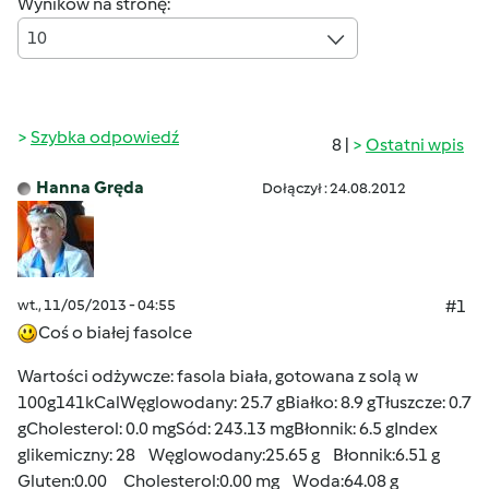
Wyników na stronę:
10
Szybka odpowiedź
8 |
Ostatni wpis
Hanna Gręda
Dołączył : 24.08.2012
wt., 11/05/2013 - 04:55
#1
Coś o białej fasolce
Wartości odżywcze: fasola biała, gotowana z solą w
100g141kCalWęglowodany: 25.7 gBiałko: 8.9 gTłuszcze: 0.7
gCholesterol: 0.0 mgSód: 243.13 mgBłonnik: 6.5 gIndex
glikemiczny: 28 Węglowodany:25.65 g Błonnik:6.51 g
Gluten:0.00 Cholesterol:0.00 mg Woda:64.08 g