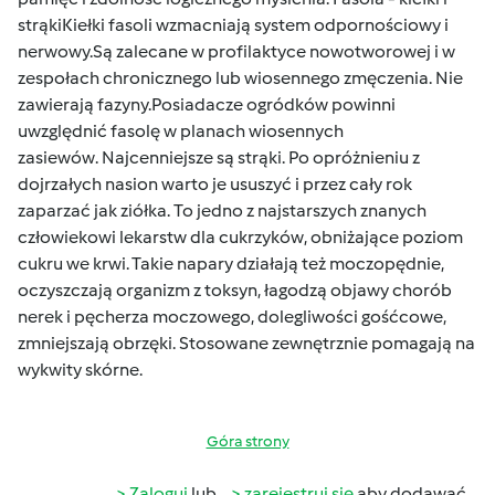
strąkiKiełki fasoli wzmacniają system odpornościowy i
nerwowy.Są zalecane w profilaktyce nowotworowej i w
zespołach chronicznego lub wiosennego zmęczenia. Nie
zawierają fazyny.Posiadacze ogródków powinni
uwzględnić fasolę w planach wiosennych
zasiewów. Najcenniejsze są strąki. Po opróżnieniu z
dojrzałych nasion warto je ususzyć i przez cały rok
zaparzać jak ziółka. To jedno z najstarszych znanych
człowiekowi lekarstw dla cukrzyków, obniżające poziom
cukru we krwi. Takie napary działają też moczopędnie,
oczyszczają organizm z toksyn, łagodzą objawy chorób
nerek i pęcherza moczowego, dolegliwości gośćcowe,
zmniejszają obrzęki. Stosowane zewnętrznie pomagają na
wykwity skórne.
Góra strony
Zaloguj
lub
zarejestruj się
aby dodawać