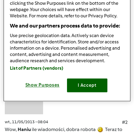
tłuszczowe omega-9:0.05 Kwas oleinowy 18:1 (n-9):0.05
clicking the Show Purposes link on the bottom of the
g Kwasy tłuszczowe wielonienasycone:0.38 g 18:2
webpage .Your choices will have effect within our
niezróżnicowanych:0.14 g 18:3 niezróżnicowanych:0.24 g
Website. For more details, refer to our Privacy Policy.
We and our partners process data to provide:
Góra strony
Use precise geolocation data. Actively scan device
characteristics for identification. Store and/or access
Zaloguj
lub
zarejestruj się
aby dodawać
information on a device. Personalised advertising and
content, advertising and content measurement,
komentarze
audience research and services development.
List of Partners (vendors)
ElaK (niezweryfikowany)
Show Purposes
I Accept
wt., 11/05/2013 - 08:04
#2
Wow,
Haniu
ile wiadomości, dobra robota
Teraz to