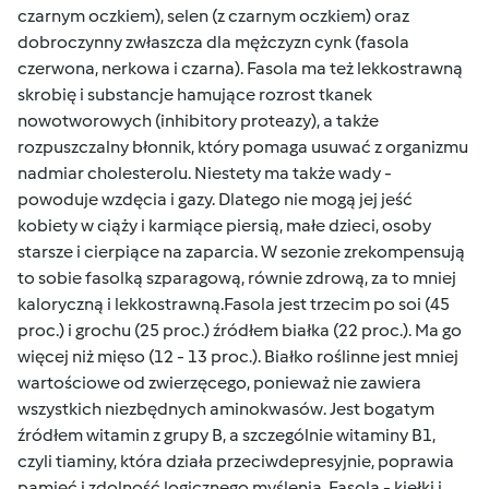
czarnym oczkiem), selen (z czarnym oczkiem) oraz
dobroczynny zwłaszcza dla mężczyzn cynk (fasola
czerwona, nerkowa i czarna). Fasola ma też lekkostrawną
skrobię i substancje hamujące rozrost tkanek
nowotworowych (inhibitory proteazy), a także
rozpuszczalny błonnik, który pomaga usuwać z organizmu
nadmiar cholesterolu. Niestety ma także wady -
powoduje wzdęcia i gazy. Dlatego nie mogą jej jeść
kobiety w ciąży i karmiące piersią, małe dzieci, osoby
starsze i cierpiące na zaparcia. W sezonie zrekompensują
to sobie fasolką szparagową, równie zdrową, za to mniej
kaloryczną i lekkostrawną.Fasola jest trzecim po soi (45
proc.) i grochu (25 proc.) źródłem białka (22 proc.). Ma go
więcej niż mięso (12 - 13 proc.). Białko roślinne jest mniej
wartościowe od zwierzęcego, ponieważ nie zawiera
wszystkich niezbędnych aminokwasów. Jest bogatym
źródłem witamin z grupy B, a szczególnie witaminy B1,
czyli tiaminy, która działa przeciwdepresyjnie, poprawia
pamięć i zdolność logicznego myślenia. Fasola - kiełki i