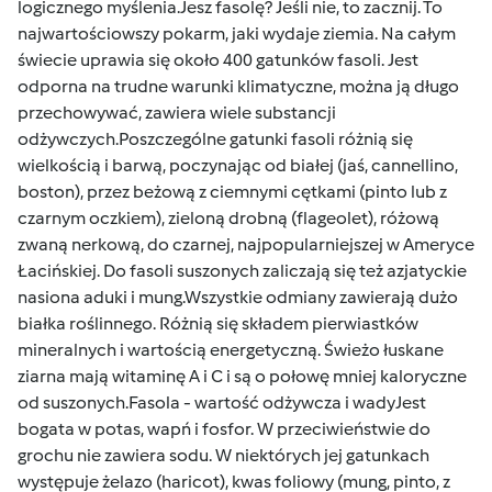
logicznego myślenia.Jesz fasolę? Jeśli nie, to zacznij. To
najwartościowszy pokarm, jaki wydaje ziemia. Na całym
świecie uprawia się około 400 gatunków fasoli. Jest
odporna na trudne warunki klimatyczne, można ją długo
przechowywać, zawiera wiele substancji
odżywczych.Poszczególne gatunki fasoli różnią się
wielkością i barwą, poczynając od białej (jaś, cannellino,
boston), przez beżową z ciemnymi cętkami (pinto lub z
czarnym oczkiem), zieloną drobną (flageolet), różową
zwaną nerkową, do czarnej, najpopularniejszej w Ameryce
Łacińskiej. Do fasoli suszonych zaliczają się też azjatyckie
nasiona aduki i mung.Wszystkie odmiany zawierają dużo
białka roślinnego. Różnią się składem pierwiastków
mineralnych i wartością energetyczną. Świeżo łuskane
ziarna mają witaminę A i C i są o połowę mniej kaloryczne
od suszonych.Fasola - wartość odżywcza i wadyJest
bogata w potas, wapń i fosfor. W przeciwieństwie do
grochu nie zawiera sodu. W niektórych jej gatunkach
występuje żelazo (haricot), kwas foliowy (mung, pinto, z