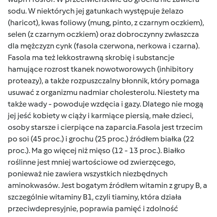
sodu. W niektórych jej gatunkach występuje żelazo
(haricot), kwas foliowy (mung, pinto, z czarnym oczkiem),
selen (z czarnym oczkiem) oraz dobroczynny zwłaszcza
dla mężczyzn cynk (fasola czerwona, nerkowa i czarna).
Fasola ma też lekkostrawną skrobię i substancje
hamujące rozrost tkanek nowotworowych (inhibitory
proteazy), a także rozpuszczalny błonnik, który pomaga
usuwać z organizmu nadmiar cholesterolu. Niestety ma
także wady - powoduje wzdęcia i gazy. Dlatego nie mogą
jej jeść kobiety w ciąży i karmiące piersią, małe dzieci,
osoby starsze i cierpiące na zaparcia.Fasola jest trzecim
po soi (45 proc.) i grochu (25 proc.) źródłem białka (22
proc.). Ma go więcej niż mięso (12 - 13 proc.). Białko
roślinne jest mniej wartościowe od zwierzęcego,
ponieważ nie zawiera wszystkich niezbędnych
aminokwasów. Jest bogatym źródłem witamin z grupy B, a
szczególnie witaminy B1, czyli tiaminy, która działa
przeciwdepresyjnie, poprawia pamięć i zdolność