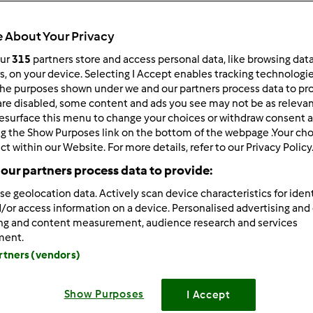
 po:
Wyników na stronę:
 About Your Privacy
owsze wyniki
10
our
315
partners store and access personal data, like browsing dat
rs, on your device. Selecting I Accept enables tracking technologi
he purposes shown under we and our partners process data to prov
are disabled, some content and ads you see may not be as relevan
esurface this menu to change your choices or withdraw consent a
ng the Show Purposes link on the bottom of the webpage .Your choi
ct within our Website. For more details, refer to our Privacy Policy
08/28/2017 - 04:19
i wpis z 2013 roku... czy w końcu wydano tę książkę dla wegan 
our partners process data to provide:
se geolocation data. Actively scan device characteristics for ident
/or access information on a device. Personalised advertising and
ing and content measurement, audience research and services
ment.
artners (vendors)
Zaloguj
lu
Show Purposes
I Accept
9/12/2013 - 20:47