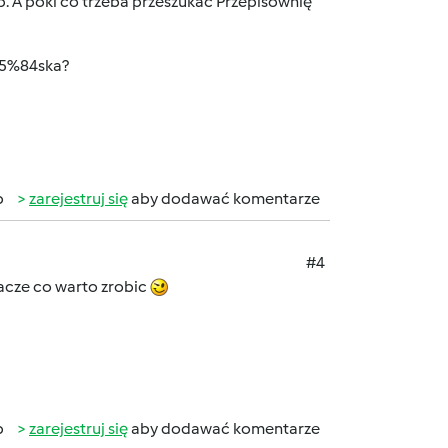
sób. A póki co trzeba przeszukać Przepisownię
C5%84ska?
b
zarejestruj się
aby dodawać komentarze
#4
acze co warto zrobic
b
zarejestruj się
aby dodawać komentarze