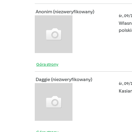
Anonim (niezweryfikowany)
śr., 09
Wlasn
polsk
Góra strony
Daggie (niezweryfikowany)
śr., 09
Kasian