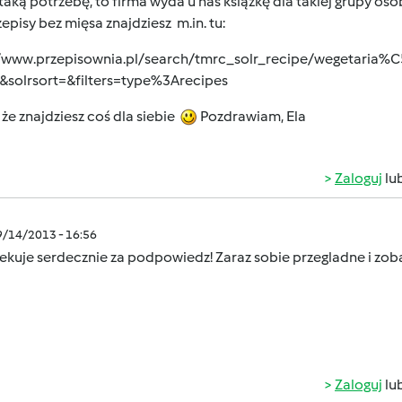
 taką potrzebę, to firma wyda u nas książkę dla takiej grupy o
episy bez mięsa znajdziesz m.in. tu:
//www.przepisownia.pl/search/tmrc_solr_recipe/wegetaria%
&solrsort=&filters=type%3Arecipes
 że znajdziesz coś dla siebie
Pozdrawiam, Ela
Zaloguj
lu
9/14/2013 - 16:56
ekuje serdecznie za podpowiedz! Zaraz sobie przegladne i zob
Zaloguj
lu