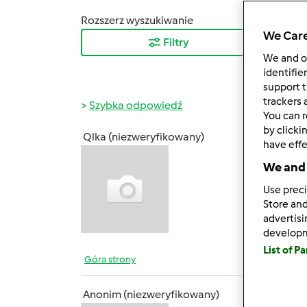
Rozszerz wyszukiwanie
Sortuj
We Care
Filtry
Najn
We and 
identifie
support t
trackers 
Szybka odpowiedź
You can r
by clicki
Qlka (niezweryfikowany)
have effe
pon., 
Ostatn
We and 
Use preci
Store and
advertis
develop
List of P
Góra strony
Anonim (niezweryfikowany)
czw., 0