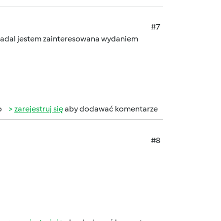
#7
 nadal jestem zainteresowana wydaniem
b
zarejestruj się
aby dodawać komentarze
#8