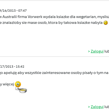
09/16/2013 - 07:47
w Australii firma Vorwerk wydala ksiazke dla wegetarian, myslis
 znalazloby sie mase osob, ktora by takowa ksiazke nabyla
Zaloguj
lu
/17/2013 - 15:42
o apeluję aby wszystkie zainteresowane osoby pisały o tym na
by więcej
Zaloguj
lu