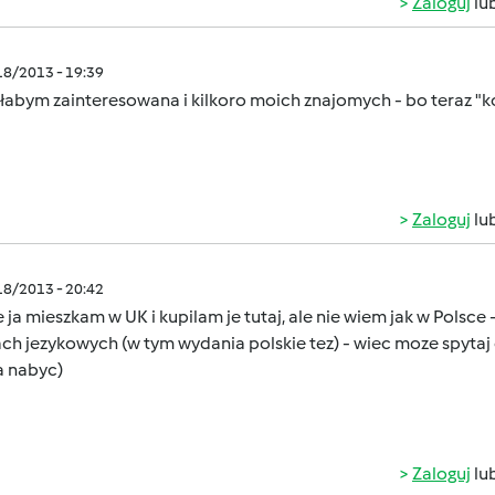
Zaloguj
lu
/18/2013 - 19:39
yłabym zainteresowana i kilkoro moich znajomych - bo teraz "
Zaloguj
lu
/18/2013 - 20:42
 ja mieszkam w UK i kupilam je tutaj, ale nie wiem jak w Polsce
ch jezykowych (w tym wydania polskie tez) - wiec moze spyta
 nabyc)
Zaloguj
lu