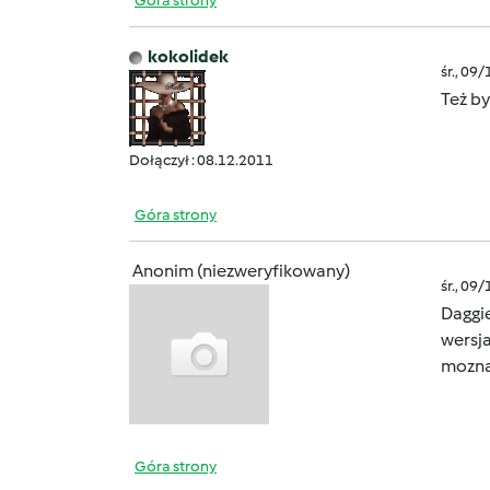
Góra strony
kokolidek
śr., 09
Też b
Dołączył : 08.12.2011
Góra strony
Anonim (niezweryfikowany)
śr., 09
Daggie
wersja
mozna
Góra strony