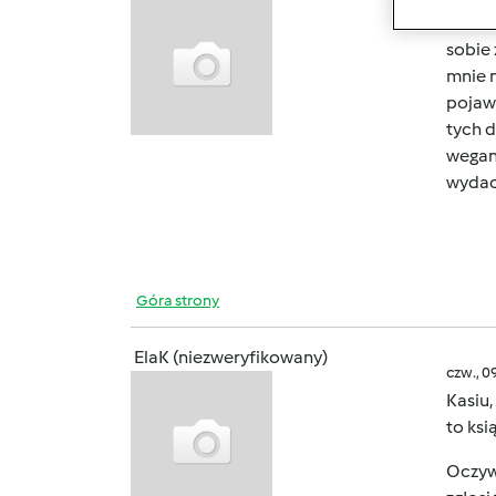
Kochan
sobie 
mnie n
pojawi
tych d
wegan 
wydac 
Góra strony
ElaK (niezweryfikowany)
czw., 0
Kasiu,
to ks
Oczywi