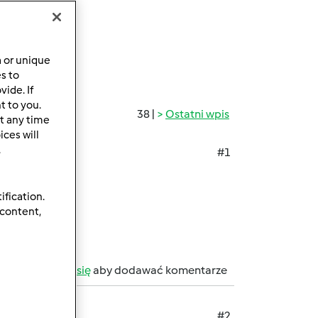
a or unique
es to
ide. If
t to you.
38 |
Ostatni wpis
t any time
ces will
.
#1
?
ification.
 content,
b
zarejestruj się
aby dodawać komentarze
#2