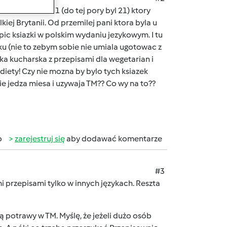
siadaczka TM31 (do tej pory byl 21) ktory
ej Brytanii. Od przemilej pani ktora byla u
ic ksiazki w polskim wydaniu jezykowym. I tu
lsku (nie to zebym sobie nie umiala ugotowac z
zka kucharska z przepisami dla wegetarian i
diety! Czy nie mozna by bylo tych ksiazek
e jedza miesa i uzywaja TM?? Co wy na to??
b
zarejestruj się
aby dodawać komentarze
#3
i przepisami tylko w innych językach. Reszta
ą potrawy w TM. Myślę, że jeżeli dużo osób