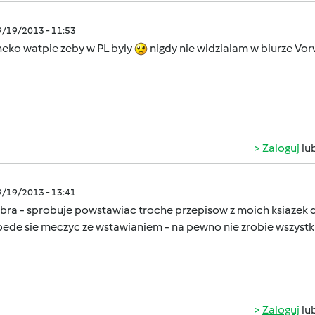
9/19/2013 - 11:53
neko watpie zeby w PL byly
nigdy nie widzialam w biurze V
Zaloguj
lu
9/19/2013 - 13:41
ra - sprobuje powstawiac troche przepisow z moich ksiazek do
bede sie meczyc ze wstawianiem - na pewno nie zrobie wszystk
Zaloguj
lu