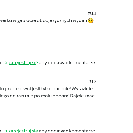
#11
orwerku w gablocie obcojezycznych wydan
b
zarejestruj się
aby dodawać komentarze
#12
 przepisowni jesli tylko chcecie! Wyrazicie
iego od razu ale po malu dodam! Dajcie znac
b
zarejestruj się
aby dodawać komentarze