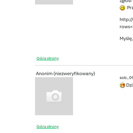
zgłosi
Prz
http:
rows=
Myślę,
Góra strony
Anonim (niezweryfikowany)
sob., 0
Dzi
Góra strony