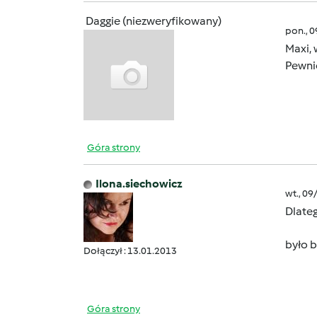
Daggie (niezweryfikowany)
pon., 
Maxi, 
Pewnie
Góra strony
Ilona.siechowicz
wt., 09
Dlateg
było 
Dołączył : 13.01.2013
Góra strony