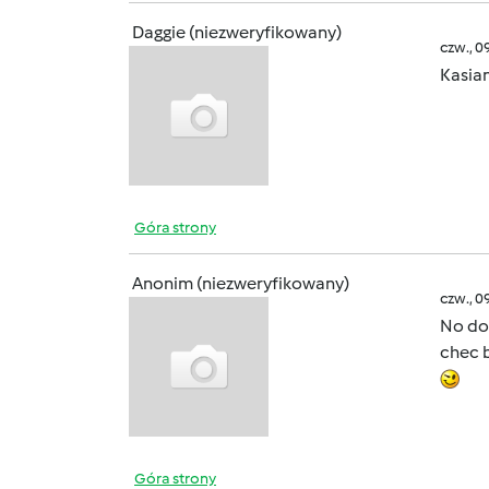
Daggie (niezweryfikowany)
czw., 0
Kasia
Góra strony
Anonim (niezweryfikowany)
czw., 0
No dob
chec 
Góra strony