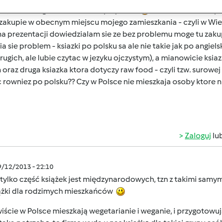
i, za niedlugo (ale nie ladnie po polsku
) bede szczesliwa po
zakupie w obecnym miejscu mojego zamieszkania - czyli w Wielki
a prezentacji dowiedzialam sie ze bez problemu moge tu zakup
a sie problem - ksiazki po polsku sa ale nie takie jak po angie
rugich, ale lubie czytac w jezyku ojczystym), a mianowicie ksia
oraz druga ksiazka ktora dotyczy raw food - czyli tzw. surowej 
rowniez po polsku?? Czy w Polsce nie mieszkaja osoby ktore ni
Zaloguj
lu
9/12/2013 - 22:10
 tylko część książek jest międzynarodowych, tzn z takimi samym
iążki dla rodzimych mieszkańców
ście w Polsce mieszkają wegetarianie i weganie, i przygotowuj