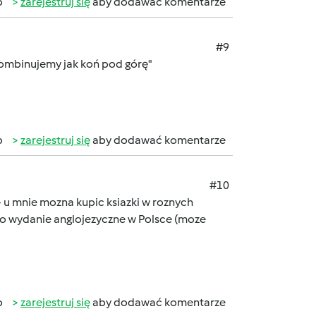
b
zarejestruj się
aby dodawać komentarze
#9
kombinujemy jak koń pod górę"
b
zarejestruj się
aby dodawać komentarze
#10
 - u mnie mozna kupic ksiazki w roznych
j o wydanie anglojezyczne w Polsce (moze
b
zarejestruj się
aby dodawać komentarze